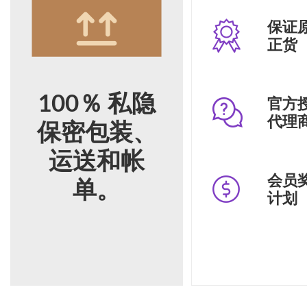
保证
正货
100％ 私隐
官方
代理
保密包装、
运送和帐
会员
单。
计划