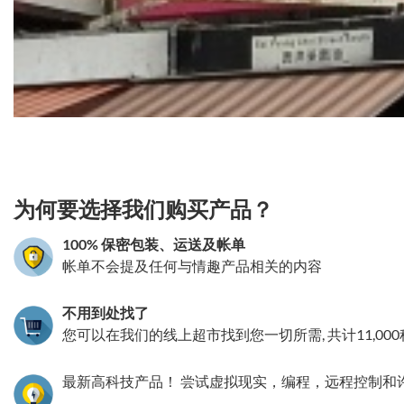
TakeToys湾仔分店
湾仔柯布连道6A-B宜安大厦1楼
电话:
+852 2810 8108
营业时间:
11:00-00:00
更多详情
3.151786048117
为何要选择我们购买产品？
TakeToys旺角第二分店
100% 保密包装、运送及帐单
旺角登打士街43D号达利商业大厦一楼A室
帐单不会提及任何与情趣产品相关的内容
电话:
+852 3468 4848
营业时间:
12:00-00:00
不用到处找了
更多详情
您可以在我们的线上超市找到您一切所需, 共计11,00
最新高科技产品！ 尝试虚拟现实，编程，远程控制和