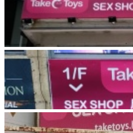
TakeToys铜锣湾第一分店
港岛铜锣湾渣甸街38-40号1楼
电话:
+852 2191 0698
营业时间:
11:00-00:00
更多详情