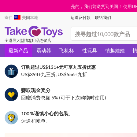
是的，我们能送货到美国！ 使用DHL需
寄往
美国
本地
运送及付款
联络我们
(search)
全港最大型情趣用品连锁店
最新产品
震动器
飞机杯
性玩具
情趣娃娃
订购超过
US$131
+元可享九五折优惠
US$394
+九三折,
US$656
+九折
赚取现金奖分
回赠消费总额 5% (可于下次购物时使用)
100％谨慎小心的包装、
运送和帐单。