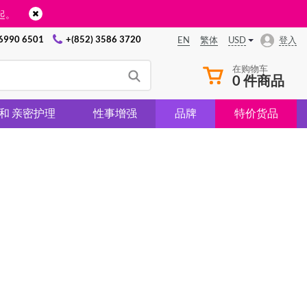
起。
 6990 6501
+(852) 3586 3720
USD
登入
EN
繁体
在购物车
0 件商品
 和 亲密护理
性事增强
品牌
特价货品