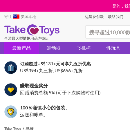
是的，我们
寄往
美国
本地
运送及付款
联络我们
(search)
全港最大型情趣用品连锁店
最新产品
震动器
飞机杯
性玩具
订购超过
US$131
+元可享九五折优惠
US$394
+九三折,
US$656
+九折
赚取现金奖分
回赠消费总额 5% (可于下次购物时使用)
100％谨慎小心的包装、
运送和帐单。
Take Toys
品牌