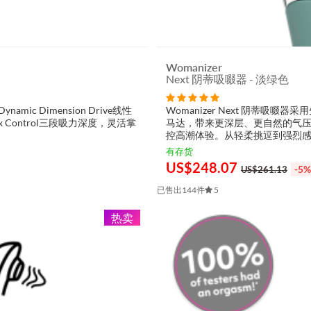
Womanizer
Next 阴蒂吸啜器 - 淡绿色
amic Dimension Drive线性
Womanizer Next 阴蒂吸啜器采用先
Control三段吸力深度，灵活掌
马达，带来更深层、更自然的气压刺激
控高潮体验。从轻柔挑逗到强烈感受，
有存货
US$
248.07
-5%
US$261.13
已售出144件
5