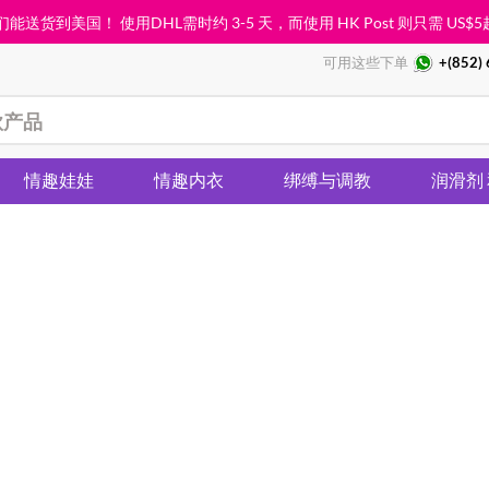
能送货到美国！ 使用DHL需时约 3-5 天，而使用 HK Post 则只需
US$5
可用这些下单
+(852)
情趣娃娃
情趣内衣
绑缚与调教
润滑剂