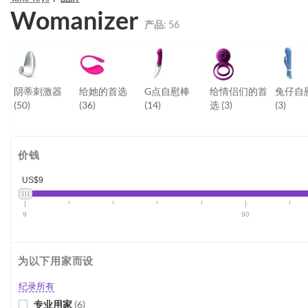
Womanizer
产品:
56
阴蒂刺激器
给她的首选
G点自慰棒
给情侣们的首
兔仔自
(50)
(36)
(14)
选
(3)
(3)
价钱
US$9
9
90
为以下用家而设
纪录所有
专业用家
(
6
)