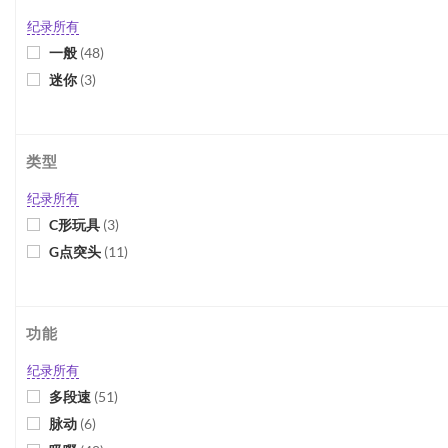
纪录所有
一般
(
48
)
迷你
(
3
)
类型
纪录所有
C形玩具
(
3
)
G点突头
(
11
)
功能
纪录所有
多段速
(
51
)
脉动
(
6
)