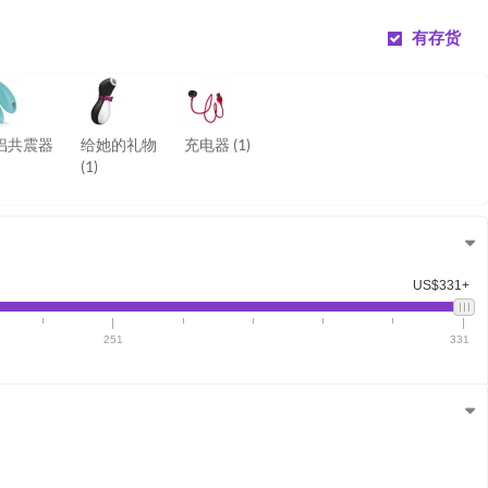
有存货
侣共震器
给她的礼物
充电器
(1)
(1)
US$331+
251
331