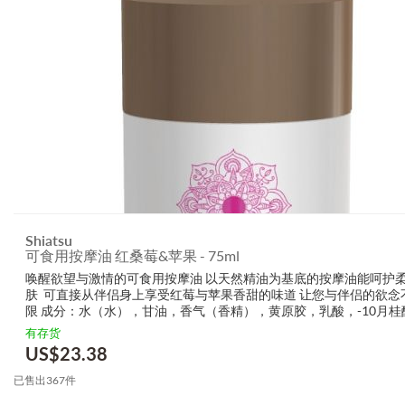
Shiatsu
可食用按摩油 红桑莓&苹果 - 75ml
唤醒欲望与激情的可食用按摩油 以天然精油为基底的按摩油能呵护
肤 可直接从伴侣身上享受红莓与苹果香甜的味道 让您与伴侣的欲念
限 成分：水（水），甘油，香气（香精），黄原胶，乳酸，-10月桂
油酯，糖精钠，苯甲酸钠，山梨酸钾，柠檬酸
有存货
US$
23.38
已售出367件