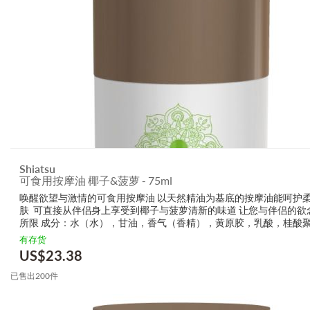
Shiatsu
可食用按摩油 椰子&菠萝 - 75ml
唤醒欲望与激情的可食用按摩油 以天然精油为基底的按摩油能呵护
肤 可直接从伴侣身上享受到椰子与菠萝清新的味道 让您与伴侣的欲
所限 成分：水（水），甘油，香气（香精），黄原胶，乳酸，桂酸
酯，糖精钠，苯甲酸钠，山梨酸钾，柠檬酸
有存货
US$
23.38
已售出200件