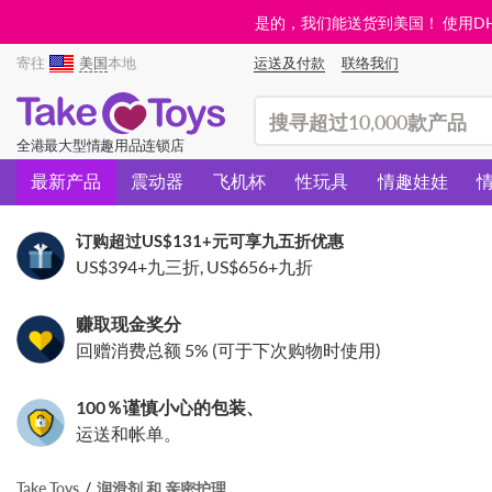
是的，我们能送货到美国！ 使用DHL需
寄往
美国
本地
运送及付款
联络我们
(search)
全港最大型情趣用品连锁店
最新产品
震动器
飞机杯
性玩具
情趣娃娃
订购超过
US$131
+元可享九五折优惠
US$394
+九三折,
US$656
+九折
赚取现金奖分
回赠消费总额 5% (可于下次购物时使用)
100％谨慎小心的包装、
运送和帐单。
Take Toys
润滑剂 和 亲密护理