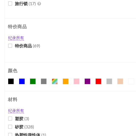
旅行锁
(
17
)
USB充电
(
166
)
色情影片互动
(
3
)
特价商品
防水
(
160
)
纪录所有
特价商品
(
69
)
颜色
材料
纪录所有
塑胶
(
3
)
矽胶
(
328
)
热塑性弹性体
(
1
)