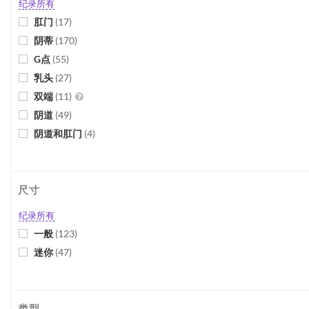
纪录所有
肛门
(
17
)
阴蒂
(
170
)
G点
(
55
)
乳头
(
27
)
双端
(
11
)
阴道
(
49
)
阴道和肛门
(
4
)
尺寸
纪录所有
一般
(
123
)
迷你
(
47
)
类型