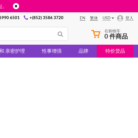
起。
 6990 6501
+(852) 3586 3720
USD
登入
EN
繁体
在购物车
0 件商品
 和 亲密护理
性事增强
品牌
特价货品