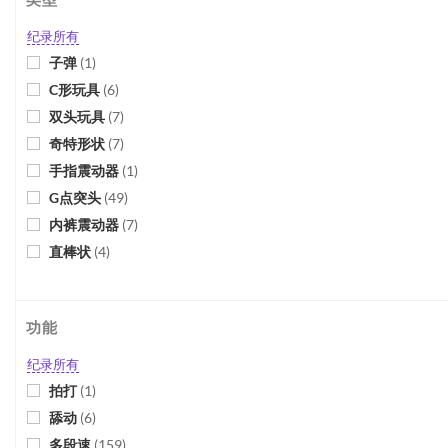
纪录所有
子弹
(
1
)
C形玩具
(
6
)
双头玩具
(
7
)
奇特形状
(
7
)
手指震动器
(
1
)
G点突头
(
49
)
内裤震动器
(
7
)
直棒状
(
4
)
附吸盘玩具
(
5
)
附纹理
(
9
)
功能
振动式假阳具
(
2
)
震蛋
(
6
)
纪录所有
震动式坐垫
(
4
)
拍打
(
1
)
手持式按摩棒
(
2
)
舔动
(
6
)
多段速
(
159
)