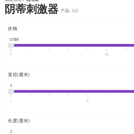
阴蒂刺激器
产品:
333
价钱
US$6
6
92
直径(厘米)
1
1
2
长度(厘米)
2