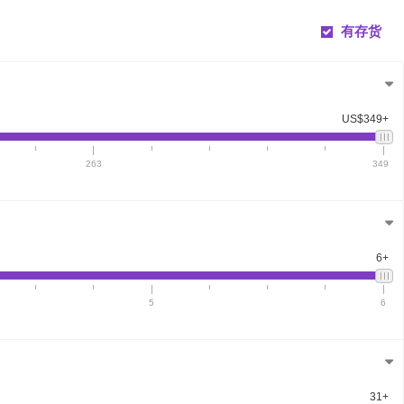
有存货
US$349+
263
349
6+
5
6
31+