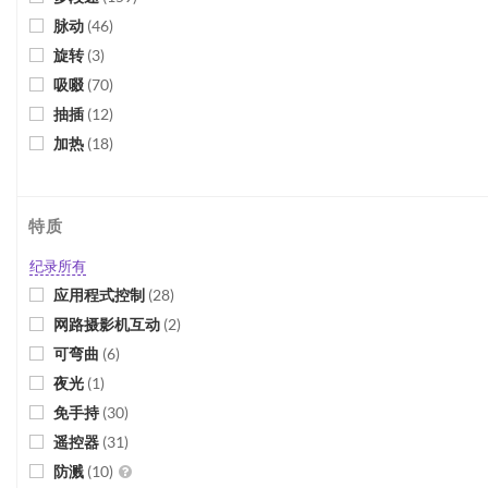
脉动
(
46
)
旋转
(
3
)
吸啜
(
70
)
抽插
(
12
)
加热
(
18
)
特质
纪录所有
应用程式控制
(
28
)
网路摄影机互动
(
2
)
可弯曲
(
6
)
夜光
(
1
)
免手持
(
30
)
遥控器
(
31
)
防溅
(
10
)