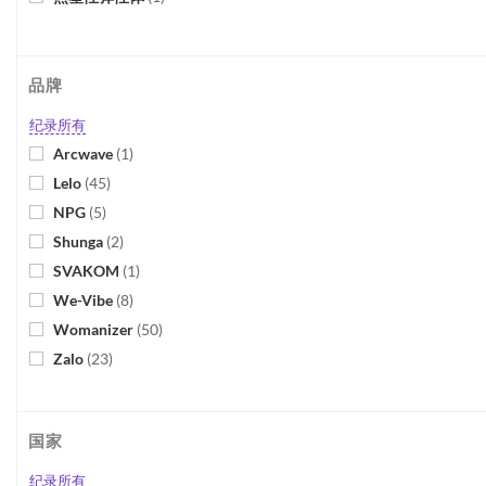
品牌
纪录所有
Arcwave
(
1
)
Lelo
(
45
)
NPG
(
5
)
Shunga
(
2
)
SVAKOM
(
1
)
We-Vibe
(
8
)
Womanizer
(
50
)
Zalo
(
23
)
Adrien Lastic
(
2
)
Arosum
(
1
)
国家
Bloomgasm
(
2
)
Bodywand
(
1
)
纪录所有