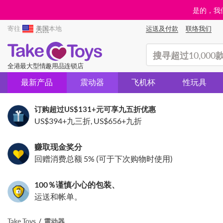
是的，我们
寄往
美国
本地
运送及付款
联络我们
(search)
全港最大型情趣用品连锁店
最新产品
震动器
飞机杯
性玩具
订购超过
US$131
+元可享九五折优惠
US$394
+九三折,
US$656
+九折
赚取现金奖分
回赠消费总额 5% (可于下次购物时使用)
100％谨慎小心的包装、
运送和帐单。
Take Toys
震动器