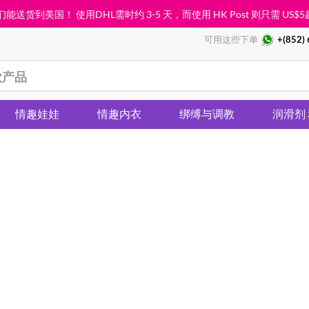
能送货到美国！ 使用DHL需时约 3-5 天，而使用 HK Post 则只需
US$5
可用这些下单
+(852)
情趣娃娃
情趣内衣
绑缚与调教
润滑剂