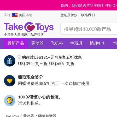
是的，我们能送货到美国！ 使用DHL需
寄往
美国
本地
运送及付款
联络我们
(search)
全港最大型情趣用品连锁店
最新产品
震动器
飞机杯
性玩具
情趣娃娃
订购超过
US$131
+元可享九五折优惠
US$394
+九三折,
US$656
+九折
赚取现金奖分
回赠消费总额 5% (可于下次购物时使用)
100％谨慎小心的包装、
运送和帐单。
Take Toys
震动器
阴蒂刺激器