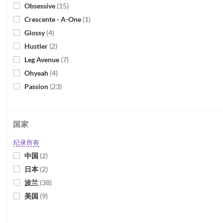
Obsessive
(
15
)
Crescente - A-One
(
1
)
Glossy
(
4
)
Hustler
(
2
)
Leg Avenue
(
7
)
Ohyeah
(
4
)
Passion
(
23
)
国家
纪录所有
中国
(
2
)
日本
(
2
)
波兰
(
38
)
美国
(
9
)