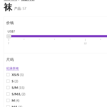
袜
产品:
57
价钱
US$7
7
12
尺码
纪录所有
XS/S
(
1
)
S
(
2
)
S/M
(
15
)
S/M/L
(
2
)
M
(
4
)
M/L
(
1
)