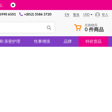
起。
 6990 6501
+(852) 3586 3720
USD
登入
EN
繁体
在购物车
0 件商品
 和 亲密护理
性事增强
品牌
特价货品