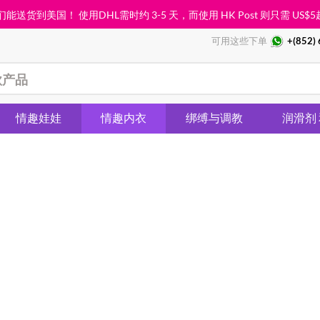
能送货到美国！ 使用DHL需时约 3-5 天，而使用 HK Post 则只需
US$5
可用这些下单
+(852)
情趣娃娃
情趣内衣
绑缚与调教
润滑剂