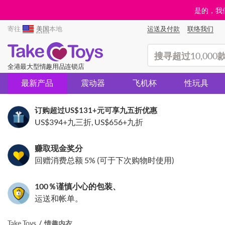
是的，我们
寄往
美国
本地
运送及付款
联络我们
(search)
全港最大型情趣用品连锁店
最新产品
震动器
飞机杯
性玩具
订购超过
US$131
+元可享九五折优惠
US$394
+九三折,
US$656
+九折
赚取现金奖分
回赠消费总额 5% (可于下次购物时使用)
100％谨慎小心的包装、
运送和帐单。
Take Toys
情趣内衣