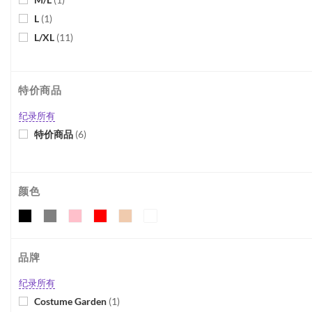
L
(
1
)
L/XL
(
11
)
XL
(
3
)
XL/XXL
(
3
)
特价商品
XXL
(
3
)
One Size
(
7
)
纪录所有
Plus Size
(
4
)
特价商品
(
6
)
颜色
品牌
纪录所有
Costume Garden
(
1
)