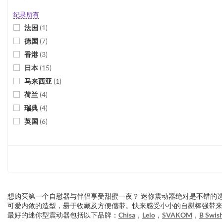
Cuties
(
4
)
纪录所有
Dorcel
(
1
)
法国
(
1
)
Dreamtoys
(
1
)
德国
(
7
)
Easytoys
(
1
)
香港
(
3
)
Emerald Love
(
1
)
日本
(
15
)
Erocome
(
1
)
马来西亚
(
1
)
Fifty Shades
(
1
)
荷兰
(
4
)
Fun Factory
(
3
)
瑞典
(
4
)
Gaia
(
1
)
英国
(
6
)
Happy Rabbit
(
3
)
美国
(
18
)
Joy Division
(
1
)
Lil'Vibe
(
1
)
Loveline
(
2
)
Lovetoy
(
1
)
想购买第一个自慰器与伴侣享受甜蜜一夜？ 迷你震动器绝对是不错的
Mode Design
(
1
)
可爱内敛的造型，昜于收藏及方便儶带。快来感受小小的自慰棒强带
Motto Lab
(
1
)
最好的迷你型震动器包括以下品牌：
Chisa
，
Lelo
，
SVAKOM
，
B Swis