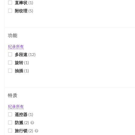
直棒状
(
1
)
附纹理
(
5
)
功能
纪录所有
多段速
(
12
)
旋转
(
1
)
抽插
(
1
)
特质
纪录所有
遥控器
(
1
)
防溅
(
2
)
旅行锁
(
2
)