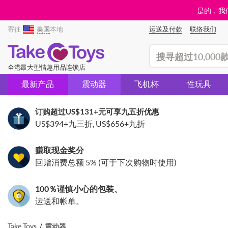
是的，我们
寄往
美国
本地
运送及付款
联络我们
(search)
全港最大型情趣用品连锁店
最新产品
震动器
飞机杯
性玩具
订购超过
US$131
+元可享九五折优惠
US$394
+九三折,
US$656
+九折
赚取现金奖分
回赠消费总额 5% (可于下次购物时使用)
100％谨慎小心的包装、
运送和帐单。
Take Toys
震动器