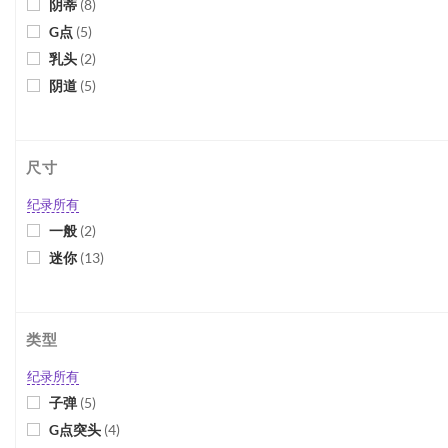
阴蒂
(
8
)
G点
(
5
)
乳头
(
2
)
阴道
(
5
)
尺寸
纪录所有
一般
(
2
)
迷你
(
13
)
类型
纪录所有
子弹
(
5
)
G点突头
(
4
)