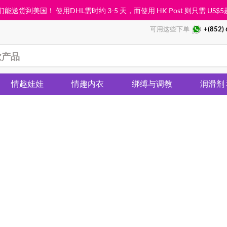
能送货到美国！ 使用DHL需时约 3-5 天，而使用 HK Post 则只需
US$5
可用这些下单
+(852)
情趣娃娃
情趣内衣
绑缚与调教
润滑剂