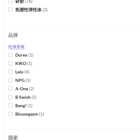
矽胶
(
76
)
热塑性弹性体
(
2
)
品牌
纪录所有
Durex
(
1
)
KIKO
(
1
)
Lelo
(
4
)
NPG
(
5
)
A-One
(
2
)
B Swish
(
5
)
Bang!
(
1
)
Bloomgasm
(
1
)
California Exotic Novelties
(
11
)
Charmed
(
1
)
国家
Chisa
(
2
)