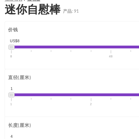
迷你自慰棒
产品:
91
价钱
US$8
8
48
直径(厘米)
1
1
2
长度(厘米)
4