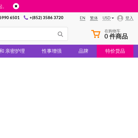
起。
 6990 6501
+(852) 3586 3720
USD
登入
EN
繁体
在购物车
0 件商品
 和 亲密护理
性事增强
品牌
特价货品