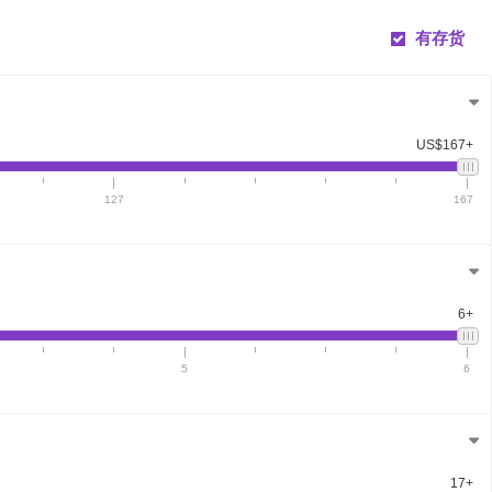
有存货
US$167+
127
167
6+
5
6
17+