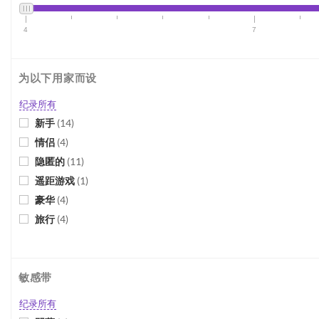
4
7
为以下用家而设
纪录所有
新手
(
14
)
情侣
(
4
)
隐匿的
(
11
)
遥距游戏
(
1
)
豪华
(
4
)
旅行
(
4
)
敏感带
纪录所有