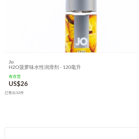
Jo
H2O菠萝味水性润滑剂 - 120毫升
有存货
US$
26
已售出32件