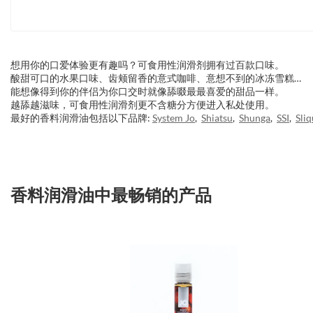
想用你的口爱体验更有趣吗？可食用性润滑剂拥有过百款口味。
酸甜可口的水果口味、齿颊留香的意式咖啡、意想不到的冰冻雪糕…
能想像得到你的伴侣为你口交时就像舔啜最最喜爱的甜品一样。
越舔越滋味，可食用性润滑剂更不含糖分方便进入私处使用。
最好的香料润滑油包括以下品牌:
System Jo
,
Shiatsu
,
Shunga
,
SSI
,
Sliq
香料润滑油中最畅销的产品