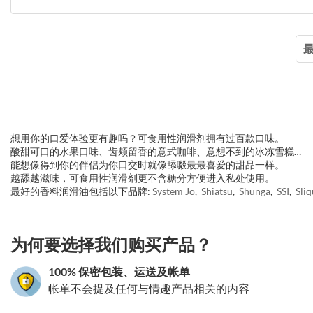
想用你的口爱体验更有趣吗？可食用性润滑剂拥有过百款口味。
酸甜可口的水果口味、齿颊留香的意式咖啡、意想不到的冰冻雪糕…
能想像得到你的伴侣为你口交时就像舔啜最最喜爱的甜品一样。
越舔越滋味，可食用性润滑剂更不含糖分方便进入私处使用。
最好的香料润滑油包括以下品牌:
System Jo
,
Shiatsu
,
Shunga
,
SSI
,
Sliq
3.151786254618
为何要选择我们购买产品？
100% 保密包装、运送及帐单
帐单不会提及任何与情趣产品相关的内容