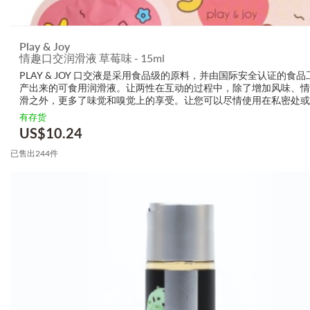
Play & Joy
情趣口交润滑液 草莓味 - 15ml
PLAY & JOY 口交液是采用食品级的原料，并由国际安全认证的食品
产出来的可食用润滑液。让两性在互动的过程中，除了增加风味、情
滑之外，更多了味觉和嗅觉上的享受。让您可以尽情使用在私密处或
的任何部位，帮助你探索另一半的性感带，使彼此更沉浸于亲密互动
有存货
程。 成分: 果胶、柠...
US$
10.24
已售出244件