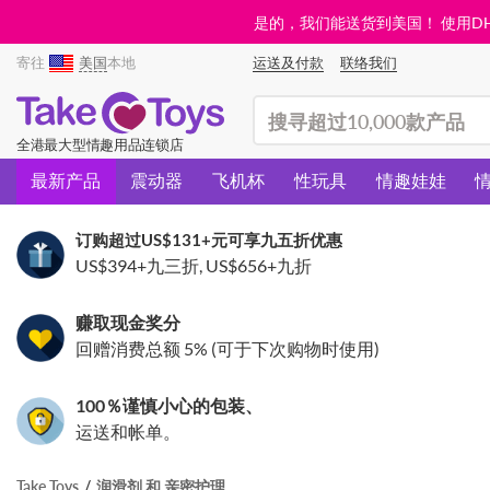
是的，我们能送货到美国！ 使用DHL需
寄往
美国
本地
运送及付款
联络我们
(search)
全港最大型情趣用品连锁店
最新产品
震动器
飞机杯
性玩具
情趣娃娃
订购超过
US$131
+元可享九五折优惠
US$394
+九三折,
US$656
+九折
赚取现金奖分
回赠消费总额 5% (可于下次购物时使用)
100％谨慎小心的包装、
运送和帐单。
Take Toys
润滑剂 和 亲密护理