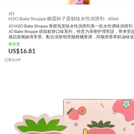
JO
H2O Bake Shoppe 糖霜杯子蛋糕味水性润滑剂 - 60ml
JO H2O Bake Shoppe 香橙泡芙味水性润滑剂系一款水性调味润滑
JO Bake Shoppe 烘焙糕饼口味系列，特意为亲密护理而设，带来受
感启发慨纵情享受。配合清新明亮慨柑橘香调，同顺滑香草奶油味道
呢款轻盈配方提供丝滑润滑感、自然舒适慨触感，并且易于用清水轻
有存货
洁。...
US$
16.81
已售出6件