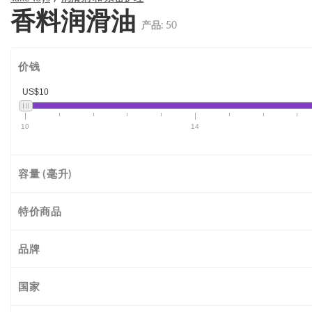
香料润滑油
产品:
50
价钱
US$10
10
14
容量 (毫升)
特价商品
品牌
国家