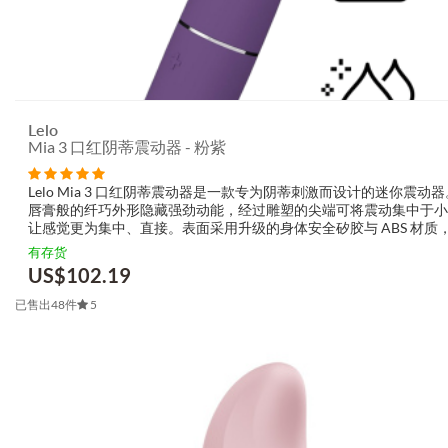
Lelo
Mia 3 口红阴蒂震动器 - 粉紫
Lelo Mia 3 口红阴蒂震动器是一款专为阴蒂刺激而设计的迷你震动
唇膏般的纤巧外形隐藏强劲动能，经过雕塑的尖端可将震动集中于小
让感觉更为集中、直接。表面采用升级的身体安全矽胶与 ABS 材质
细腻并带有温暖手感。内建可充电锂电池与 USB 充电功能，加上低于 
有存货
dB...
US$
102.19
已售出48件
5