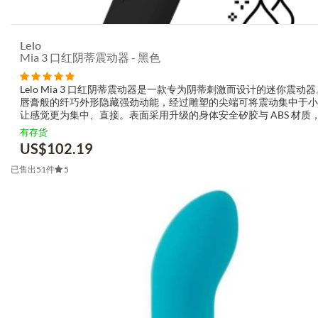
Lelo
Mia 3 口红阴蒂震动器 - 黑色
Lelo Mia 3 口红阴蒂震动器是一款专为阴蒂刺激而设计的迷你震动
唇膏般的纤巧外形隐藏强劲动能，经过雕塑的尖端可将震动集中于小
让感觉更为集中、直接。表面采用升级的身体安全矽胶与 ABS 材质
细腻并带有温暖手感。内建可充电锂电池与 USB 充电功能，加上低于 
有存货
dB...
US$
102.19
已售出51件
5