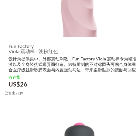
Fun Factory
Viola 震动棒 - 浅粉红色
设计为提供集中、外部震动刺激，Fun Factory Viola 震动棒专为
激以及全身轻抚式逗弄而打造。独特雕刻的不对称圆头可贴合身体曲
合医疗级丝滑矽胶表面与内置强劲马达，带来柔滑贴肤的接触与回应
震动感受。金属控制座搭配 Fun Factory 标志性 FUN 按钮，操作直觉；
有存货
US$
26
已售出22件