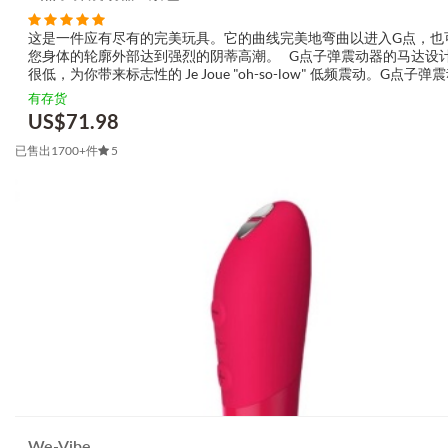
这是一件应有尽有的完美玩具。它的曲线完美地弯曲以进入G点，也
您身体的轮廓外部达到强烈的阴蒂高潮。 G点子弹震动器的马达设
很低，为你带来标志性的 Je Joue "oh-so-low" 低频震动。G点子弹
有5种速度和7种模式，可提供各种震动 - 从柔和到深沉的...
有存货
US$
71.98
已售出1700+件
5
We-Vibe