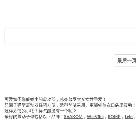
最后一
可爱如子弹般娇小的震动器，总令普罗大众女性垂爱！
只因子弹型震动器轻巧方便，造型简洁昜用。更能够放在口袋里震动
这样方便的小物！你怎能没有一个呢？
最好的震动子弹包括以下品牌：
SVAKOM
，
We-Vibe
，
ROMP
，
Lelo
3.151785997936