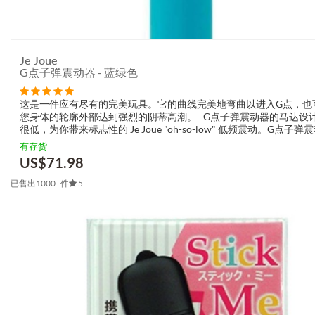
Je Joue
G点子弹震动器 - 蓝绿色
这是一件应有尽有的完美玩具。它的曲线完美地弯曲以进入G点，也
您身体的轮廓外部达到强烈的阴蒂高潮。 G点子弹震动器的马达设
很低，为你带来标志性的 Je Joue "oh-so-low" 低频震动。G点子弹
有5种速度和7种模式，可提供各种震动 - 从柔和到深沉的...
有存货
US$
71.98
已售出1000+件
5