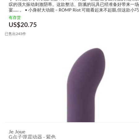
叹的强大振动刺激阴蒂。这款整洁、防溅的玩具已经准备好带来一场
宴...... 。 • 小身材大动能 – ROMP Riot 可能看起来不起眼,但这款
每英吋都蕴含著大量动能 • 随身携带 – 这款 3...
有存货
US$
20.75
已售出243件
Je Joue
G点子弹震动器 - 紫色