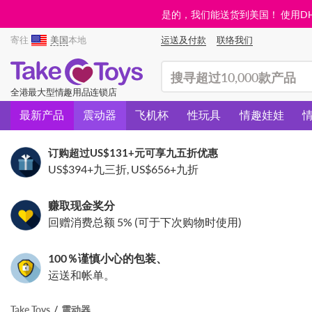
是的，我们能送货到美国！ 使用DHL需
寄往
美国
本地
运送及付款
联络我们
(search)
全港最大型情趣用品连锁店
最新产品
震动器
飞机杯
性玩具
情趣娃娃
订购超过
US$131
+元可享九五折优惠
US$394
+九三折,
US$656
+九折
赚取现金奖分
回赠消费总额 5% (可于下次购物时使用)
100％谨慎小心的包装、
运送和帐单。
Take Toys
震动器