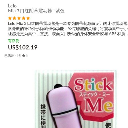
Lelo
Mia 3 口红阴蒂震动器 - 紫色
Lelo Mia 3 口红阴蒂震动器是一款专为阴蒂刺激而设计的迷你震动
唇膏般的纤巧外形隐藏强劲动能，经过雕塑的尖端可将震动集中于小
让感觉更为集中、直接。表面采用升级的身体安全矽胶与 ABS 材质
细腻并带有温暖手感。内建可充电锂电池与 USB 充电功能，加上低于 
有存货
dB...
US$
102.19
已售出45件
5