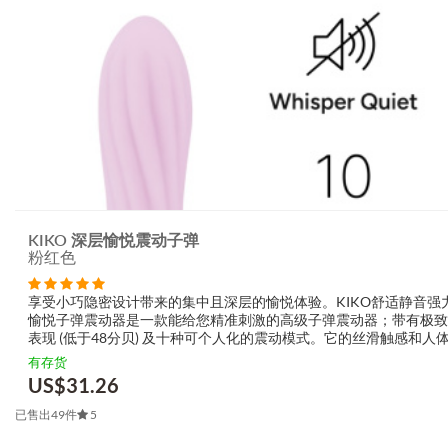
KIKO 深层愉悦震动子弹
粉红色
享受小巧隐密设计带来的集中且深层的愉悦体验。KIKO舒适静音强
愉悦子弹震动器是一款能给您精准刺激的高级子弹震动器；带有极致
表现 (低于48分贝) 及十种可个人化的震动模式。它的丝滑触感和人
巧妙纹理矽胶为高级质感及舒适感加分。加上IPX7 防水等级让您可
有存货
它一起洗澡更方便清洁。...
US$
31.26
已售出49件
5