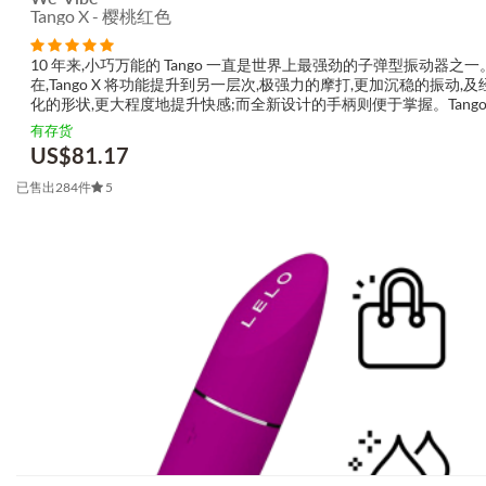
Tango X - 樱桃红色
10 年来,小巧万能的 Tango 一直是世界上最强劲的子弹型振动器之一
在,Tango X 将功能提升到另一层次,极强力的摩打,更加沉稳的振动,
化的形状,更大程度地提升快感;而全新设计的手柄则便于掌握。Tango 
地击中您的性感部位。小巧、强劲且精准,Tango X 非常适合握于...
有存货
US$
81.17
已售出284件
5