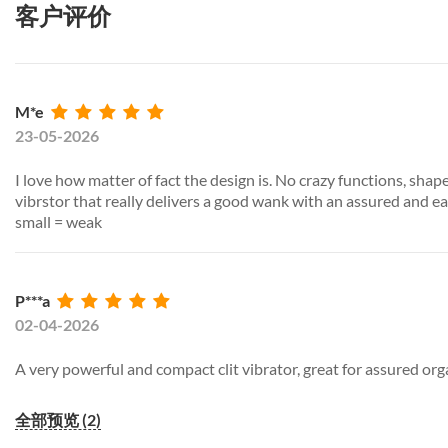
客户评价
M*e
23-05-2026
I love how matter of fact the design is. No crazy functions, shape
vibrstor that really delivers a good wank with an assured and ea
small = weak
P***a
02-04-2026
A very powerful and compact clit vibrator, great for assured or
全部预览 (2)