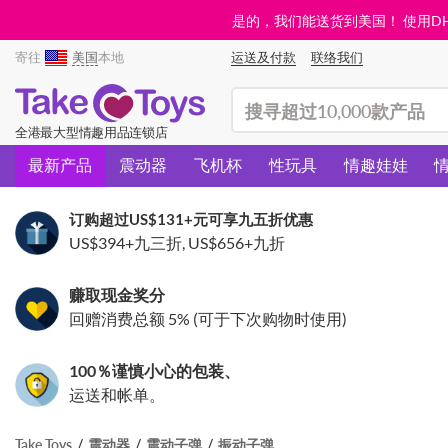
是的，我们能送货到美国！ 使用DHL需
寄往
美国
本地
运送及付款
联络我们
(search)
全港最大型情趣用品连锁店
最新产品
震动器
飞机杯
性玩具
情趣娃娃
订购超过
US$131
+元可享九五折优惠
US$394
+九三折,
US$656
+九折
赚取现金奖分
回赠消费总额 5% (可于下次购物时使用)
100％谨慎小心的包装、
运送和帐单。
Take Toys
震动器
震动子弹
振动子弹