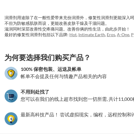
润滑剂用途除了在一般性爱带来充份润滑外，修复性润滑剂更能深入
不但为防敏感肌肤而设，更能改善皮肤干燥及干涸问题。
滋润同时深层改善性交疼痛问题。改善你俩的性生活，由此歩开始！
最好的修复性润滑剂包括以下品牌:
Hot
,
Intimate Earth
,
Eros
,
A-One
,
P
3.151786352053
为何要选择我们购买产品？
100% 保密包装、运送及帐单
帐单不会提及任何与情趣产品相关的内容
不用到处找了
您可以在我们的线上超市找到您一切所需, 共计11,00
最新高科技产品！ 尝试虚拟现实，编程，远程控制和