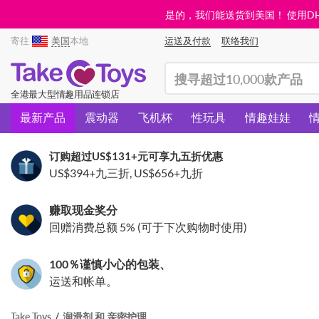
是的，我们能送货到美国！ 使用DHL需
寄往
美国
本地
运送及付款
联络我们
(search)
全港最大型情趣用品连锁店
最新产品
震动器
飞机杯
性玩具
情趣娃娃
订购超过
US$131
+元可享九五折优惠
US$394
+九三折,
US$656
+九折
赚取现金奖分
回赠消费总额 5% (可于下次购物时使用)
100％谨慎小心的包装、
运送和帐单。
Take Toys
润滑剂 和 亲密护理