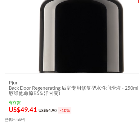
Pjur
Back Door Regenerating 后庭专用修复型水性润滑液 - 250ml
醇维他命原B5& 洋甘菊)
有存货
US$
49.41
-10%
US$54.90
已售出168件