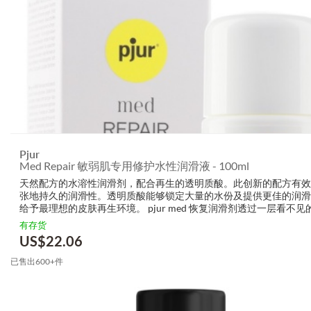
Pjur
Med Repair 敏弱肌专用修护水性润滑液 - 100ml
天然配方的水溶性润滑剂，配合再生的透明质酸。此创新的配方有效
张地持久的润滑性。透明质酸能够锁定大量的水份及提供更佳的润滑
给予最理想的皮肤再生环境。 pjur med 恢复润滑剂透过一层看不见
气的薄膜覆盖皮肤表面，使其更滑更柔软。 使用指南 适用于身体任
有存货
额外水分的...
US$
22.06
已售出600+件