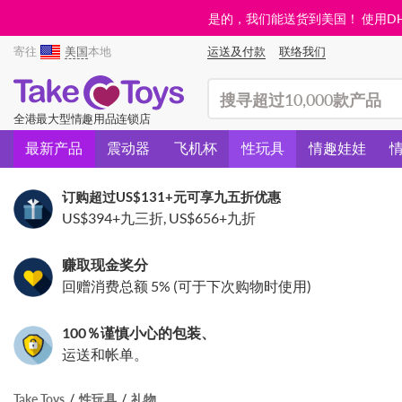
是的，我们能送货到美国！ 使用DHL需
寄往
美国
本地
运送及付款
联络我们
(search)
全港最大型情趣用品连锁店
最新产品
震动器
飞机杯
性玩具
情趣娃娃
订购超过
US$131
+元可享九五折优惠
US$394
+九三折,
US$656
+九折
赚取现金奖分
回赠消费总额 5% (可于下次购物时使用)
100％谨慎小心的包装、
运送和帐单。
Take Toys
性玩具
礼物