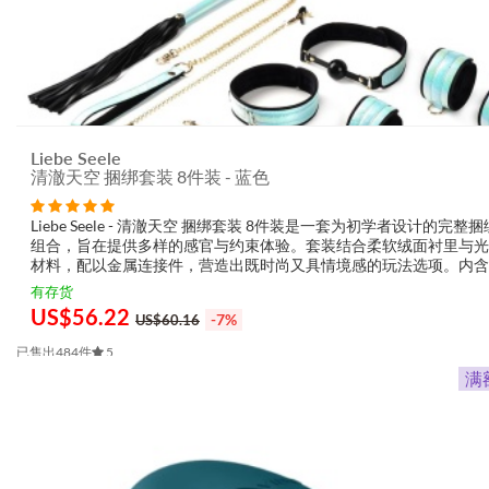
Liebe Seele
清澈天空 捆绑套装 8件装 - 蓝色
Liebe Seele - 清澈天空 捆绑套装 8件装是一套为初学者设计的完整
组合，旨在提供多样的感官与约束体验。套装结合柔软绒面衬里与光
材料，配以金属连接件，营造出既时尚又具情境感的玩法选项。内含
球塞、项圈牵绳、手表与脚镣、迷你鞭子、hogtie 固定片及乳夹，
有存货
视...
US$
56.22
-7%
US$60.16
已售出484件
5