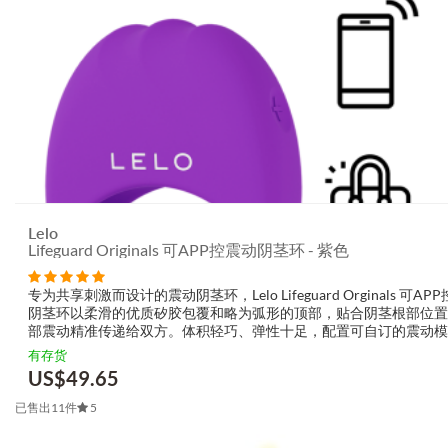
Lelo
Lifeguard Originals 可APP控震动阴茎环 - 紫色
专为共享刺激而设计的震动阴茎环，Lelo Lifeguard Orginals 可AP
阴茎环以柔滑的优质矽胶包覆和略为弧形的顶部，贴合阴茎根部位置
部震动精准传递给双方。体积轻巧、弹性十足，配置可自订的震动模
机应用控制，让互动更具回应性与私密性；整体设计著重舒适与低噪
有存货
合...
US$
49.65
已售出11件
5