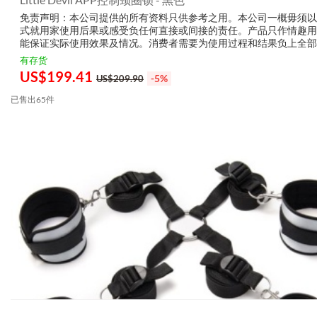
免责声明：本公司提供的所有资料只供参考之用。本公司一概毋须以
式就用家使用后果或感受负任何直接或间接的责任。产品只作情趣用
能保证实际使用效果及情况。消费者需要为使用过程和结果负上全部
生产商无需要以任何方式为任何直接或间接的失误负责，包括但不限
有存货
的损毁，受伤或者任何伤害。
US$
199.41
-5%
US$209.90
已售出65件