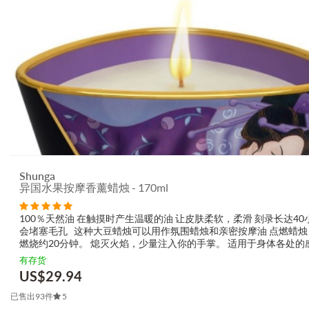
Shunga
异国水果按摩香薰蜡烛 - 170ml
100％天然油 在触摸时产生温暖的油 让皮肤柔软，柔滑 刻录长达40
会堵塞毛孔 这种大豆蜡烛可以用作氛围蜡烛和亲密按摩油 点燃蜡烛
燃烧约20分钟。 熄灭火焰，少量注入你的手掌。 适用于身体各处的
摩。
有存货
US$
29.94
已售出93件
5