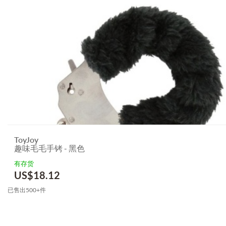
ToyJoy
趣味毛毛手铐 - 黑色
有存货
US$
18.12
已售出500+件