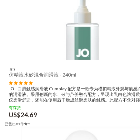
JO
仿精液水矽混合润滑液 - 240ml
JO - 白滑触感润滑液 Cumplay 配方是一款专为模拟精液外观与质感
的润滑液。采用创新的水、矽与芦荟融合配方，呈现出乳白色浓滑质
仅柔滑舒适，还能在使用后干燥成丝滑柔肤的触感。此配方不含对羟
酸酯及甘油，容易清洗、不会留下污渍，适用于多数性玩具与保险套
有存货
天然乳胶、聚异戊二烯与...
US$
24.69
已售出81件
5