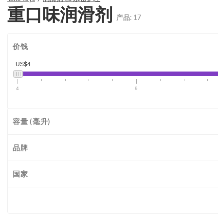
重口味润滑剂
产品:
17
价钱
US$4
4
9
容量 (毫升)
品牌
国家