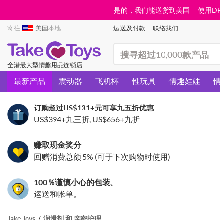
是的，我们能送货到美国！ 使用DHL需
寄往
美国
本地
运送及付款
联络我们
(search)
全港最大型情趣用品连锁店
最新产品
震动器
飞机杯
性玩具
情趣娃娃
订购超过
US$131
+元可享九五折优惠
US$394
+九三折,
US$656
+九折
赚取现金奖分
回赠消费总额 5% (可于下次购物时使用)
100％谨慎小心的包装、
运送和帐单。
Take Toys
润滑剂 和 亲密护理