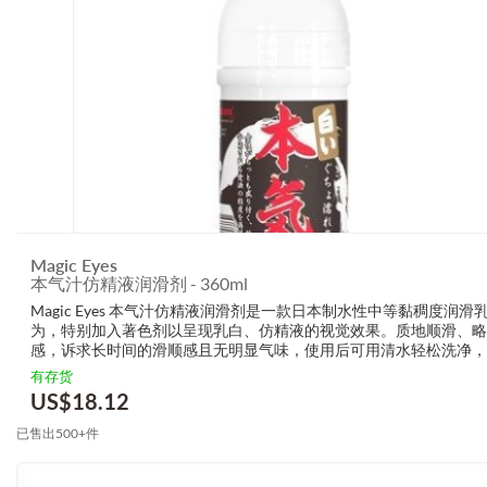
Magic Eyes
本气汁仿精液润滑剂 - 360ml
Magic Eyes 本气汁仿精液润滑剂是一款日本制水性中等黏稠度润滑
为，特别加入著色剂以呈现乳白、仿精液的视觉效果。质地顺滑、略
感，诉求长时间的滑顺感且无明显气味，使用后可用清水轻松洗净，
慰与成人玩具配合使用，尤其为产品设计考量。 为什么大家都爱它 Ma
有存货
Eyes ...
US$
18.12
已售出500+件