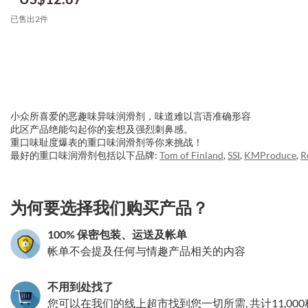
已售出2件
小众所喜爱的恶趣味异味润滑剂，味道难以言语准确形容
此区产品绝能勾起你的妄想及强烈刺鼻感。
重口味耻度爆表的重口味润滑剂等你来挑战！
最好的重口味润滑剂包括以下品牌:
Tom of Finland
,
SSI
,
KMProduce
,
R
3.151786192461
为何要选择我们购买产品？
100% 保密包装、运送及帐单
帐单不会提及任何与情趣产品相关的内容
不用到处找了
您可以在我们的线上超市找到您一切所需, 共计11,00