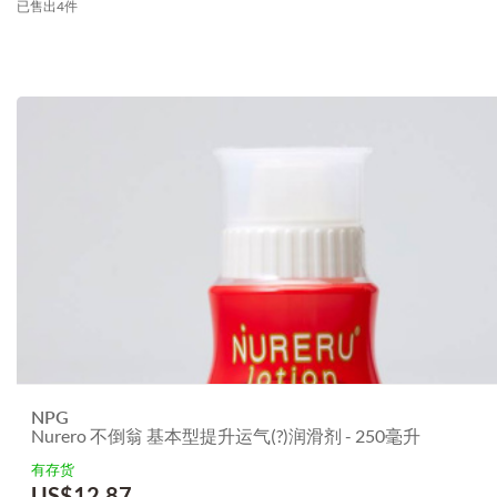
已售出4件
NPG
Nurero 不倒翁 基本型提升运气(?)润滑剂 - 250毫升
有存货
US$
12.87