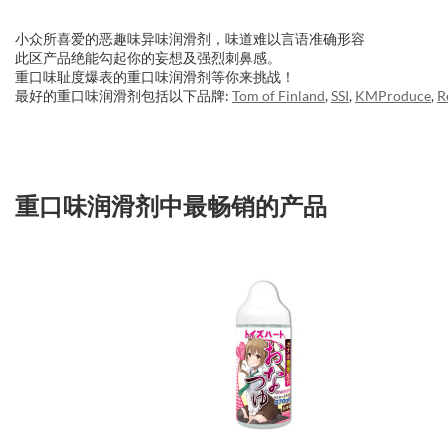
小众所喜爱的恶趣味异味润滑剂，味道难以言语准确形容
此区产品绝能勾起你的妄想及强烈刺鼻感。
重口味耻度爆表的重口味润滑剂等你来挑战！
最好的重口味润滑剂包括以下品牌:
Tom of Finland
,
SSI
,
KMProduce
,
R
重口味润滑剂中最畅销的产品