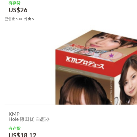
有存货
US$
26
已售出500+件
5
KMP
Hole 篠田优 自慰器
有存货
US$
18.12