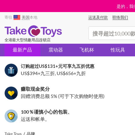
是的，我们
寄往
美国
本地
运送及付款
联络我们
(search)
全港最大型情趣用品连锁店
最新产品
震动器
飞机杯
性玩具
订购超过
US$131
+元可享九五折优惠
US$394
+九三折,
US$656
+九折
赚取现金奖分
回赠消费总额 5% (可于下次购物时使用)
100％谨慎小心的包装、
运送和帐单。
Take Toys
品牌