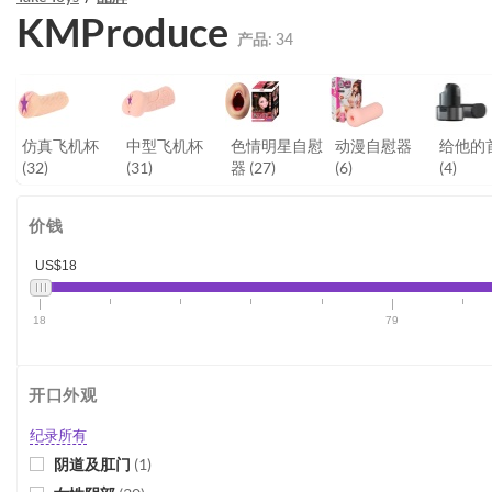
KMProduce
产品:
34
仿真飞机杯
中型飞机杯
色情明星自慰
动漫自慰器
给他的
(32)
(31)
器
(27)
(6)
(4)
价钱
US$18
18
79
开口外观
纪录所有
阴道及肛门
(
1
)