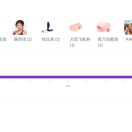
首选
篠田优
(2)
性玩具
(1)
大型飞机杯
双穴自慰器
AI
(1)
(1)
140