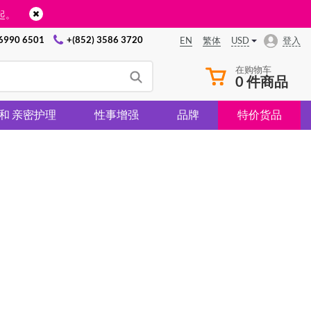
起。
 6990 6501
+(852) 3586 3720
USD
登入
EN
繁体
在购物车
0 件商品
 和 亲密护理
性事增强
品牌
特价货品