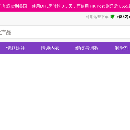
能送货到美国！ 使用DHL需时约 3-5 天，而使用 HK Post 则只需
US$5
可用这些下单
+(852)
情趣娃娃
情趣内衣
绑缚与调教
润滑剂