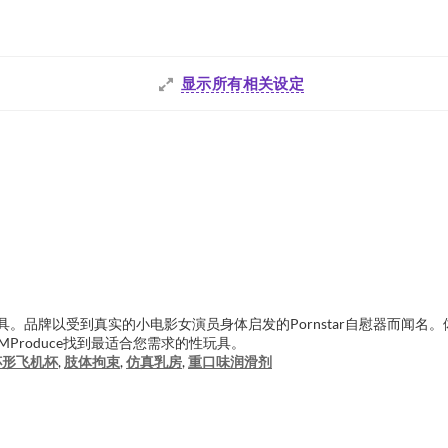
显示所有相关设定
品牌以受到真实的小电影女演员身体启发的Pornstar自慰器而闻名。体验KM
roduce找到最适合您需求的性玩具。
杯形飞机杯
,
肢体拘束
,
仿真乳房
,
重口味润滑剂