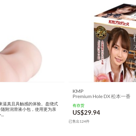
KMP
Premium Hole DX 松本一香
慰器带来逼真且具触感的体验。盘绕式
有存货
并随附润滑液小包，使用更为亲
US$
29.94
..
已售出124件