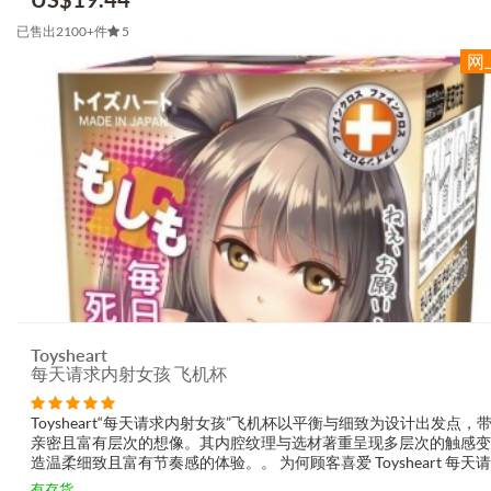
已售出2100+件
5
Toysheart
每天请求内射女孩 飞机杯
Toysheart“每天请求内射女孩”飞机杯以平衡与细致为设计出发点，
亲密且富有层次的想像。其内腔纹理与选材著重呈现多层次的触感变
造温柔细致且富有节奏感的体验。。 为何顾客喜爱 Toysheart 每天
女孩 飞机杯 层次化触感想像：波纹式...
有存货