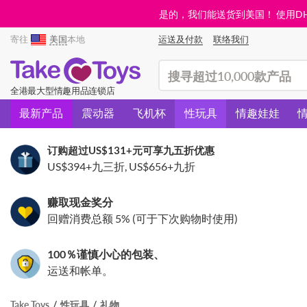
是的，我们能送货到美国！ 使用DHL需
寄往
美国
本地
运送及付款
联络我们
(search)
全港最大型情趣用品连锁店
最新产品
震动器
飞机杯
性玩具
情趣娃娃
订购超过
US$131
+元可享九五折优惠
US$394
+九三折,
US$656
+九折
赚取现金奖分
回赠消费总额 5% (可于下次购物时使用)
100％谨慎小心的包装、
运送和帐单。
Take Toys
性玩具
礼物