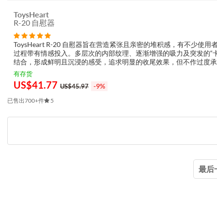
ToysHeart
R-20 自慰器
ToysHeart R-20 自慰器旨在营造紧张且亲密的堆积感，有不少使用
过程带有情感投入。多层次的内部纹理、逐渐增强的吸力及突发的“卡
结合，形成鲜明且沉浸的感受，追求明显的收尾效果，但不作过度承
为何顾客喜爱 ToysHeart R-20 自慰器 强烈的期待与释放...
有存货
US$
41.77
-9%
US$45.97
已售出700+件
5
最后