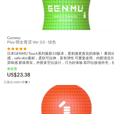
Genmu
Pixy 萌女青涩 Ver 3.0 - 绿色
日本GENMU Touch系列最新3.0版本，更刺激更真实的体验！ 看得
感，safe skin素材，柔软可拉伸，富有弹性 可重复使用，内胶清洗
异味感 胶体厚实，外胶多空位设计，只为好体验 双凹位收缩外壳，
畅、实用时尚 Pixy萌女青涩：有节奏感的通...
有存货
US$
23.38
已售出1400+件
5