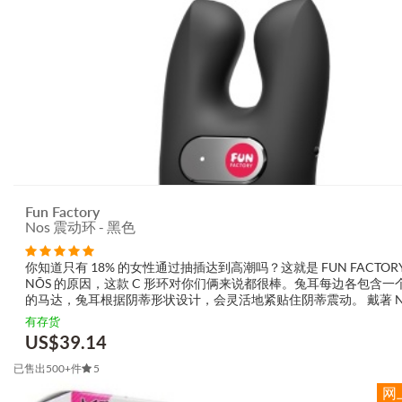
Fun Factory
Nos 震动环 - 黑色
你知道只有 18% 的女性通过抽插达到高潮吗？这就是 FUN FACTOR
NŌS 的原因，这款 C 形环对你们俩来说都很棒。兔耳每边各包含一
的马达，兔耳根据阴蒂形状设计，会灵活地紧贴住阴蒂震动。 戴著 NO
很棒！这个 C 形环不是正圆形的：它的形状完美贴合你的阴茎，在你..
有存货
US$
39.14
已售出500+件
5