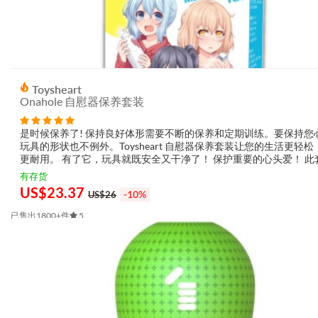
Toysheart
Onahole 自慰器保养套装
是时候保养了! 保持良好体形需要不断的保养和定期训练。要保持您
玩具的形状也不例外。Toysheart 自慰器保养套装让您的生活更轻松
更耐用。 有了它，玩具就既安全又干净了！ 保护重要的心头爱！ 此
括 3 个产品： 1) 特殊配方的清洁剂 (100 ml / H12...
有存货
US$
23.37
-10%
US$26
已售出1800+件
5