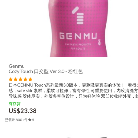
Genmu
Cozy Touch 口交型 Ver 3.0 - 粉红色
日本GENMU Touch系列最新3.0版本，更刺激更真实的体验！ 看
感，safe skin素材，柔软可拉伸，富有弹性 可重复使用，内胶清洗
异味感 胶体厚实，外胶多空位设计，只为好体验 双凹位收缩外壳，
畅、实用时尚 Cozy Touc...
有存货
US$
23.38
已售出800+件
5