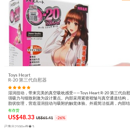
Toys Heart
R-20 第三代自慰器
湿润扭动，带来完美的真空吸吮感受——Toys Heart R-20 第三代自
强吸力与细致刺激为设计重点。内部采用紧密褶皱与真空通道结构，
肋状纹理，营造湿润扭动与吸附的触觉体验。外观简洁低调，内部结
吸力与摩擦感；本代为 R-20 系列中吸力最强者，较第一代有明显提
有存货
品诉...
US$
48.33
-26%
US$65.41
已售出2100+件
5