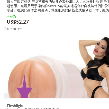
情人节限定精选 与阴茎相关的玩具通常外形巨大，丑陋并且很难与
起使用。光滑又易于操作的MANTA能完美地适合独自或与伴侣性爱
享受。在您的身体之间滑动，就像把您的阴茎变成振动器一样，融为
它也是个了不起的口交玩具，环绕著阴茎的底部，便可带来深喉的感
有存货
要忘记独奏！...
US$
52.27
已售出700+件
Fleshlight