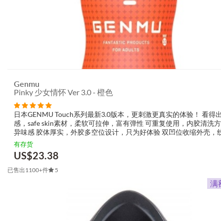
Genmu
Pinky 少女情怀 Ver 3.0 - 橙色
日本GENMU Touch系列最新3.0版本，更刺激更真实的体验！ 看得
感，safe skin素材，柔软可拉伸，富有弹性 可重复使用，内胶清洗
异味感 胶体厚实，外胶多空位设计，只为好体验 双凹位收缩外壳，
畅、实用时尚 Pinky 少女情怀 ：多段式...
有存货
US$
23.38
已售出1100+件
5