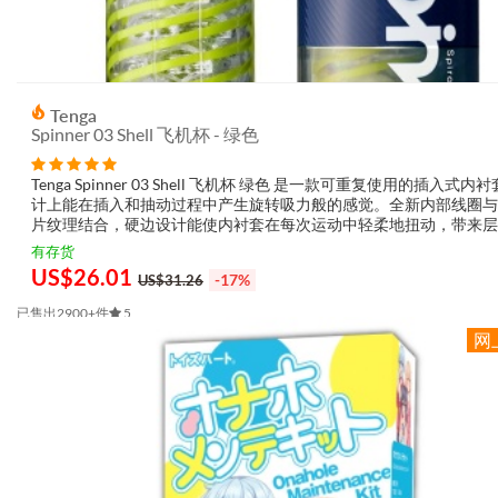
Tenga
Spinner 03 Shell 飞机杯 - 绿色
Tenga Spinner 03 Shell 飞机杯 绿色 是一款可重复使用的插入式内
计上能在插入和抽动过程中产生旋转吸力般的感觉。全新内部线圈与
片纹理结合，硬边设计能使内衬套在每次运动中轻柔地扭动，带来层
触觉刺激，让你感觉动态而有反应。此产品采用柔软弹性体制成，外
有存货
裹...
US$
26.01
-17%
US$31.26
已售出2900+件
5