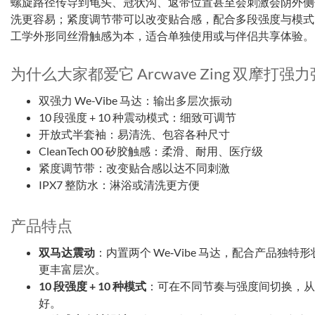
螺旋路径传导到龟头、冠状沟、返带位置甚至会刺激会阴外侧
洗更容易；紧度调节带可以改变贴合感，配合多段强度与模式
工学外形同丝滑触感为本，适合单独使用或与伴侣共享体验。
为什么大家都爱它 Arcwave Zing 双摩打
双强力 We-Vibe 马达：输出多层次振动
10 段强度 + 10 种震动模式：细致可调节
开放式半套袖：易清洗、包容各种尺寸
CleanTech 00 矽胶触感：柔滑、耐用、医疗级
紧度调节带：改变贴合感以达不同刺激
IPX7 整防水：淋浴或清洗更方便
产品特点
双马达震动
：内置两个 We‑Vibe 马达，配合产品独
更丰富层次。
10 段强度 + 10 种模式
：可在不同节奏与强度间切换，从
好。