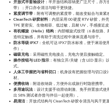
开放式半套袖设计
：半开放结构容纳更广泛尺寸，亦方
带）；开口亦令清洁与晾干更快捷。
紧度调节带
：附有可调整的紧度带，能改变贴合与束紧
CleanTech 矽胶材料
：内层采用 00 硬度 RTV 矽胶，外壳为
TPE 更密实、生物相容、低过敏，且耐 UV，手感接近
有机螺旋（Helix）结构
：内部螺旋式纹理（6 条纹路
造特定触感，并有助于清洗过程中液体流通与排干。
防水等级 IPX7
：全机可达 IPX7 防水标准，便于淋
作）。
磁吸充电
：采用磁性充电接点，充电方便且接触稳定。
操作按钮与 LED 指示
：有独立开/关键（含 LED 显示）以
式。
人体工学握把与省料切口
：机身设有把握纹理与切口设
材。
便携收纳
：附送收纳袋，方便外出或旅行时隐密携带。
多用途玩法
：设计支援手动滑动刺激、免手持置放式使
出 58% 测试者亦曾与伴侣一起使用）。
易清洁
：开放式结构与 CleanTech 矽胶令清洗与风干