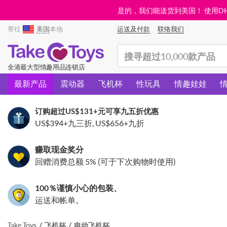
是的，我们能送货到美国！ 使用DHL需
寄往
美国
本地
运送及付款
联络我们
(search)
全港最大型情趣用品连锁店
最新产品
震动器
飞机杯
性玩具
情趣娃娃
订购超过
US$131
+元可享九五折优惠
US$394
+九三折,
US$656
+九折
赚取现金奖分
回赠消费总额 5% (可于下次购物时使用)
100％谨慎小心的包装、
运送和帐单。
Take Toys
飞机杯
电动飞机杯