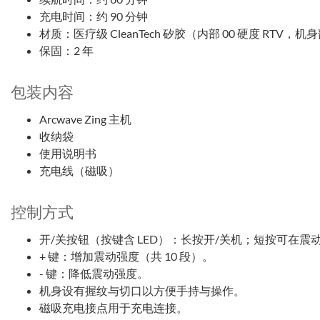
充电时间：约 90 分钟
材质：医疗级 CleanTech 矽胶（内部 00 硬度 RTV，机身
保固：2 年
包装内容
Arcwave Zing 主机
收纳袋
使用说明书
充电线（磁吸）
控制方式
开/关按钮（按键含 LED）：长按开/关机；短按可在
+ 键：增加震动强度（共 10 段）。
- 键：降低震动强度。
机身设有握纹与切口以方便手持与操作。
磁吸充电接点用于充电连接。