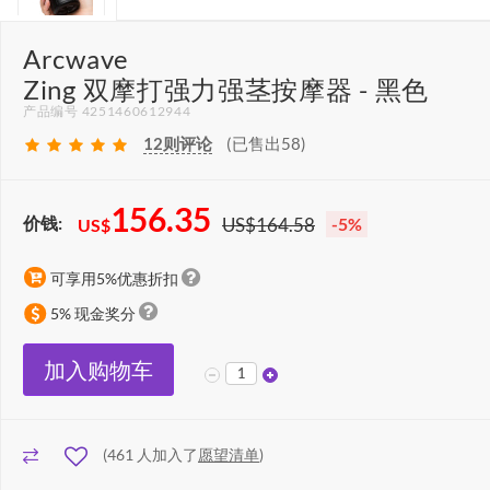
Arcwave
Zing 双摩打强力强茎按摩器 - 黑色
产品编号 4251460612944
12
则评论
(已售出58)
156.35
价钱:
US$164.58
-5%
US$
可享用5%优惠折扣
5% 现金奖分
加入购物车
(
461
人加入了
愿望清单
)