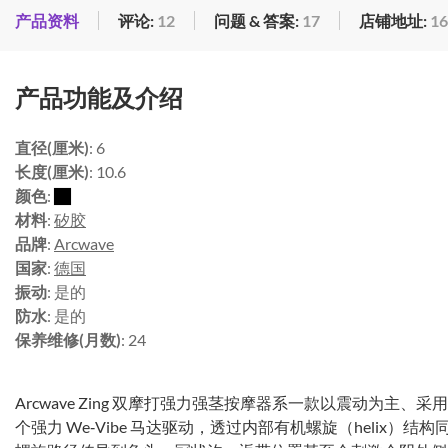
产品资料
评论:
12
问题 & 答案:
17
店铺地址:
16
产品功能及介绍
直径(厘米)
: 6
长度(厘米)
: 10.6
颜色
:
材料
:
矽胶
品牌
:
Arcwave
国家
:
德国
振动
: 是的
防水
: 是的
保养维修(月数)
: 24
Arcwave Zing 双摩打强力强茎按摩器系一款以震动为主
个强力 We‑Vibe 马达驱动，透过内部有机螺旋（helix）结构同