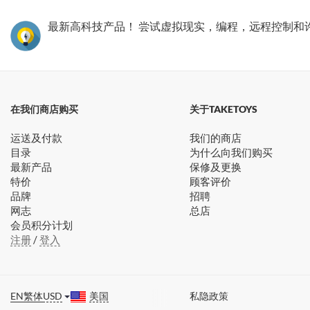
最新高科技产品！ 尝试虚拟现实，编程，远程控制和
TakeToys荃湾分店
TakeToys元朗分店
在我们商店购买
关于TAKETOYS
运送及付款
我们的商店
目录
为什么向我们购买
最新产品
保修及更换
特价
顾客评价
品牌
招聘
网志
总店
会员积分计划
注册
/
登入
EN
繁体
USD
美国
私隐政策