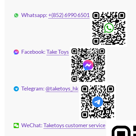
Whatsapp:
+(852) 6990 6501
Facebook:
Take Toys
Telegram:
@taketoys_hk
WeChat:
Taketoys customer service