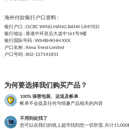
海外付款银行户口资料 :
TakeToys旺角第一分店
银行户口 : OCBC WING HANG BANK LIMITED
银行地址 : 香港中环皇后大道中161号9楼
银行国际号码 : WIHBHKHH XXX
TakeToys旺角第二分店
户口名称 : Alma Trend Limited
户口号码 : 802-127141831
(已永久停止营业) TakeToys观
塘分店
3.151786179051
为何要选择我们购买产品？
100% 保密包装、运送及帐单
深水埗仿真情趣娃娃陈列室
帐单不会提及任何与情趣产品相关的内容
TakeToys
不用到处找了
您可以在我们的线上超市找到您一切所需, 共计11,00
TakeToys深水埗分店