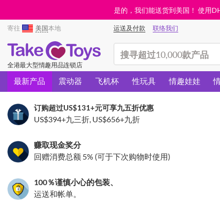
是的，我们能送货到美国！ 使用DHL需
寄往
美国
本地
运送及付款
联络我们
(search)
全港最大型情趣用品连锁店
最新产品
震动器
飞机杯
性玩具
情趣娃娃
订购超过
US$131
+元可享九五折优惠
US$394
+九三折,
US$656
+九折
赚取现金奖分
回赠消费总额 5% (可于下次购物时使用)
100％谨慎小心的包装、
运送和帐单。