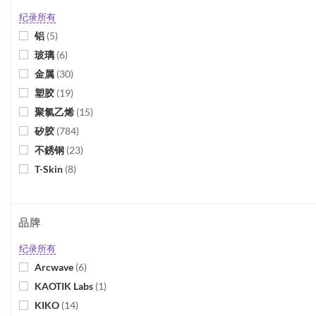
纪录所有
铝
(
5
)
玻璃
(
6
)
金属
(
30
)
塑胶
(
19
)
聚氯乙烯
(
15
)
矽胶
(
784
)
不銹钢
(
23
)
T-Skin
(
8
)
热塑性弹性体
(
102
)
热塑性橡胶
(
45
)
品牌
水性
(
1
)
木
(
2
)
纪录所有
Arcwave
(
6
)
KAOTIK Labs
(
1
)
KIKO
(
14
)