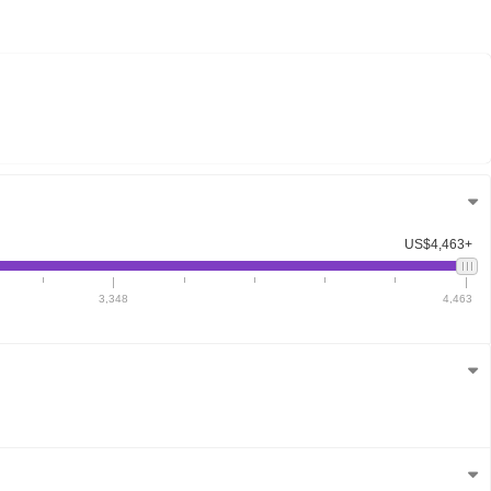
US$4,463+
3,348
4,463