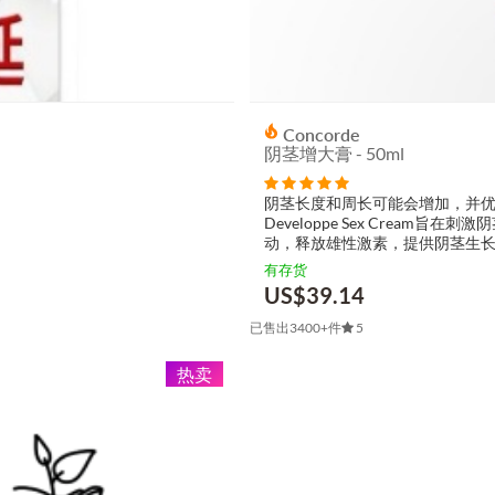
Concorde
阴茎增大膏 - 50ml
阴茎长度和周长可能会增加，并优
Developpe Sex Crea
动，释放雄性激素，提供阴茎生
长。 ...
有存货
US$
39.14
已售出3400+件
5