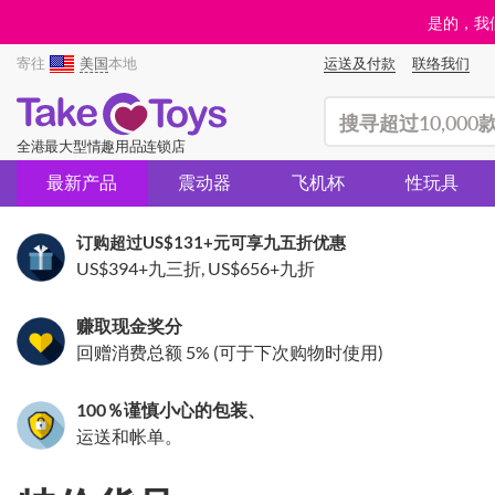
是的，我们
寄往
美国
本地
运送及付款
联络我们
(search)
全港最大型情趣用品连锁店
最新产品
震动器
飞机杯
性玩具
订购超过
US$131
+元可享九五折优惠
US$394
+九三折,
US$656
+九折
赚取现金奖分
回赠消费总额 5% (可于下次购物时使用)
100％谨慎小心的包装、
运送和帐单。