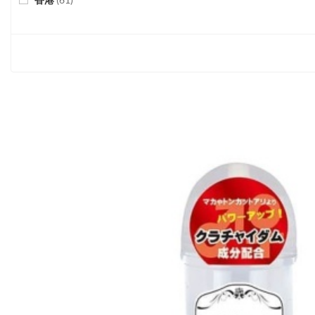
Addicted Toys
(
5
)
日本
(
72
)
Adrien Lastic
(
1
)
马来西亚
(
2
)
Allure
(
1
)
荷兰
(
92
)
Anbiguo
(
1
)
波兰
(
273
)
Anne's Desire
(
3
)
葡萄牙
(
4
)
Anonymo
(
1
)
俄国
(
1
)
Avanua
(
6
)
西班牙
(
55
)
B Swish
(
6
)
瑞典
(
18
)
Balldo
(
1
)
瑞士
(
3
)
Bang!
(
6
)
英国
(
35
)
BeWicked
(
4
)
美国
(
379
)
Big Shot
(
2
)
Bijoux Indiscrets
(
4
)
BioAqua
(
1
)
Black&Silver
(
1
)
Blowcast
(
1
)