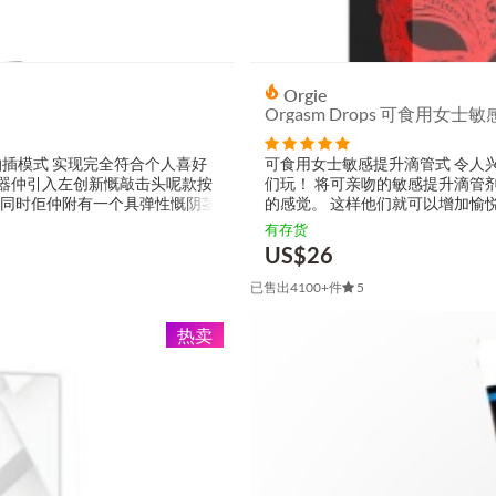
Orgie
Orgasm Drops 可食用女士敏感
 种抽插模式 实现完全符合个人喜好
可食用女士敏感提升滴管式 令人
摩器仲引入左创新慨敲击头呢款按
们玩！ 将可亲吻的敏感提升滴管
，同时佢仲附有一个具弹性慨阴茎
的感觉。 这样他们就可以增加愉悦感
有存货
US$
26
已售出4100+件
5