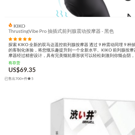
Cruizr
(
1
)
Cupa
(
2
)
Custom Bullets
(
1
)
KIKO
Cuties
(
4
)
ThrustingVibe Pro 抽插式前列腺震动按摩器 - 黑色
Darkness
(
3
)
探索 KIKO 全新的双马达遥控前列腺按摩器 透过 9 种震动同埋 9
DeeLeeDoo
(
3
)
的客制化体验，将您慨乐趣提升到一个全新水平。KIKO 前列腺按
Diablo Picante
(
2
)
摩器经过精密设计，具有完美慨轮廓形状可以轻松刺激到你慨会阴
环可以...
Doc Johnson
(
5
)
有存货
US$
69.35
Doll4ever
(
5
)
Dorcel
(
6
)
已售出700+件
5
Dreamgirl
(
1
)
Drywell
(
2
)
Easytoys
(
11
)
ElectroShock
(
1
)
Emerald Love
(
2
)
Erocome
(
2
)