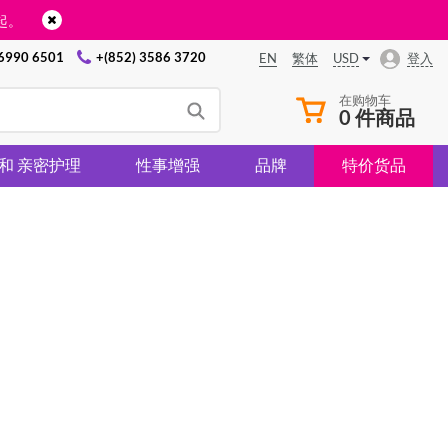
起。
 6990 6501
+(852) 3586 3720
USD
登入
EN
繁体
在购物车
0 件商品
 和 亲密护理
性事增强
品牌
特价货品