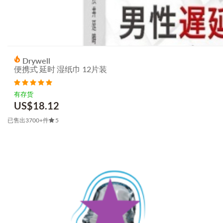
Erokay
(
2
)
Erosart
(
2
)
Evolved
(
1
)
Exotiq
(
2
)
Experience
(
1
)
Drywell
Eye Of Love
(
4
)
便携式 延时 湿纸巾 12片装
FAAK
(
19
)
有存货
Fact
(
1
)
US$
18.12
Fate
(
1
)
已售出3700+件
5
Fetish Collection
(
3
)
Fetish Fantasy
(
6
)
Fetish Submissive
(
1
)
Fifty Shades
(
18
)
Flovetta
(
2
)
Fredericks of Hollywood
(
4
)
Friend with Benefits
(
5
)
Frisky
(
3
)