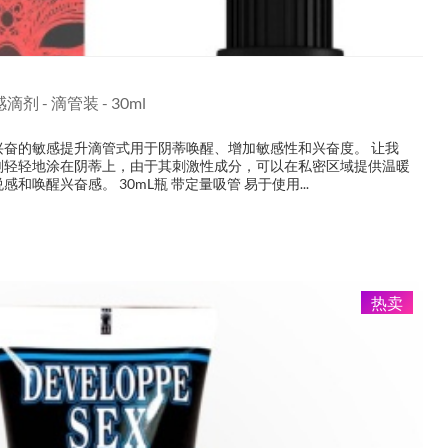
滴剂 - 滴管装 - 30ml
兴奋的敏感提升滴管式用于阴蒂唤醒、增加敏感性和兴奋度。 让我
剂轻轻地涂在阴蒂上，由于其刺激性成分，可以在私密区域提供温暖
和唤醒兴奋感。 30mL瓶 带定量吸管 易于使用...