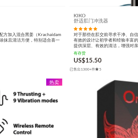
KIKO
舒适肛门冲洗器
方加入混合黑姜（Krachaidam
对于那些在肛交前寻求干净、自信
感，易于涂抹且清洁方便，特别适合喜一
有效的设计让初学者和经验丰富的
提供深层、有效的清洁，增强对亲
经验...
有存货
US$
15.50
已售出1300+件
5