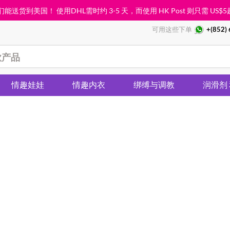
能送货到美国！ 使用DHL需时约 3-5 天，而使用 HK Post 则只需
US$5
可用这些下单
+(852)
情趣娃娃
情趣内衣
绑缚与调教
润滑剂