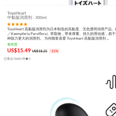
Bodywand
(
3
)
Boners
(
4
)
ToysHeart
Bonnie Rotten
(
1
)
中黏版润滑剂 - 300ml
Booty Sparks
(
4
)
ToysHeart 高黏版润滑剂为日本制造的高黏度、无色透明润滑产品。配
Cala Azul
(
3
)
／Kaempferia Parviflora）萃取物，带来厚重、持久的滑动
California Exotic Novelties
(
103
)
种阻力更大的润滑剂。 为何顾客喜爱 ToysHeart 高黏版润滑剂 ...
Casmir
(
5
)
有存货
US$
15.49
Charmed
(
1
)
-15%
US$18.25
Chisa
(
33
)
已售出7600+件
5
Cici Beauty
(
1
)
Closet Collection
(
1
)
Concorde
(
1
)
Coquette
(
4
)
Coslina
(
1
)
Costume Love
(
3
)
Couples Choice
(
1
)
Creature Cocks
(
2
)