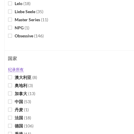
Lelo
(
18
)
Liebe Seele
(
35
)
Master Series
(
11
)
NPG
(
1
)
Obsessive
(
146
)
Orgie
(
4
)
Oxballs
(
2
)
国家
Sagami
(
3
)
Shunga
(
6
)
纪录所有
System Jo
(
10
)
澳大利亚
(
8
)
ToysHeart
(
4
)
奥地利
(
3
)
We-Vibe
(
3
)
加拿大
(
13
)
Womanizer
(
46
)
中国
(
53
)
Zestra
(
1
)
丹麦
(
1
)
3Some
(
1
)
法国
(
18
)
A-One
(
1
)
德国
(
106
)
A-Toys
(
5
)
香港
(
61
)