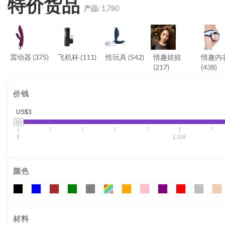
特价货品
产品:
1,780
震动器
(375)
飞机杯
(111)
性玩具
(542)
情趣娃娃
情趣内
(217)
(438)
价钱
US$3
3
1,118
颜色
材料