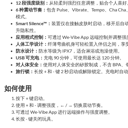
12 段强度级别：
从轻柔到强烈任意调整，贴合个人喜好
6 种震动节奏：
包含 Pulse、Vibrate、Tempo、Ch
模式。
Smart Silence™：
装置仅在接触皮肤时启动，移开后自
升隐私性。
应用程式控制：
可透过 We-Vibe App 远端控制并调整
人体工学设计：
纤薄弯曲机身可轻松置入伴侣之间，享
防水设计：
防水等级为 IPX7，适合淋浴或泡澡使用。
USB 可充电：
充电 90 分钟，可使用最长达 120 分钟。
对人体安全：
使用对人体安全的矽胶制成，不含 BPA
旅行锁：
长按 + 和 - 键 2 秒启动或解除锁定。充电
如何使用
按下 + 键启动。
使用 + 和 - 调整强度，← / → 切换震动节奏。
可透过 We-Vibe App 进行远端操作与强度调整。
长按 - 键关闭玩具。