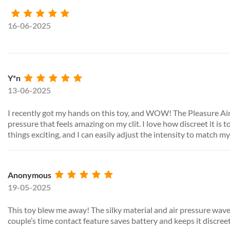
16-06-2025
Y*n
13-06-2025
I recently got my hands on this toy, and WOW! The Pleasure Air te
pressure that feels amazing on my clit. I love how discreet it is 
things exciting, and I can easily adjust the intensity to match m
Anonymous
19-05-2025
This toy blew me away! The silky material and air pressure waves
couple’s time contact feature saves battery and keeps it discreet