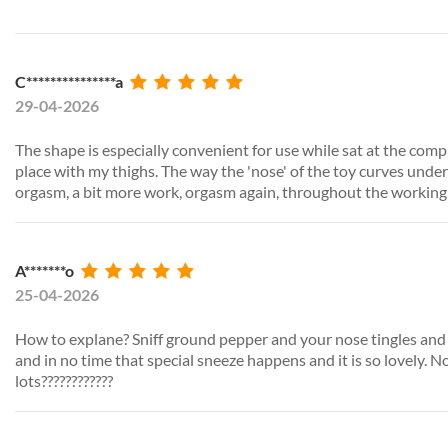
C***************a
29-04-2026
The shape is especially convenient for use while sat at the comput
place with my thighs. The way the 'nose' of the toy curves under
orgasm, a bit more work, orgasm again, throughout the working
A*******o
25-04-2026
How to explane? Sniff ground pepper and your nose tingles and in
and in no time that special sneeze happens and it is so lovely. N
lots????????????