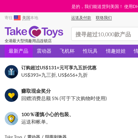
是的，我们能送货到美国！ 使用DHL需
寄往
美国
本地
运送及付款
联络我们
(search)
全港最大型情趣用品连锁店
最新产品
震动器
飞机杯
性玩具
情趣娃娃
订购超过
US$131
+元可享九五折优惠
US$393
+九三折,
US$656
+九折
赚取现金奖分
回赠消费总额 5% (可于下次购物时使用)
100％谨慎小心的包装、
运送和帐单。
Take Toys
震动器
阴蒂刺激器