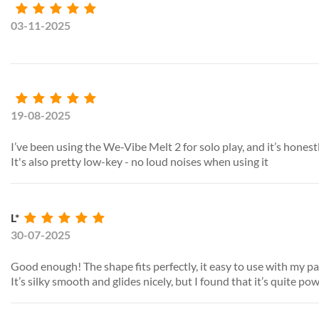
03-11-2025
19-08-2025
I’ve been using the We-Vibe Melt 2 for solo play, and it’s hones
It's also pretty low-key - no loud noises when using it
L*
30-07-2025
Good enough! The shape fits perfectly, it easy to use with my p
It’s silky smooth and glides nicely, but I found that it’s quite pow