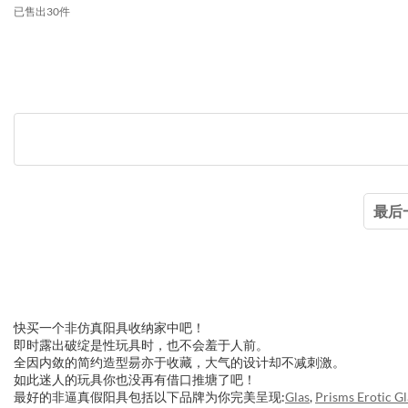
已售出30件
最后
快买一个非仿真阳具收纳家中吧！
即时露出破绽是性玩具时，也不会羞于人前。
全因内敛的简约造型昜亦于收藏，大气的设计却不减刺激。
如此迷人的玩具你也没再有借口推塘了吧！
最好的非逼真假阳具包括以下品牌为你完美呈现:
Glas
,
Prisms Erotic Gl