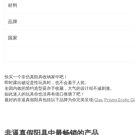
材料
品牌
国家
快买一个非仿真阳具收纳家中吧！
即时露出破绽是性玩具时，也不会羞于人前。
全因内敛的简约造型昜亦于收藏，大气的设计却不减刺激。
如此迷人的玩具你也没再有借口推塘了吧！
最好的非逼真假阳具包括以下品牌为你完美呈现:
Glas
,
Prisms Erotic Gl
非逼真假阳具中最畅销的产品