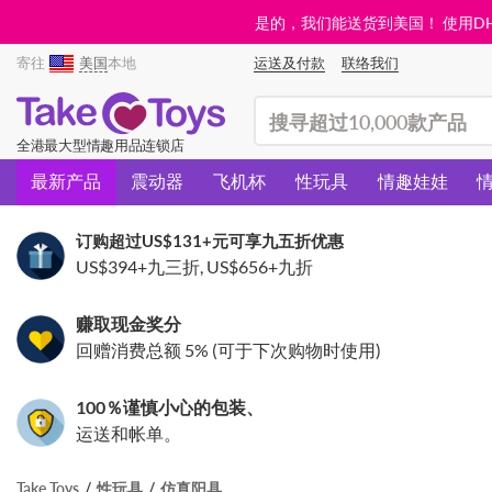
是的，我们能送货到美国！ 使用DHL需
寄往
美国
本地
运送及付款
联络我们
(search)
全港最大型情趣用品连锁店
最新产品
震动器
飞机杯
性玩具
情趣娃娃
订购超过
US$131
+元可享九五折优惠
US$394
+九三折,
US$656
+九折
赚取现金奖分
回赠消费总额 5% (可于下次购物时使用)
100％谨慎小心的包装、
运送和帐单。
Take Toys
性玩具
仿真阳具