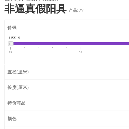
非逼真假阳具
产品:
79
价钱
US$19
19
57
直径(厘米)
长度(厘米)
特价商品
颜色