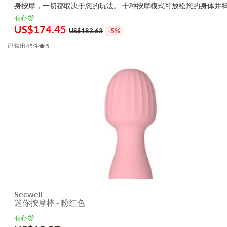
身按摩，一切都取决于您的玩法。 十种按摩模式可放松您的身体并
心累积的压力，同时卓越的稳定手柄可为你提供数小时无与伦比的放
有存货
光。 更持久的充电、手感适中的中型尺寸...
US$
174.45
-5%
US$183.63
已售出45件
5
Secwell
迷你按摩棒 - 粉红色
有存货