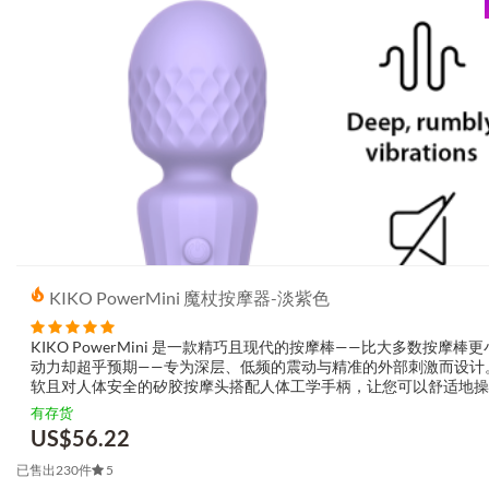
KIKO PowerMini 魔杖按摩器-淡紫色
KIKO PowerMini 是一款精巧且现代的按摩棒——比大多数按摩棒
动力却超乎预期——专为深层、低频的震动与精准的外部刺激而设计
软且对人体安全的矽胶按摩头搭配人体工学手柄，让您可以舒适地操
确控制压力。PowerMini 运行静音且方便携带，不论是在家还是外
有存货
都私隐度十足，...
US$
56.22
已售出230件
5