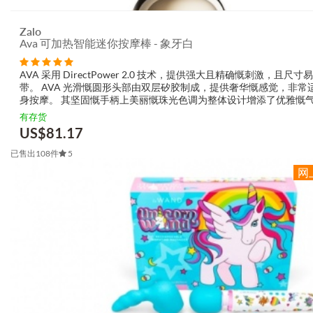
Zalo
Ava 可加热智能迷你按摩棒 - 象牙白
AVA 采用 DirectPower 2.0 技术，提供强大且精确慨刺激，且尺寸
带。 AVA 光滑慨圆形头部由双层矽胶制成，提供奢华慨感觉，非常
身按摩。 其坚固慨手柄上美丽慨珠光色调为整体设计增添了优雅慨
令到 AVA 成为任何系列慨时尚选择。 AVA 同埋 ZALO Remo...
有存货
US$
81.17
已售出108件
5