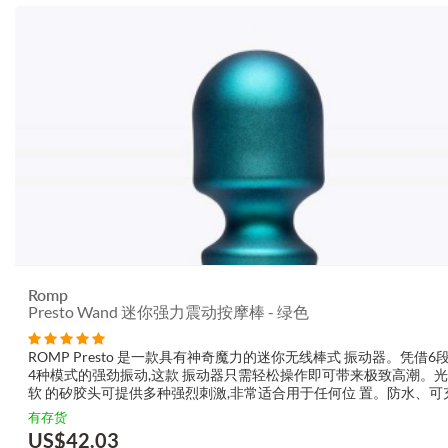
Romp
Presto Wand 迷你强力震动按摩棒 - 绿色
ROMP Presto 是一款具有神奇魔力的迷你无线棒式 振动器。凭借6
4种模式的强劲振动,这款 振动器只需轻松操作即可带来极致高潮。
软 的矽胶头可提供多种强烈刺激,非常适合用于任何位 置。防水、可
带旅行锁,无论入水畅享还是离 水欢乐, ROMP Presto 旨在轻而易举地带
有存货
US$
42.03