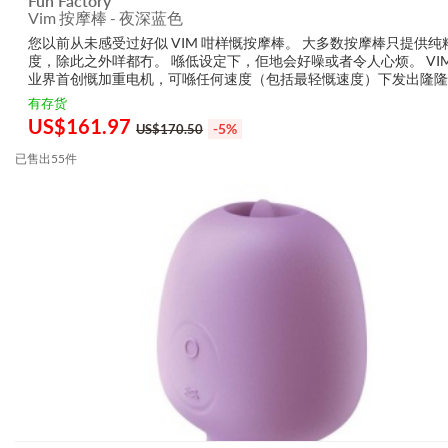
Fun Factory
Vim 按摩棒 - 夜深蓝色
您以前从未感受过好似 VIM 咁样慨按摩棒。 大多数按摩棒只提供纯
度，除此之外咩都冇。 喺低设定下，佢地会好噪或者令人心烦。 VIM
业界首创慨加重电机，可喺任何速度（包括最轻慨速度）下发出隆隆
动。 VIM 慨振动范围亦都比其他玩具更广，所以您可以喺游戏过程
有存货
何时刻（从热身到...
US$
161.97
-5%
US$170.50
已售出55件