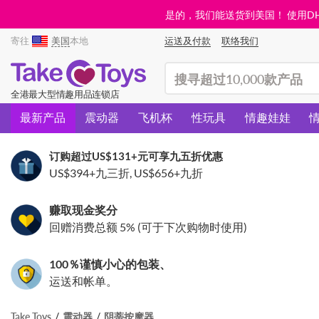
是的，我们能送货到美国！ 使用DHL需
寄往
美国
本地
运送及付款
联络我们
(search)
全港最大型情趣用品连锁店
最新产品
震动器
飞机杯
性玩具
情趣娃娃
订购超过
US$131
+元可享九五折优惠
US$394
+九三折,
US$656
+九折
赚取现金奖分
回赠消费总额 5% (可于下次购物时使用)
100％谨慎小心的包装、
运送和帐单。
Take Toys
震动器
阴蒂按摩器