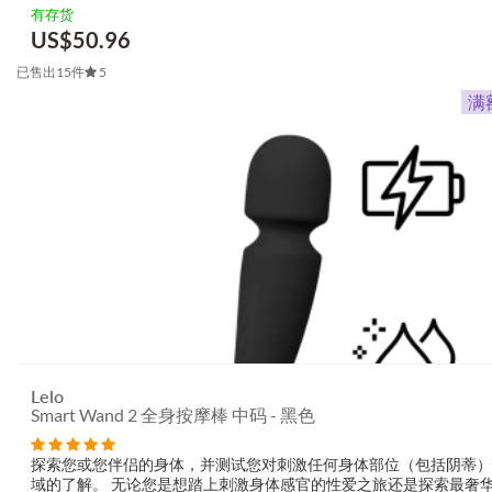
尾部以光滑ABS制成，便于插入时保持舒适感。产品支援头尾独立调
有存货
强度与模式，可在不...
US$
50.96
已售出15件
5
Lelo
Smart Wand 2 全身按摩棒 中码 - 黑色
探索您或您伴侣的身体，并测试您对刺激任何身体部位（包括阴蒂）
域的了解。 无论您是想踏上刺激身体感官的性爱之旅还是探索最奢