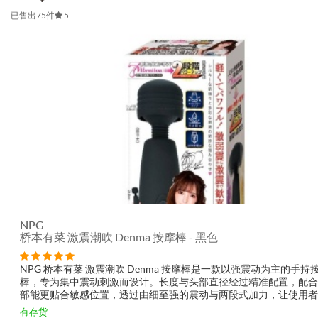
已售出75件
5
NPG
桥本有菜 激震潮吹 Denma 按摩棒 - 黑色
NPG 桥本有菜 激震潮吹 Denma 按摩棒是一款以强震动为主的手持
棒，专为集中震动刺激而设计。长度与头部直径经过精准配置，配合
部能更贴合敏感位置，透过由细至强的震动与两段式加力，让使用者
直觉方式调节感受。外型轻盈、支援防泼水与 USB 充电，方便日常使用
有存货