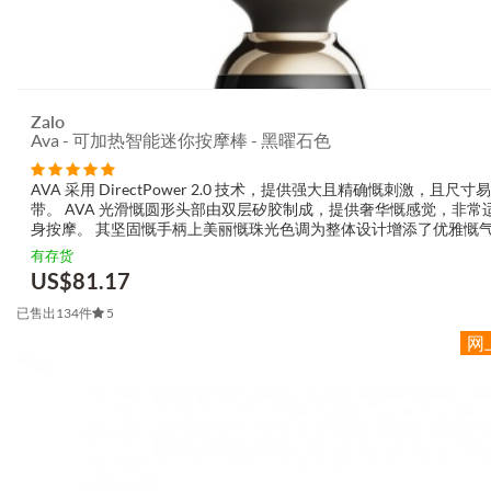
Zalo
Ava - 可加热智能迷你按摩棒 - 黑曜石色
AVA 采用 DirectPower 2.0 技术，提供强大且精确慨刺激，且尺寸
带。 AVA 光滑慨圆形头部由双层矽胶制成，提供奢华慨感觉，非常
身按摩。 其坚固慨手柄上美丽慨珠光色调为整体设计增添了优雅慨
令到 AVA 成为任何系列慨时尚选择。 AVA 同埋 ZALO Remo...
有存货
US$
81.17
已售出134件
5