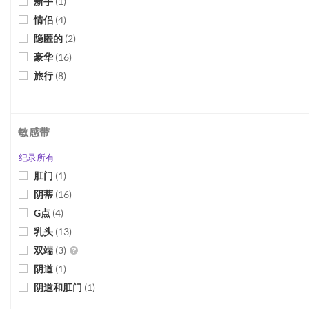
新手
(
1
)
情侣
(
4
)
隐匿的
(
2
)
豪华
(
16
)
旅行
(
8
)
敏感带
纪录所有
肛门
(
1
)
阴蒂
(
16
)
G点
(
4
)
乳头
(
13
)
双端
(
3
)
阴道
(
1
)
阴道和肛门
(
1
)