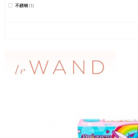
不銹钢
(
1
)