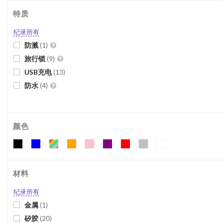
特质
纪录所有
防溅
(
1
)
旅行锁
(
9
)
USB充电
(
13
)
防水
(
4
)
颜色
材料
纪录所有
金属
(
1
)
矽胶
(
20
)