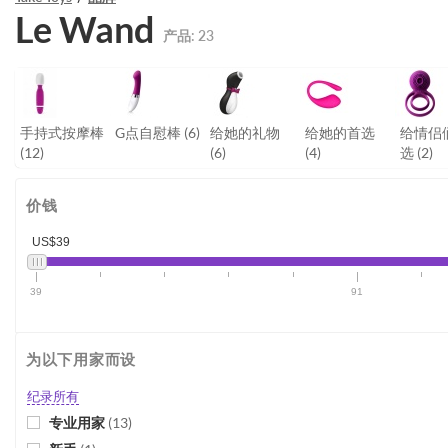
Le Wand
产品:
23
手持式按摩棒
G点自慰棒
(6)
给她的礼物
给她的首选
给情侣
(12)
(6)
(4)
选
(2)
价钱
US$39
39
91
为以下用家而设
纪录所有
专业用家
(
13
)