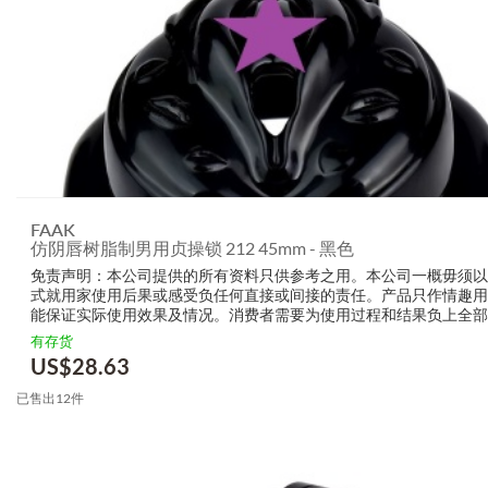
FAAK
仿阴唇树脂制男用贞操锁 212 45mm - 黑色
免责声明：本公司提供的所有资料只供参考之用。本公司一概毋须以
式就用家使用后果或感受负任何直接或间接的责任。产品只作情趣用
能保证实际使用效果及情况。消费者需要为使用过程和结果负上全部
生产商无需要以任何方式为任何直接或间接的失误负责，包括但不限
有存货
的损毁，受伤或者任何伤害。
US$
28.63
已售出12件