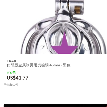
FAAK
仿阴唇金属制男用贞操锁 45mm - 黑色
有存货
US$
41.77
已售出10件