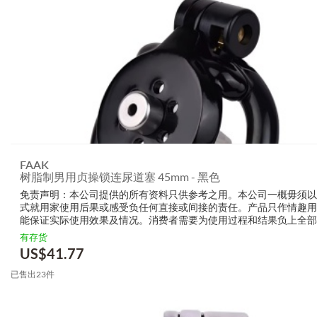
FAAK
树脂制男用贞操锁连尿道塞 45mm - 黑色
免责声明：本公司提供的所有资料只供参考之用。本公司一概毋须以
式就用家使用后果或感受负任何直接或间接的责任。产品只作情趣用
能保证实际使用效果及情况。消费者需要为使用过程和结果负上全部
生产商无需要以任何方式为任何直接或间接的失误负责，包括但不限
有存货
的损毁，受伤或者任何伤害。
US$
41.77
已售出23件