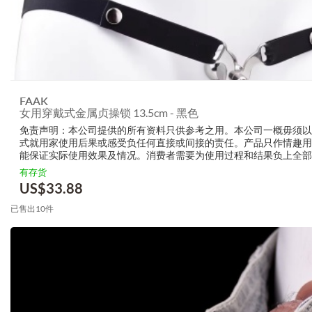
FAAK
女用穿戴式金属贞操锁 13.5cm - 黑色
免责声明：本公司提供的所有资料只供参考之用。本公司一概毋须以
式就用家使用后果或感受负任何直接或间接的责任。产品只作情趣用
能保证实际使用效果及情况。消费者需要为使用过程和结果负上全部
生产商无需要以任何方式为任何直接或间接的失误负责，包括但不限
有存货
的损毁，受伤或者任何伤害
US$
33.88
已售出10件