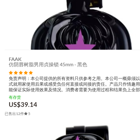
FAAK
仿阴唇树脂男用贞操锁 45mm - 黑色
免责声明：本公司提供的所有资料只供参考之用。本公司一概毋须以
式就用家使用后果或感受负任何直接或间接的责任。产品只作情趣用
能保证实际使用效果及情况。消费者需要为使用过程和结果负上全部
生产商无需要以任何方式为任何直接或间接的失误负责，包括但不限
有存货
的损毁，受伤或者任何伤害
US$
39.14
已售出12件
5