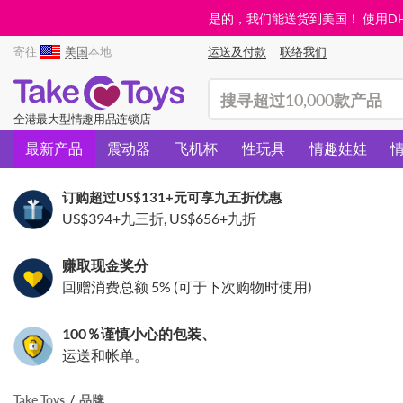
是的，我们能送货到美国！ 使用DHL需
寄往
美国
本地
运送及付款
联络我们
(search)
全港最大型情趣用品连锁店
最新产品
震动器
飞机杯
性玩具
情趣娃娃
订购超过
US$131
+元可享九五折优惠
US$394
+九三折,
US$656
+九折
赚取现金奖分
回赠消费总额 5% (可于下次购物时使用)
100％谨慎小心的包装、
运送和帐单。
Take Toys
品牌