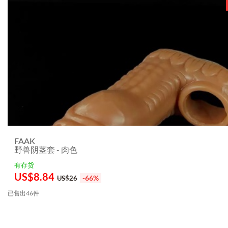
FAAK
野兽阴茎套 - 肉色
有存货
US$
8.84
-66%
US$26
已售出46件