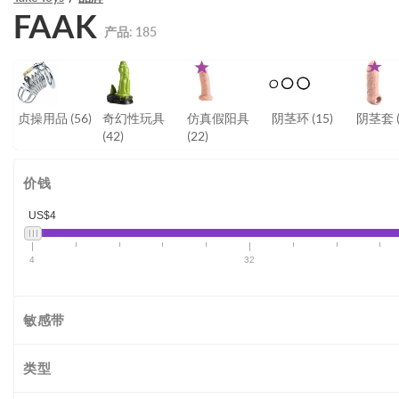
FAAK
产品:
185
贞操用品
(56)
奇幻性玩具
仿真假阳具
阴茎环
(15)
阴茎套
(42)
(22)
价钱
US$4
4
32
敏感带
类型