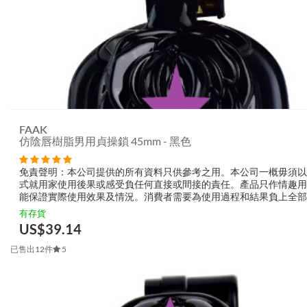
FAAK
仿陰唇樹脂男用貞操鎖 45mm - 黑色
免責聲明：本公司提供的所有資料只供參考之用。本公司一概毋須以
式就用家使用後果或感受負任何直接或間接的責任。產品只作情趣用
能保證實際使用效果及情況。消費者需要為使用過程和結果負上全部
生產商無需要以任何方式為任何直接或間接的失誤負責，包括但不限
有存貨
的損毀，受傷或者任何傷害
US$
39.14
已售出12件
5