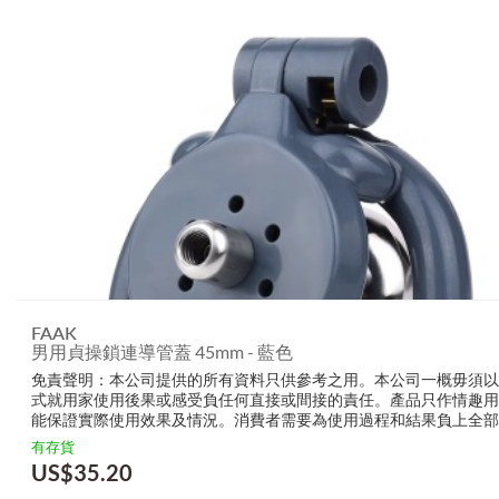
FAAK
男用貞操鎖連導管蓋 45mm - 藍色
免責聲明：本公司提供的所有資料只供參考之用。本公司一概毋須以
式就用家使用後果或感受負任何直接或間接的責任。產品只作情趣用
能保證實際使用效果及情況。消費者需要為使用過程和結果負上全部
生產商無需要以任何方式為任何直接或間接的失誤負責，包括但不限
有存貨
的損毀，受傷或者任何傷害。
US$
35.20