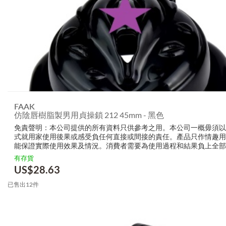
FAAK
仿陰唇樹脂製男用貞操鎖 212 45mm - 黑色
免責聲明：本公司提供的所有資料只供參考之用。本公司一概毋須以
式就用家使用後果或感受負任何直接或間接的責任。產品只作情趣用
能保證實際使用效果及情況。消費者需要為使用過程和結果負上全部
生產商無需要以任何方式為任何直接或間接的失誤負責，包括但不限
有存貨
的損毀，受傷或者任何傷害。
US$
28.63
已售出12件