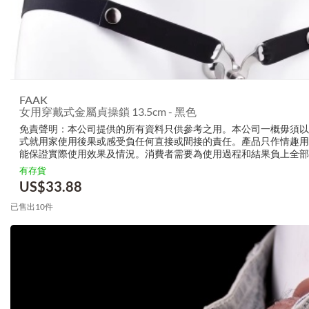
FAAK
女用穿戴式金屬貞操鎖 13.5cm - 黑色
免責聲明：本公司提供的所有資料只供參考之用。本公司一概毋須以
式就用家使用後果或感受負任何直接或間接的責任。產品只作情趣用
能保證實際使用效果及情況。消費者需要為使用過程和結果負上全部
生產商無需要以任何方式為任何直接或間接的失誤負責，包括但不限
有存貨
的損毀，受傷或者任何傷害
US$
33.88
已售出10件