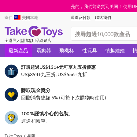
是的，我們能送貨到美國！ 使用DHL需
寄往
美國
本地
運送及付款
聯絡我們
(search)
全港最大型情趣用品連鎖店
最新產品
震動器
飛機杯
性玩具
情趣娃娃
訂購超過
US$131
+元可享九五折優惠
US$394
+九三折,
US$656
+九折
賺取現金獎分
回贈消費總額 5% (可於下次購物時使用)
100％謹慎小心的包裝、
運送和帳單。
Take Toys
品牌