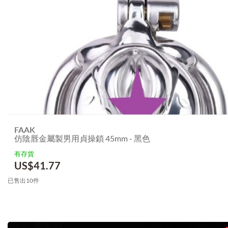
FAAK
仿陰唇金屬製男用貞操鎖 45mm - 黑色
有存貨
US$
41.77
已售出10件