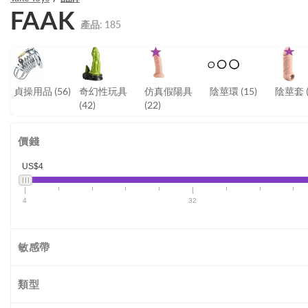
FAAK
產品:
185
貞操用品
(56)
奇幻性玩具
仿真假陽具
陰莖環
(15)
陰莖套
(42)
(22)
價錢
US$4
4
32
敏感帶
類型