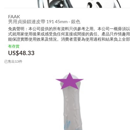
FAAK
男用貞操鎖連皮帶 191 45mm - 銀色
免責聲明：本公司提供的所有資料只供參考之用。本公司一概毋須以
式就用家使用後果或感受負任何直接或間接的責任。產品只作情趣用
能保證實際使用效果及情況。消費者需要為使用過程和結果負上全部
生產商無需要以任何方式為任何直接或間接的失誤負責，包括但不限
有存貨
的損毀，受傷或者任何傷害。
US$
48.33
已售出13件