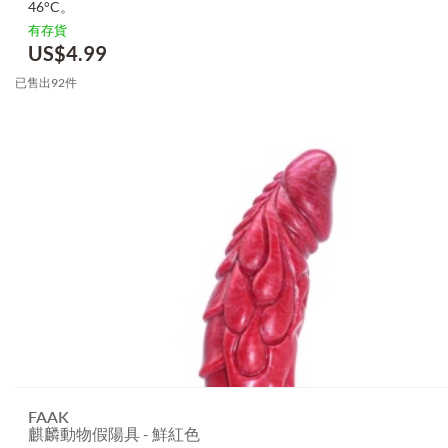
46°C。
有存貨
US$
4.99
已售出92件
FAAK
麒麟動物假陽具 - 鮮紅色