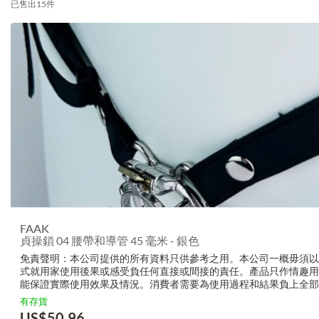
已售出15件
FAAK
貞操鎖 04 腰帶和導管 45 毫米 - 銀色
免責聲明：本公司提供的所有資料只供參考之用。本公司一概毋須以
式就用家使用後果或感受負任何直接或間接的責任。產品只作情趣用
能保證實際使用效果及情況。消費者需要為使用過程和結果負上全部
生產商無需要以任何方式為任何直接或間接的失誤負責，包括但不限
有存貨
的損毀，受傷或者任何傷害。
US$
50.96