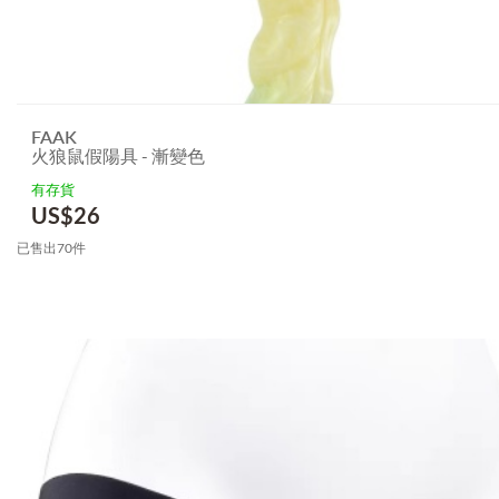
FAAK
火狼鼠假陽具 - 漸變色
有存貨
US$
26
已售出70件