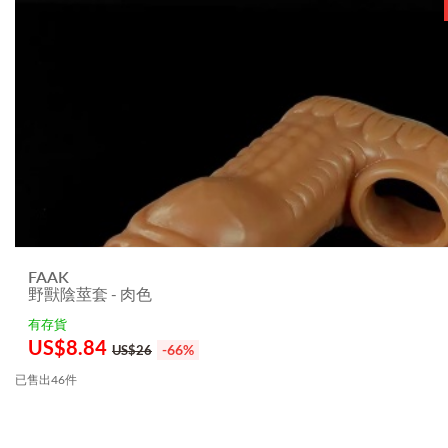
FAAK
野獸陰莖套 - 肉色
有存貨
US$
8.84
-66%
US$26
已售出46件