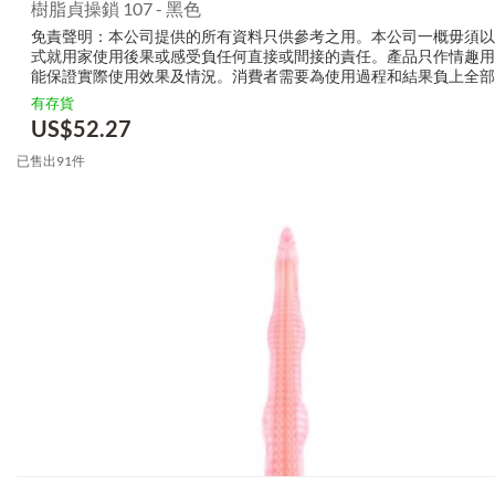
樹脂貞操鎖 107 - 黑色
免責聲明：本公司提供的所有資料只供參考之用。本公司一概毋須以
式就用家使用後果或感受負任何直接或間接的責任。產品只作情趣用
能保證實際使用效果及情況。消費者需要為使用過程和結果負上全部
生產商無需要以任何方式為任何直接或間接的失誤負責，包括但不限
有存貨
的損毀，受傷或者任何傷害。
US$
52.27
已售出91件