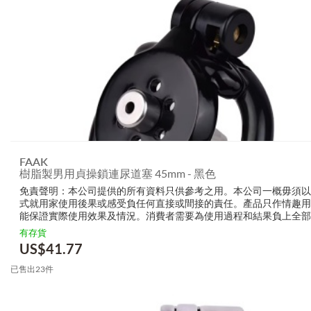
FAAK
樹脂製男用貞操鎖連尿道塞 45mm - 黑色
免責聲明：本公司提供的所有資料只供參考之用。本公司一概毋須以
式就用家使用後果或感受負任何直接或間接的責任。產品只作情趣用
能保證實際使用效果及情況。消費者需要為使用過程和結果負上全部
生產商無需要以任何方式為任何直接或間接的失誤負責，包括但不限
有存貨
的損毀，受傷或者任何傷害。
US$
41.77
已售出23件