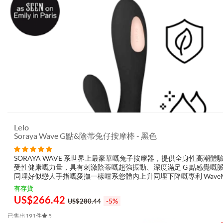
Lelo
Soraya Wave G點&陰蒂兔仔按摩棒 - 黑色
SORAYA WAVE 系世界上最豪華嘅兔子按摩器，提供全身性高潮體驗
受性健康嘅力量，具有刺激陰蒂嘅超強振動、深度滿足 G 點感覺嘅
同埋好似戀人手指嘅愛撫一樣咁系您體內上升同埋下降嘅專利 WaveMo
技術，SORAYA WAVE 是一種三重威脅，讓浪潮嘅高潮一次又一次咁..
有存貨
US$
266.42
-5%
US$280.44
已售出191件
5