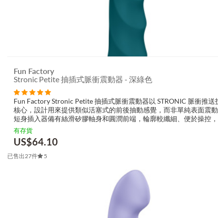
Fun Factory
Stronic Petite 抽插式脈衝震動器 - 深綠色
Fun Factory Stronic Petite 抽插式脈衝震動器以 STRONIC 脈衝
核心，設計用來提供類似活塞式的前後抽動感覺，而非單純表面震動
短身插入器備有絲滑矽膠軸身和圓潤前端，輪廓較纖細、便於操控，
焦的內部刺激以流動與節奏感呈現。光滑的亮面手柄內嵌直覺式按鍵，方
有存貨
US$
64.10
已售出27件
5