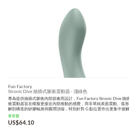
Fun Factory
Stronic Dive 抽插式脈衝震動器 - 淺綠色
專為提供抽插式脈衝內部節奏而設計，Fun Factory Stronic Dive 
衝震動器旨在模擬更接近內部推動的感覺，而非單純表面震動。弧形
解剖構造的矽膠軸身與圓潤頂端，特別針對 G 點位置作出更集中接
STRONIC 抽插機制能產生流暢、節奏感強的前後推動，結合震動功能帶
有存貨
US$
64.10