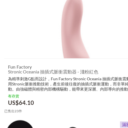
Fun Factory
Stronic Oceania 抽插式脈衝震動器 - 淺粉紅色
為精準刺激G點而設計，Fun Factory Stronic Oceania 抽插式脈衝
用Stronic脈衝推動技術，產生前後往復的抽插式脈衝運動，而非單
動。由強磁體與精密內部機構驅動，能帶來更深層、內部導向的推動
有機會提供接近伴侶般的內部節奏感。上軸以絲絨般的醫療級矽膠包
有存貨
合...
US$
64.10
已售出23件