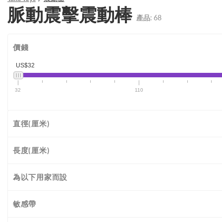
脈動震擊震動棒
產品:
68
價錢
US$32
32
110
直徑(厘米)
長度(厘米)
為以下用家而設
敏感帶