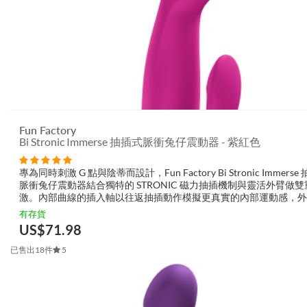
Fun Factory
Bi Stronic Immerse 抽插式脈衝兔仔震動器 - 紫紅色
專為同時刺激 G 點與陰蒂而設計，Fun Factory Bi Stronic Immerse
脈衝兔仔震動器結合獨特的 STRONIC 磁力抽插機制與靈活外臂做雙
激。內部曲線的插入軸以往返抽插動作模擬更真實的內部運動感，外
臂則集中接觸陰蒂，整體帶來沉浸式、流動感的體驗。表面以...
有存貨
US$
71.98
已售出18件
5