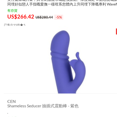
同埋好似戀人手指嘅愛撫一樣咁系您體內上升同埋下降嘅專利 WaveMo
技術，SORAYA WAVE 是一種三重威脅，讓浪潮嘅高潮一次又一次咁..
有存貨
US$
266.42
-5%
US$280.44
已售出55件
5
CEN
Shameless Seducer 抽插式震動棒 - 紫色
.