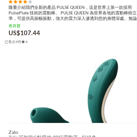
隆重介紹我們全新的產品 PULSE QUEEN，這是世界上第一款採用
PulsePlate 技術的震動棒。 PULSE QUEEN 為世界各地的震動棒
準，可提供高振幅振動，強大的震力深入滲透到您的身體深處。無論
手還是經驗豐富的老手，PULSE QUEEN 都會讓您進入一個您從未到達過
有存貨
US$
107.44
已售出9件
4
Zalo