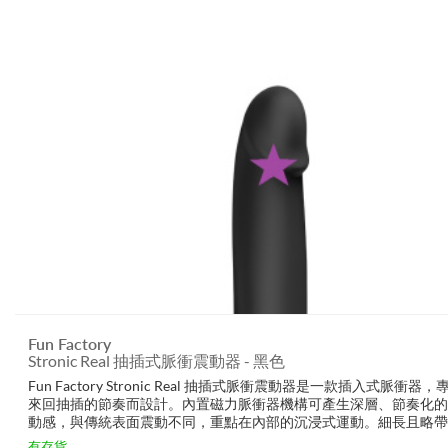
Fun Factory
Stronic Real 抽插式脈衝震動器 - 黑色
Fun Factory Stronic Real 抽插式脈衝震動器是一款插入式脈衝器
來回抽插的節奏而設計。內置磁力脈衝器機構可產生深層、節奏化的
動感，與傳統表面震動不同，重點在內部的沉浸式運動。細長且略帶
廓與微小脊紋的真實形狀，配合絲滑醫療級矽膠接觸面，讓接觸感覺
有存貨