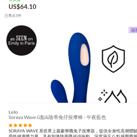
然；穩定...
US$
64.10
已售出5件
Lelo
Soraya Wave G點&陰蒂兔仔按摩棒 - 午夜藍色
SORAYA WAVE 系世界上最豪華嘅兔子按摩器，提供全身性高潮體驗
受性健康嘅力量，具有刺激陰蒂嘅超強振動、深度滿足 G 點感覺嘅