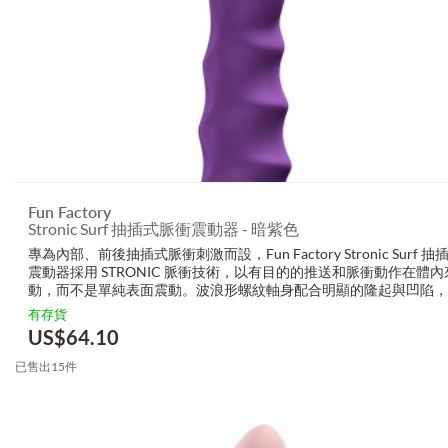
Fun Factory
Stronic Surf 抽插式脈衝震動器 - 暗紫色
專為內部、前後抽插式脈衝刺激而設，Fun Factory Stronic Surf 
震動器採用 STRONIC 脈衝技術，以有目的的推送和脈衝動作在體
動，而不是單純表面震動。波浪形螺紋軸身配合明顯的隆起與凹陷，
潤的插入頭與略為喇叭口的底部，令每一次推入都有層次感與安定感
有存貨
備...
US$
64.10
已售出15件