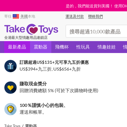
是的，我們能送貨到美國！ 使用DHL需
寄往
美國
本地
運送及付款
聯絡我們
(search)
全港最大型情趣用品連鎖店
最新產品
震動器
飛機杯
性玩具
情趣娃娃
訂購超過
US$131
+元可享九五折優惠
US$394
+九三折,
US$656
+九折
賺取現金獎分
回贈消費總額 5% (可於下次購物時使用)
100％謹慎小心的包裝、
運送和帳單。
Take Toys
震動器