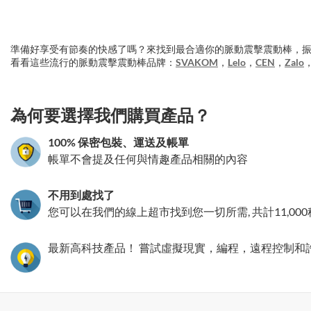
準備好享受有節奏的快感了嗎？來找到最合適你的脈動震擊震動棒，振
看看這些流行的脈動震擊震動棒品牌：
SVAKOM
，
Lelo
，
CEN
，
Zalo
3.151786369019
為何要選擇我們購買產品？
100% 保密包裝、運送及帳單
帳單不會提及任何與情趣產品相關的內容
不用到處找了
您可以在我們的線上超市找到您一切所需, 共計11,00
最新高科技產品！ 嘗試虛擬現實，編程，遠程控制和