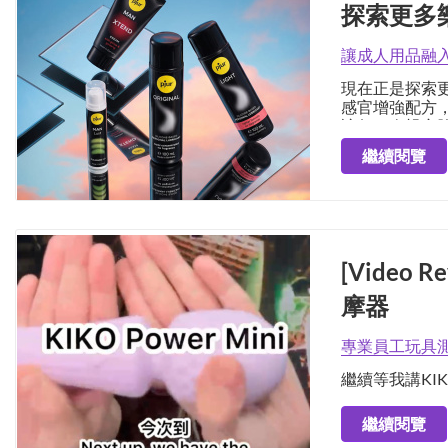
探索更多樂
讓成人用品融
現在正是探索更
感官增強配方
讓每一次親密
繼續閱覽
[Video R
摩器
專業員工玩具測
繼續等我講KIK
繼續閱覽