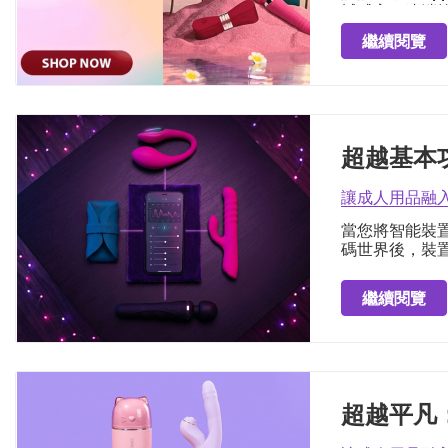
撼感官、遠端
繼續閱覽
超越基本功
讓成人用品融
當您將智能裝置
碼世界後，裝
繼續閱覽
超越平凡：