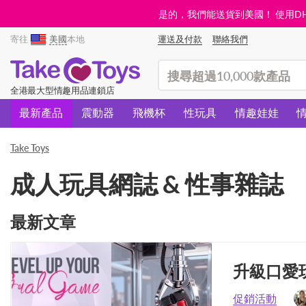
是的，我們能送貨到美國！ 使用DHL需
寄往
美國
本地
運送及付款
聯絡我們
(search)
全港最大型情趣用品連鎖店
最新產品
震動器
飛機杯
性玩具
情趣娃娃
Take Toys
成人玩具網誌 & 性事雜誌
最新文章
升級口愛
促銷活動