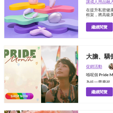
讓成人用品融
在提升私密健康
框架，將高級
驗。
繼續閱覽
大膽、驕
促銷活動
喺呢個
Pride 
為咗一齊慶祝
獨家優惠 。
繼續閱覽