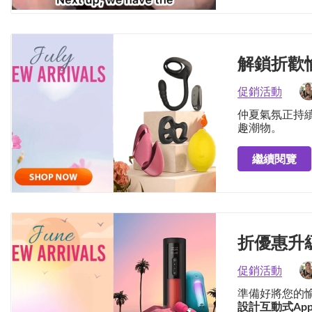
解鎖折歡
促銷活動
仲夏氣氛正持
趣潮物。
繼續閱覽
折優惠升
促銷活動
準備好將您的
設計
互動式Ap