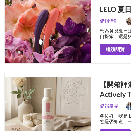
LELO 
促銷活動
想為炎炎夏日
自探索，還是
繼續閱覽
【開箱評測
Activel
促銷產品
各位好，我是 
您是否知道，一般常規
Actively