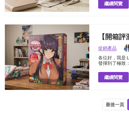
孕的環境而研
繼續閱覽
母旅程的方法
【開箱評測
促銷產品
各位好，我是 
發揮到了極致
來自 Toysh
如果您正在好
的設計圍繞著
全符合您的個
繼續閱覽
以置信的高超
最後一頁