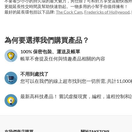
不要看少小小的持久環的最大魅力，男仕除了可和對方享受震動快感
更能延長性交時間及幫助快速勃起。一物多用的小幫手你值得擁有！
最好的延長環包括以下品牌:
The Cock Cam
,
Fredericks of Hollywood
,
3.151786356934
為何要選擇我們購買產品？
100% 保密包裝、運送及帳單
帳單不會提及任何與情趣產品相關的內容
不用到處找了
您可以在我們的線上超市找到您一切所需, 共計11,00
最新高科技產品！ 嘗試虛擬現實，編程，遠程控制和
在我們商店購買
關於TAKETOYS