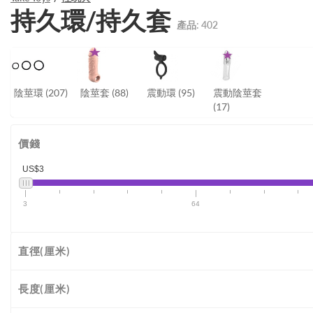
持久環/持久套
產品:
402
陰莖環
(207)
陰莖套
(88)
震動環
(95)
震動陰莖套
(17)
價錢
US$3
3
64
直徑(厘米)
長度(厘米)