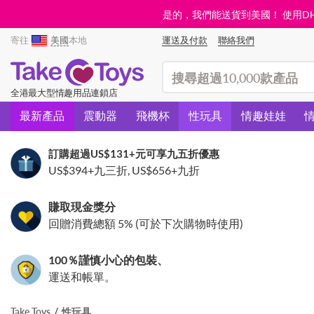
是的，我們能送貨到美國！ 使用DHL需
寄往
美國
本地
運送及付款
聯絡我們
(search)
全港最大型情趣用品連鎖店
最新產品
震動器
飛機杯
性玩具
情趣娃娃
訂購超過
US$131
+元可享九五折優惠
US$394
+九三折,
US$656
+九折
賺取現金獎分
回贈消費總額 5% (可於下次購物時使用)
100％謹慎小心的包裝、
運送和帳單。
Take Toys
性玩具