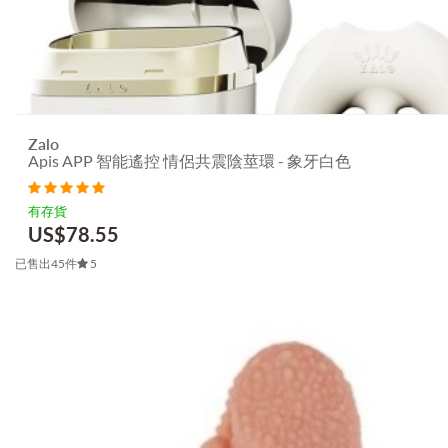
Zalo
Apis APP 智能遙控 情侶共震陰莖環 - 象牙白色
有存貨
US$
78.55
已售出45件
5