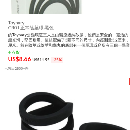
Toynary
CR01 正常陰莖環 黑色
的Toynary公雞環這三人是由醫療級純矽膠，他們是安全的，靈活的
般光滑，堅固耐用。這組配備了3圈不同的尺寸，內徑測量3.2厘米，4
厘米。戴在陰莖或陰莖和睾丸的底部有一個單環或穿所有三個一畢業
有助於性能力。軟和普通版，可為您自己的喜好和選擇。 ? - 集3環 - 
有存貨
同尺寸...
US$
8.66
-25%
US$11.55
已售出2800+件