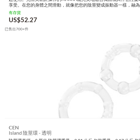
享受。在您的身體之間滑動，就像把您的陰莖變成振動器一樣，融為
它也是個了不起的口交玩具，環繞著陰莖的底部，便可帶來深喉的感
有存貨
要忘記獨奏！...
US$
52.27
已售出700+件
CEN
Island 陰莖環 - 透明