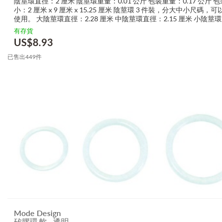
陰莖環直徑：2 厘米 陰莖環重量：0.01 公斤 包裝重量：0.17 公斤 
小：2 厘米 x 9 厘米 x 15.25 厘米 陰莖環 3 件裝，分大中小尺碼，
使用。 大陰莖環直徑：2.28 厘米 中陰莖環直徑：2.15 厘米 小陰莖
1.9 厘米...
有存貨
US$
8.93
已售出449件
Mode Design
矽膠環 軟 - 透明