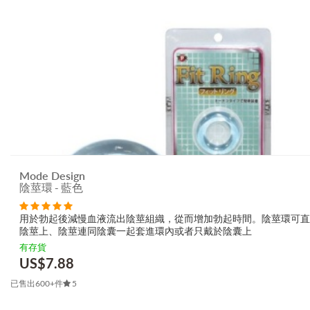
Mode Design
陰莖環 - 藍色
用於勃起後減慢血液流出陰莖組織，從而增加勃起時間。陰莖環可直
陰莖上、陰莖連同陰囊一起套進環內或者只戴於陰囊上
有存貨
US$
7.88
已售出600+件
5