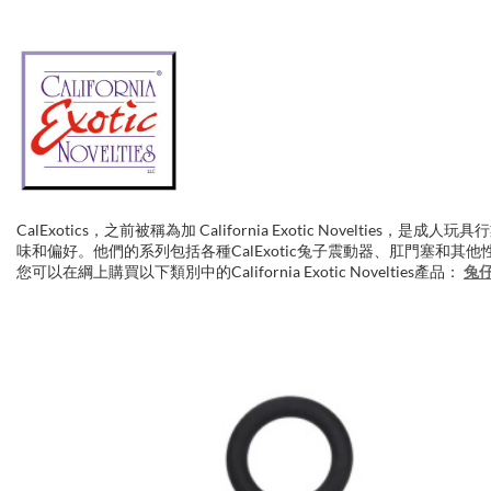
CalExotics，之前被稱為加 California Exotic Nove
味和偏好。他們的系列包括各種CalExotic兔子震動器、肛門塞和
您可以在綱上購買以下類別中的California Exotic Novelties產品：
兔