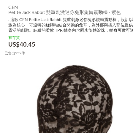
CEN
Petite Jack Rabbit 雙重刺激迷你兔形旋轉震動棒 - 紫色
. 這款 CEN Petite Jack Rabbit 雙重刺激迷你兔形旋轉震動棒，設
激為核心：可逆轉的旋轉軸結合閃動的兔耳，為外部與插入部位提供
靈活的刺激。細緻的柔軟 TPR 軸身內含同步旋轉滾珠，軸身可做可
旋轉，而兔耳則以閃動動作獨立刺激表面敏感區，...
有存貨
US$
40.45
已售出252件