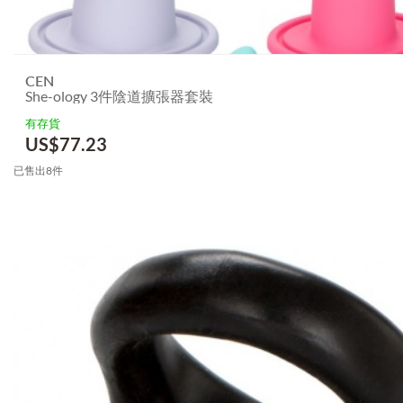
CEN
She-ology 3件陰道擴張器套裝
有存貨
US$
77.23
已售出8件