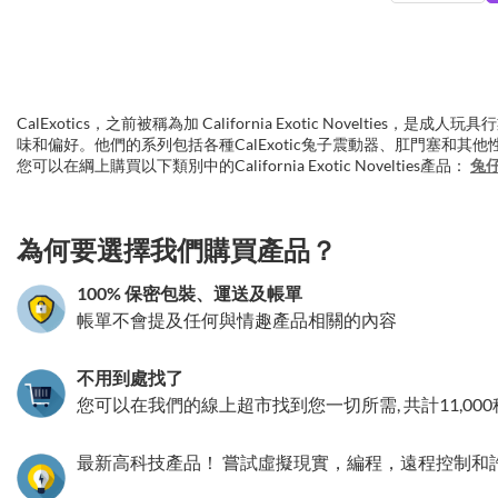
CalExotics，之前被稱為加 California Exotic Nove
味和偏好。他們的系列包括各種CalExotic兔子震動器、肛門塞和
您可以在綱上購買以下類別中的California Exotic Novelties產品：
兔
3.151786212315
為何要選擇我們購買產品？
100% 保密包裝、運送及帳單
帳單不會提及任何與情趣產品相關的內容
不用到處找了
您可以在我們的線上超市找到您一切所需, 共計11,00
最新高科技產品！ 嘗試虛擬現實，編程，遠程控制和