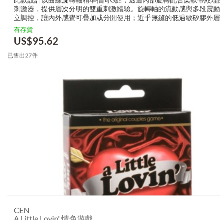
刺激器，提供層次分明的雙重刺激體驗。旋轉軸的流動感與多段震動
立調控，讓內外感覺可疊加或分開使用；近乎無縫的低過敏矽膠外層
滑，機身細緻而不笨重，適合獨自探索或與伴侶共享時靈活變換節奏
有存貨
度。 為什麼大家都愛它 CEN ...
US$
95.62
已售出27件
CEN
A Little Lovin' 情色遊戲