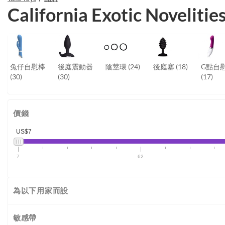
California Exotic Novelitie
兔仔自慰棒
後庭震動器
陰莖環
(24)
後庭塞
(18)
G點自
(30)
(30)
(17)
價錢
US$7
7
62
為以下用家而設
敏感帶