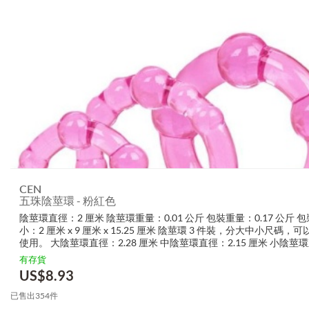
CEN
五珠陰莖環 - 粉紅色
陰莖環直徑：2 厘米 陰莖環重量：0.01 公斤 包裝重量：0.17 公斤 
小：2 厘米 x 9 厘米 x 15.25 厘米 陰莖環 3 件裝，分大中小尺碼，
使用。 大陰莖環直徑：2.28 厘米 中陰莖環直徑：2.15 厘米 小陰莖
1.9 厘米...
有存貨
US$
8.93
已售出354件