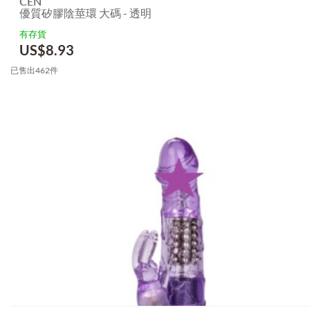
CEN
優質矽膠陰莖環 大碼 - 透明
有存貨
US$
8.93
已售出462件