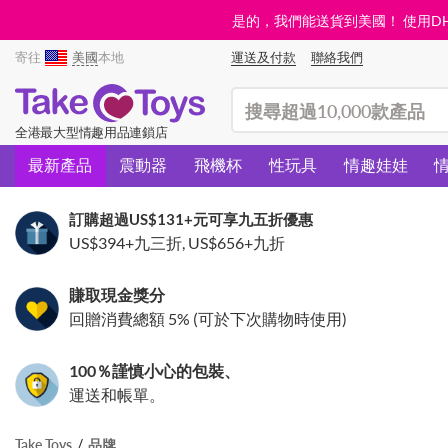
是的，我們能送貨到美國！ 使用DHL需
寄往
美國
本地
運送及付款
聯絡我們
(search)
全港最大型情趣用品連鎖店
最新產品
震動器
飛機杯
性玩具
情趣娃娃
訂購超過
US$131
+元可享九五折優惠
US$394
+九三折,
US$656
+九折
賺取現金獎分
回贈消費總額 5% (可於下次購物時使用)
100％謹慎小心的包裝、
運送和帳單。
Take Toys
品牌