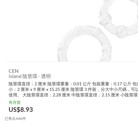
CEN
Island 陰莖環 - 透明
陰莖環直徑：2 厘米 陰莖環重量：0.01 公斤 包裝重量：0.17 公斤 
小：2 厘米 x 9 厘米 x 15.25 厘米 陰莖環 3 件裝，分大中小尺碼，
使用。 大陰莖環直徑：2.28 厘米 中陰莖環直徑：2.15 厘米 小陰莖
1.9 厘米...
有存貨
US$
8.93
已售出446件