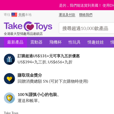
是的，我們能送貨到美國！ 使用DHL需
寄往
美國
本地
運送及付款
聯絡我們
(search)
全港最大型情趣用品連鎖店
最新產品
震動器
飛機杯
性玩具
情趣娃娃
訂購超過
US$131
+元可享九五折優惠
US$394
+九三折,
US$656
+九折
賺取現金獎分
回贈消費總額 5% (可於下次購物時使用)
100％謹慎小心的包裝、
運送和帳單。
Take Toys