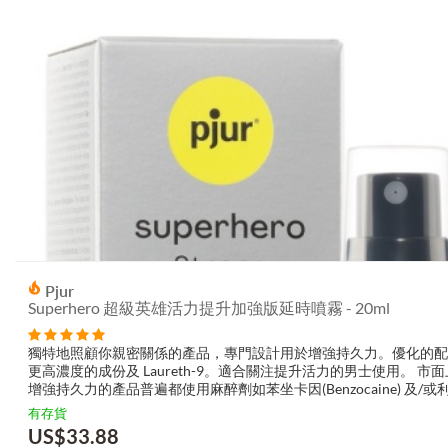
Pjur
Superhero 超級英雄活力提升加強版延時噴霧 - 20ml
獨特地照顧你親密關係的產品，專門設計用於增強持久力。優化的配
更高濃度的成份及 Laureth-9。適合關注提升活力的男士使用。 市
增強持久力的產品普遍都使用麻醉劑如苯坐卡因(Benzocaine) 及/或
因(Lidocaine)等成份。但 pjur® superhero S...
有存貨
US$
33.88