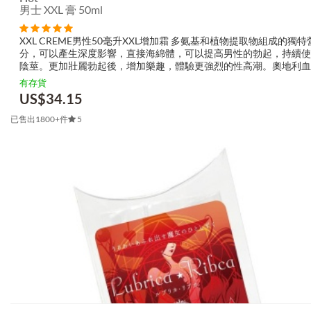
男士 XXL 膏 50ml
XXL CREME男性50毫升XXL增加霜 多氨基和植物提取物組成的獨
分，可以產生深度影響，直接海綿體，可以提高男性的勃起，持續使
陰莖。更加壯麗勃起後，增加樂趣，體驗更強烈的性高潮。奧地利血
分：水（水），異硬脂酸鯨蠟硬脂醇酯，鯨蠟硬脂醇，棕櫚酸鯨蠟酯
有存貨
油，聚二甲基矽氧烷...
US$
34.15
已售出1800+件
5