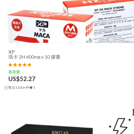
XP
瑪卡 2H 600mg x 10 膠囊
有存貨
US$
52.27
已售出1100+件
5