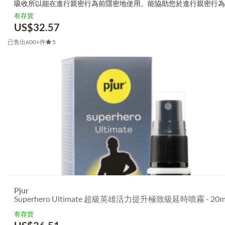
吸收所以能在進行親密行為前隱密地使用。能協助您於進行親密行為
足夠力量及慾望。 客人喜愛本產品的理由： 自然地提升性方面的力量：
有存貨
US$
32.57
已售出600+件
5
Pjur
Superhero Ultimate 超級英雄活力提升極致級延時噴霧 - 20m
有存貨