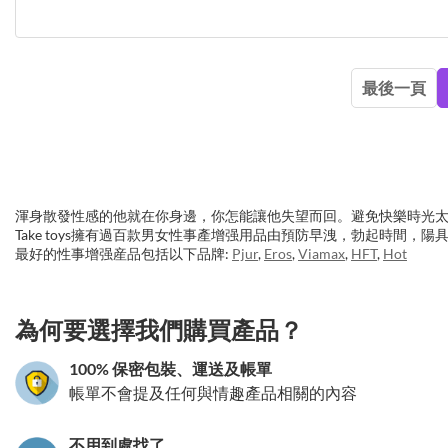
最後一頁
渾身散發性感的他就在你身邊，你怎能讓他失望而回。避免快樂時光
Take toys擁有過百款男女性事產增强用品由預防早洩，勃起時間
最好的性事增强産品包括以下品牌:
Pjur
,
Eros
,
Viamax
,
HFT
,
Hot
3.151786151434
為何要選擇我們購買產品？
100% 保密包裝、運送及帳單
帳單不會提及任何與情趣產品相關的內容
不用到處找了