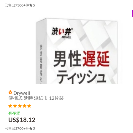
已售出7300+件
5
Drywell
便攜式 延時 濕紙巾 12片裝
有存貨
US$
18.12
已售出3700+件
5