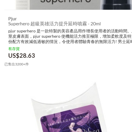
Pjur
Superhero 超級英雄活力提升延時噴霧 - 20ml
pjur superhero 是一款特製的美容產品用作增長使用者的活動時間
莖皮膚表面，pjur superhero 使機能活力推至極限，增加柔軟度及
份配方有效減低過敏的情況，令使用者體驗青春的無限活力! 男士延
減少皮膚的過敏性 不含利多卡因和苯佐卡因 成...
有存貨
US$
28.63
已售出3200+件