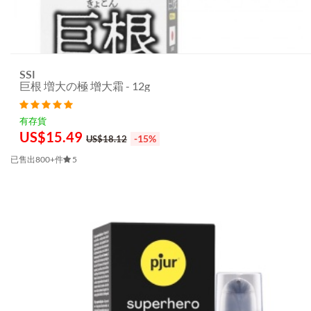
SSI
巨根 増大の極 增大霜 - 12g
有存貨
US$
15.49
-15%
US$18.12
已售出800+件
5