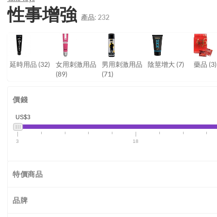
性事增強
產品:
232
延時用品
(32)
女用刺激用品
男用刺激用品
陰莖增大
(7)
藥品
(3)
(89)
(71)
價錢
US$3
3
18
特價商品
品牌