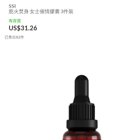
SSI
慾火焚身 女士催情膠囊 3件裝
有存貨
US$
31.26
已售出82件