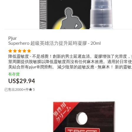
Pjur
Superhero 超級英雄活力提升延時凝膠 - 20ml
降低靈敏度 - 不是感覺！創新的男士延遲血清。凝膠增強了光滑度，
莖周圍提供脫敏膜以降低靈敏度而沒有任何麻木效應。適用於日常使
美結合所有pjur®潤滑劑。 減少陰莖的超敏反應 - 無麻木！ 新的靈
低，看不見的膜 男士濃縮延遲血清 成分：環戊矽氧烷，聚二甲基...
有存貨
US$
29.94
已售出2000+件
5