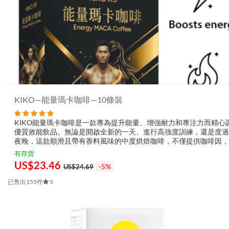
KIKO—能量瑪卡咖啡—10條裝
KIKO能量瑪卡咖啡是一款專為提升能量、增強耐力和專注力而精心
優質效能飲品。無論是開啟全新的一天、進行高強度訓練，還是度過
夜晚，這款順滑且帶有香料風味的中度烘焙咖啡，不僅提供咖啡因，
給您持久而純淨的能量提升，成為您迎接每個時刻的動力源泉。 Taket
有存貨
資深員工對...
US$
23.46
-5%
US$24.69
已售出155件
5