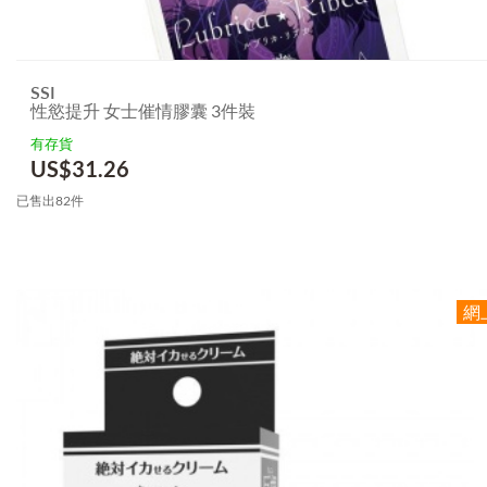
SSI
性慾提升 女士催情膠囊 3件裝
有存貨
US$
31.26
已售出82件