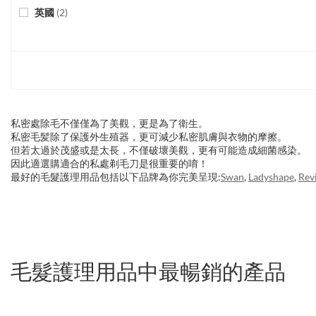
英國
(
2
)
私密處除毛不僅僅為了美觀，更是為了衛生。
私密毛髪除了保護外生殖器，更可減少私密肌膚與衣物的摩擦。
但若太過於茂盛或是太長，不僅破壞美觀，更有可能造成細菌感染。
因此適選購適合的私處剃毛刀是很重要的唷！
最好的毛髮護理用品包括以下品牌為你完美呈現:
Swan
,
Ladyshape
,
Revi
毛髮護理用品中最暢銷的產品