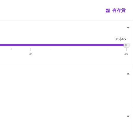
有存貨
US$45+
35
45