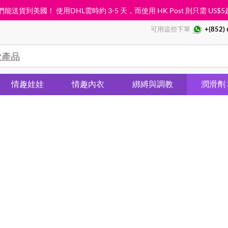
能送貨到美國！ 使用DHL需時約 3-5 天，而使用 HK Post 則只需
US$5
可用這些下單
+(852)
情趣娃娃
情趣內衣
綁縛與調教
潤滑劑