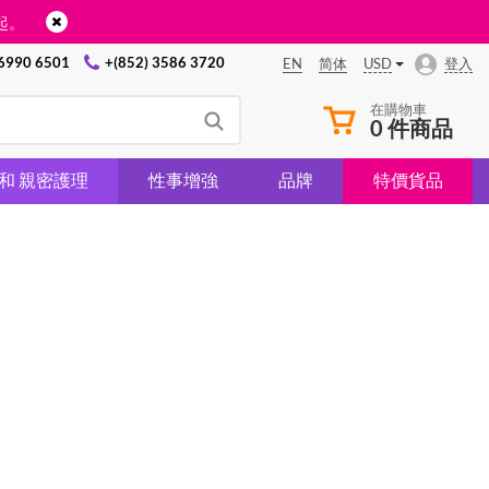
起。
 6990 6501
+(852) 3586 3720
USD
登入
EN
简体
在購物車
0 件商品
 和 親密護理
性事增強
品牌
特價貨品