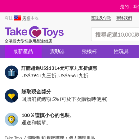
是的，我們
寄往
美國
本地
運送及付款
聯絡我們
(search)
全港最大型情趣用品連鎖店
最新產品
震動器
飛機杯
性玩具
訂購超過
US$131
+元可享九五折優惠
US$394
+九三折,
US$656
+九折
賺取現金獎分
回贈消費總額 5% (可於下次購物時使用)
100％謹慎小心的包裝、
運送和帳單。
Take Toys
潤滑劑 和 親密護理
個人護理用品