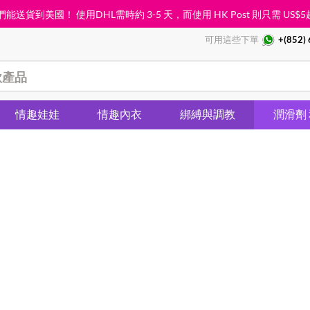
能送貨到美國！ 使用DHL需時約 3-5 天，而使用 HK Post 則只需
US$5
可用這些下單
+(852)
情趣娃娃
情趣內衣
綁縛與調教
潤滑劑