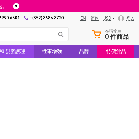
起。
 6990 6501
+(852) 3586 3720
USD
登入
EN
简体
在購物車
0 件商品
 和 親密護理
性事增強
品牌
特價貨品