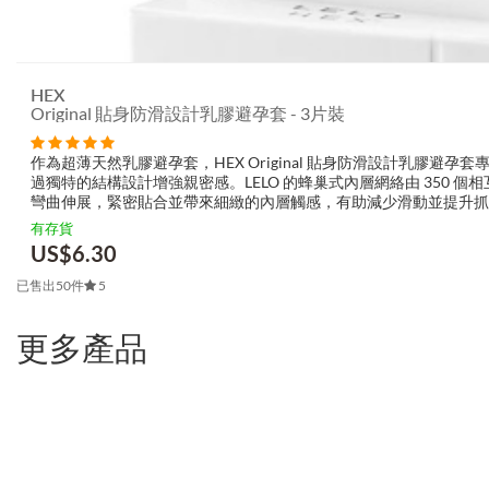
HEX
Original 貼身防滑設計乳膠避孕套 - 3片裝
作為超薄天然乳膠避孕套，HEX Original 貼身防滑設計乳膠避孕
過獨特的結構設計增強親密感。LELO 的蜂巢式內層網絡由 350 個
彎曲伸展，緊密貼合並帶來細緻的內層觸感，有助減少滑動並提升抓
滑...
有存貨
US$
6.30
已售出50件
5
更多產品