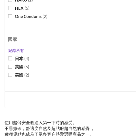
HEX
(
5
)
One Condoms
(
2
)
Tenga
(
1
)
Trojan
(
3
)
國家
紀錄所有
日本
(
4
)
英國
(
6
)
美國
(
2
)
使用超薄安全套進入第一下時的感受。
不昜撒破，舒適度自然及超貼服超自然的感覺 ，
種種優點也成為了眾多客户熱愛選購商品之一。