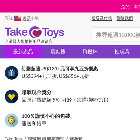
是的，我們
寄往
美國
本地
運送及付款
聯絡我們
(search)
全港最大型情趣用品連鎖店
最新產品
震動器
飛機杯
性玩具
訂購超過
US$131
+元可享九五折優惠
US$394
+九三折,
US$656
+九折
賺取現金獎分
回贈消費總額 5% (可於下次購物時使用)
100％謹慎小心的包裝、
運送和帳單。
Take Toys
潤滑劑 和 親密護理
避孕套