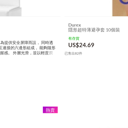
Durex
隱形超特薄避孕套 10個裝
有存貨
套專為提供安全屏障而設， 同時透
US$
24.69
相互連接的六邊形組成， 能夠隨形
握感。 外層光滑，並以輕度潤
已售出82件