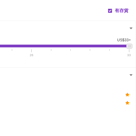
有存貨
US$33+
26
33