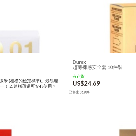
Durex
超薄裸感安全套 10件裝
有存貨
 18 微米 (相模的檢定標準)。最易理
US$
24.69
！ 2. 這樣薄還可安心使用？
已售出319件