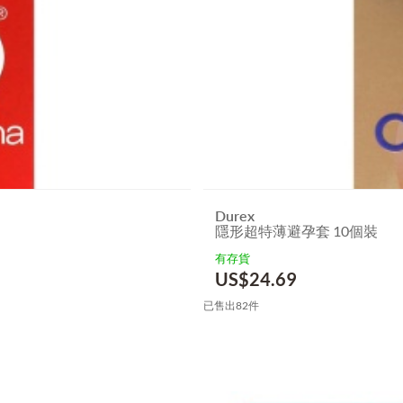
Durex
隱形超特薄避孕套 10個裝
有存貨
US$
24.69
已售出82件