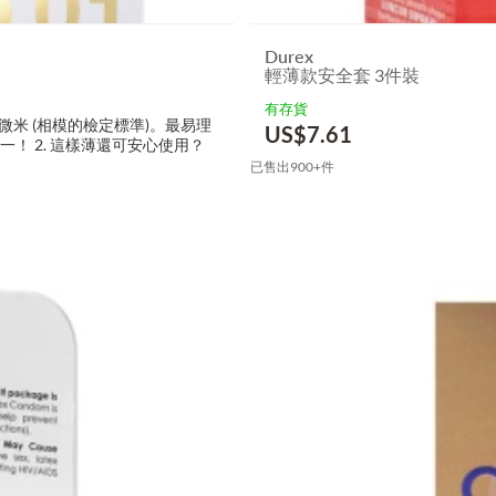
Durex
輕薄款安全套 3件裝
有存貨
 18 微米 (相模的檢定標準)。最易理
US$
7.61
！ 2. 這樣薄還可安心使用？
已售出900+件