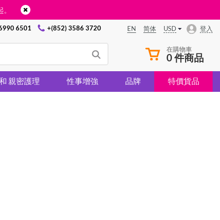
起。
 6990 6501
+(852) 3586 3720
USD
登入
EN
简体
在購物車
0 件商品
 和 親密護理
性事增強
品牌
特價貨品