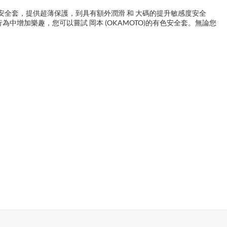
1安全套，提供超薄保護，到具有額外潤滑 和 大碼的提升敏感度安全
行為中增加樂趣，您可以嘗試 岡本 (OKAMOTO)的有色安全套。無論您