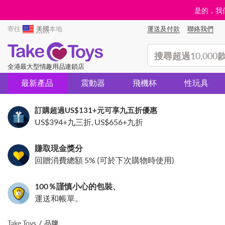
是的，我們
寄往
美國
本地
運送及付款
聯絡我們
(search)
全港最大型情趣用品連鎖店
最新產品
震動器
飛機杯
性玩具
訂購超過
US$131
+元可享九五折優惠
US$394
+九三折,
US$656
+九折
賺取現金獎分
回贈消費總額 5% (可於下次購物時使用)
100％謹慎小心的包裝、
運送和帳單。
Take Toys
品牌