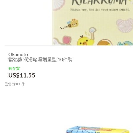
Okamoto
鬆弛熊 潤滑啫喱增量型 10件裝
有存貨
US$
11.55
已售出100件