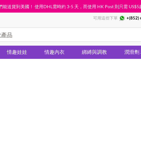
能送貨到美國！ 使用DHL需時約 3-5 天，而使用 HK Post 則只需
US$5
可用這些下單
+(852)
情趣娃娃
情趣內衣
綁縛與調教
潤滑劑