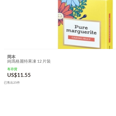
岡本
純瑪格麗特果凍 12 片裝
有存貨
US$
11.55
已售出25件