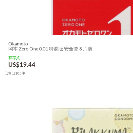
Okamoto
岡本 Zero One 0.01 特潤版 安全套 8 片裝
有存貨
US$
19.44
已售出105件