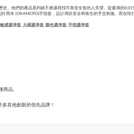
00年歷史。他們的產品系列絕不會讓尋找可靠安全套的人失望。從最薄的0.0
找到 岡本 (OKAMOTO)手指套，設計用於安全和衛生的手交刺激。而在性
敏感避孕套
,
大碼避孕套
,
顏色避孕套
,
手指避孕套
0種商品。
許多其他創新的領先品牌！