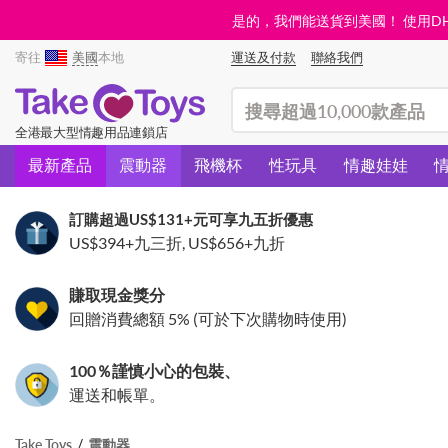
是的，我們能送貨到美國！ 使用DHL需
寄往
美國
本地
運送及付款
聯絡我們
(search)
全港最大型情趣用品連鎖店
最新產品
震動器
飛機杯
性玩具
情趣娃娃
訂購超過
US$131
+元可享九五折優惠
US$394
+九三折,
US$656
+九折
賺取現金獎分
回贈消費總額 5% (可於下次購物時使用)
100％謹慎小心的包裝、
運送和帳單。
Take Toys
震動器