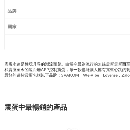
品牌
國家
震蛋永遠是性玩具界的潮流寵兒。由當今最為流行的無線震蛋震蛋而
和賣座至今的遠距離APP控制震蛋，每一款也能讓人擁有亢奮心跳的
最好的遙控震蛋包括以下品牌：
SVAKOM
，
We-Vibe
，
Lovense
，
Zalo
震蛋中最暢銷的產品