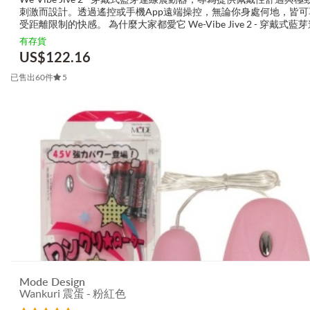
刺激而設計。透過遙控或手機App遠端操控，無論你身處何地，皆可
受距離限制的快感。 為什麼大家都愛它 We-Vibe Jive 2 - 穿戴式藍
動器？ 雙重刺激：同時針對G點與陰蒂 ...
有存貨
US$
122.16
已售出60件
5
Mode Design
Wankuri 震蛋 - 粉紅色