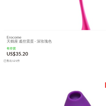
Erocome
天鶴座 遙控震蛋 - 深玫瑰色
有存貨
US$
35.20
已售出121件