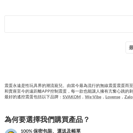
震蛋永遠是性玩具界的潮流寵兒。由當今最為流行的無線震蛋震蛋而
和賣座至今的遠距離APP控制震蛋，每一款也能讓人擁有亢奮心跳的
最好的遙控震蛋包括以下品牌：
SVAKOM
，
We-Vibe
，
Lovense
，
Zalo
3.151786142743
為何要選擇我們購買產品？
100% 保密包裝、運送及帳單