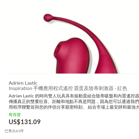
Adrien Lastic
Inspiration 手機應用程式遙控 震蛋及陰蒂刺激器 - 紅色
Adrien Lastic 的時尚雙人玩具具有振動蛋組合陰蒂吸盤和內置遙控
傳播真正的雙重狂喜。距離和地點不再是問題，因為您可以通過我們
用程序聯繫並與您的伴侶分享親密時刻。 結合市場上最安靜和最強
力之一，加上柔軟、符合人體工程學且易於插入的振動蛋，靈感將釋
有存貨
性高潮。它的獨...
US$
131.09
已售出61件