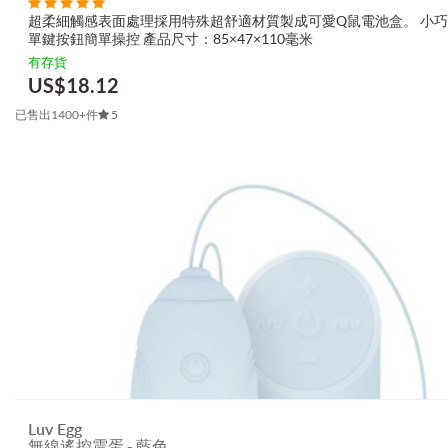
超柔細觸感表面處理採用特殊超舒適材質製成可愛Q鼠電池盒。 小巧
單鍵按鈕簡單操控 產品尺寸：85×47×110毫米
有存貨
US$
18.12
已售出1400+件
5
Luv Egg
無線遙控震蛋 - 藍色