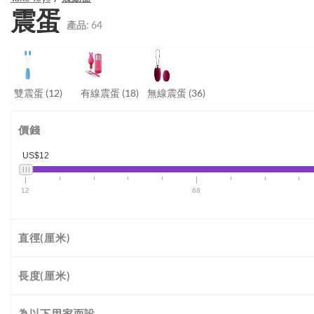
震蛋
產品:
64
雙震蛋
(12)
有線震蛋
(18)
無線震蛋
(36)
價錢
US$12
12
68
直徑(厘米)
長度(厘米)
為以下用家而設