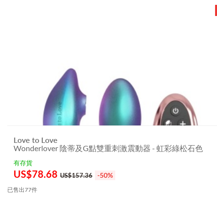
Love to Love
Wonderlover 陰蒂及G點雙重刺激震動器 - 虹彩綠松石色
有存貨
US$
78.68
-50%
US$157.36
已售出77件