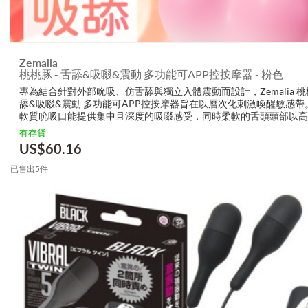
Zemalia
桃桃豚 - 舌舔&吸啜&震動 多功能可APP控按摩器 - 粉色
專為結合針對外部吮吸、仿舌舔與獨立入體震動而設計，Zemalia 桃
舔&吸啜&震動 多功能可APP控按摩器旨在以層次化刺激喚醒敏感帶
軟質吮吸口能提供集中且深度的吸啜感受，同時柔軟的舌頭頭部以高
拍動模擬舌舔觸感；可獨立使用的尾部跳蛋則帶來深入的節奏式震動
有存貨
內部敏...
US$
60.16
已售出5件