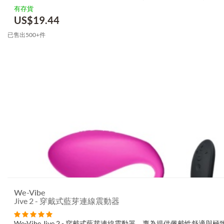
能，並配有簡易雙鍵遙控器，操作方便，隱秘低調，適合於任何場合
有存貨
為什麼大...
US$
19.44
已售出500+件
We-Vibe
Jive 2 - 穿戴式藍芽連線震動器
We-Vibe Jive 2 - 穿戴式藍芽連線震動器，專為提供佩戴性舒適與