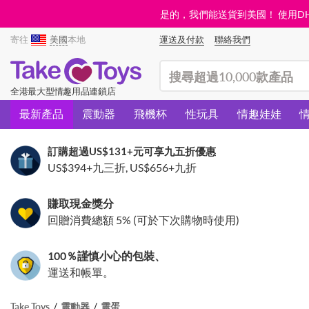
是的，我們能送貨到美國！ 使用DHL需
寄往
美國
本地
運送及付款
聯絡我們
(search)
全港最大型情趣用品連鎖店
最新產品
震動器
飛機杯
性玩具
情趣娃娃
訂購超過
US$131
+元可享九五折優惠
US$394
+九三折,
US$656
+九折
賺取現金獎分
回贈消費總額 5% (可於下次購物時使用)
100％謹慎小心的包裝、
運送和帳單。
Take Toys
震動器
震蛋