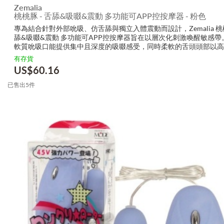
Zemalia
桃桃豚 - 舌舔&吸啜&震動 多功能可APP控按摩器 - 粉色
專為結合針對外部吮吸、仿舌舔與獨立入體震動而設計，Zemalia 桃
舔&吸啜&震動 多功能可APP控按摩器旨在以層次化刺激喚醒敏感帶
軟質吮吸口能提供集中且深度的吸啜感受，同時柔軟的舌頭頭部以高
拍動模擬舌舔觸感；可獨立使用的尾部跳蛋則帶來深入的節奏式震動
有存貨
內部敏...
US$
60.16
已售出5件