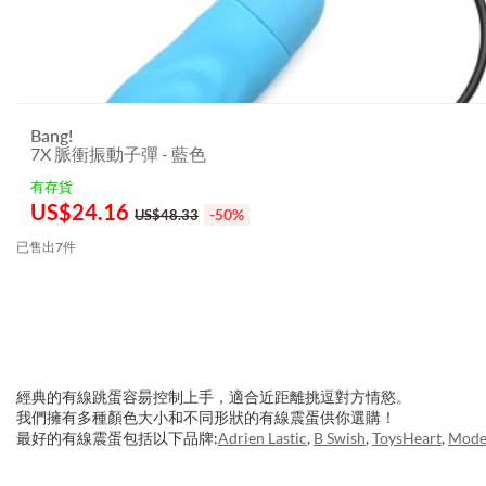
Bang!
7X 脈衝振動子彈 - 藍色
有存貨
US$
24.16
-50%
US$48.33
已售出7件
經典的有線跳蛋容昜控制上手，適合近距離挑逗對方情慾。
我們擁有多種顏色大小和不同形狀的有線震蛋供你選購！
最好的有線震蛋包括以下品牌:
Adrien Lastic
,
B Swish
,
ToysHeart
,
Mode
3.151786043894