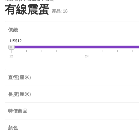
有線震蛋
產品:
18
價錢
US$12
12
24
直徑(厘米)
長度(厘米)
特價商品
顏色