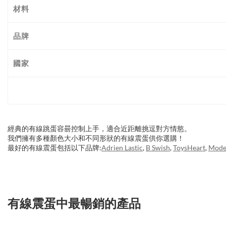
材料
品牌
國家
經典的有線跳蛋容昜控制上手，適合近距離挑逗對方情慾。
我們擁有多種顏色大小和不同形狀的有線震蛋供你選購！
最好的有線震蛋包括以下品牌:
Adrien Lastic
,
B Swish
,
ToysHeart
,
Mode
有線震蛋中最暢銷的產品