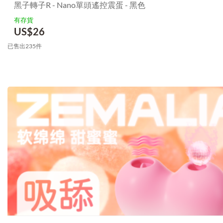
黑子轉子R - Nano單頭遙控震蛋 - 黑色
有存貨
US$
26
已售出235件