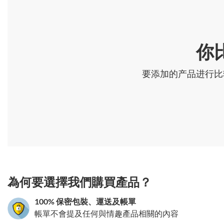
你
要添加的产品进行比
3.151786196547
為何要選擇我們購買產品？
100% 保密包裝、運送及帳單
帳單不會提及任何與情趣產品相關的內容