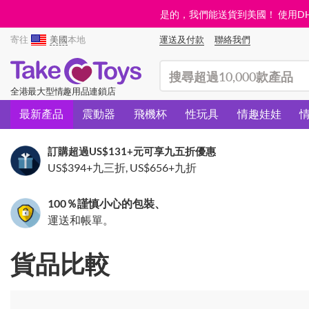
是的，我們能送貨到美國！ 使用DHL需
寄往
美國
本地
運送及付款
聯絡我們
(search)
全港最大型情趣用品連鎖店
最新產品
震動器
飛機杯
性玩具
情趣娃娃
訂購超過
US$131
+元可享九五折優惠
US$394
+九三折,
US$656
+九折
100％謹慎小心的包裝、
運送和帳單。
貨品比較