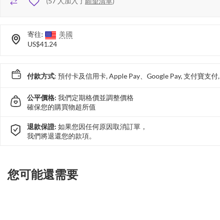
(
57
人加入了
願望清單
)
寄往:
美國
US$41.24
付款方式
: 預付卡及信用卡, Apple Pay、Google Pay, 支付寶
公平價格:
我們定期格價並調整價格
確保您的購買物超所值
退款保證:
如果您因任何原因取消訂單，
我們將退還您的款項。
您可能還需要