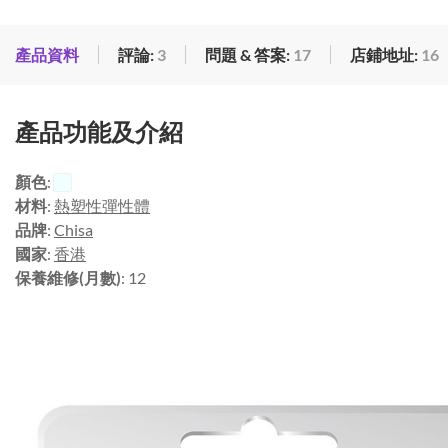
產品資料
評論:
3
問題 & 答案:
17
店鋪地址:
16
產品功能及介紹
顏色
:
材料
:
熱塑性彈性體
品牌
:
Chisa
國家
:
香港
保養維修(月數)
: 12