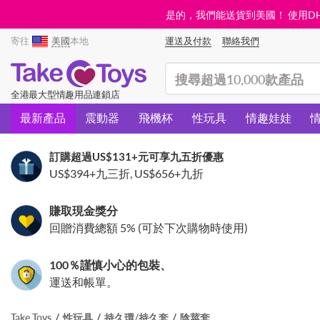
是的，我們能送貨到美國！ 使用DHL需
寄往
美國
本地
運送及付款
聯絡我們
(search)
全港最大型情趣用品連鎖店
最新產品
震動器
飛機杯
性玩具
情趣娃娃
訂購超過
US$131
+元可享九五折優惠
US$394
+九三折,
US$656
+九折
賺取現金獎分
回贈消費總額 5% (可於下次購物時使用)
100％謹慎小心的包裝、
運送和帳單。
Take Toys
性玩具
持久環/持久套
陰莖套