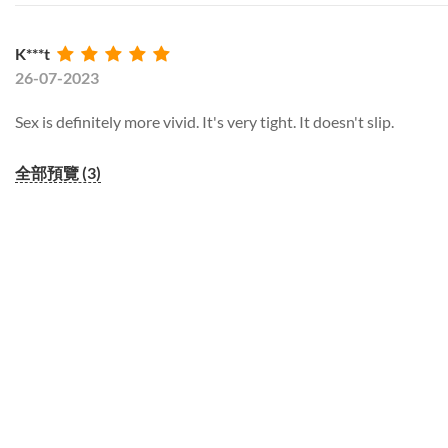
K***t
26-07-2023
Sex is definitely more vivid. It's very tight. It doesn't slip.
全部預覽 (3)