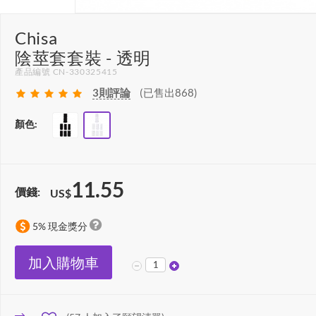
Chisa
陰莖套套裝 - 透明
產品編號 CN-330325415
3
則評論
(已售出868)
顏色:
11.55
價錢:
US$
5% 現金獎分
加入購物車