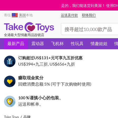
是的，我们能送货到美国！ 使用DHL需
寄往
美国
本地
运送及付款
联络我们
(search)
全港最大型情趣用品连锁店
最新产品
震动器
飞机杯
性玩具
情趣娃娃
订购超过
US$131
+元可享九五折优惠
US$394
+九三折,
US$656
+九折
赚取现金奖分
回赠消费总额 5% (可于下次购物时使用)
100％谨慎小心的包装、
运送和帐单。
Take Toys
品牌