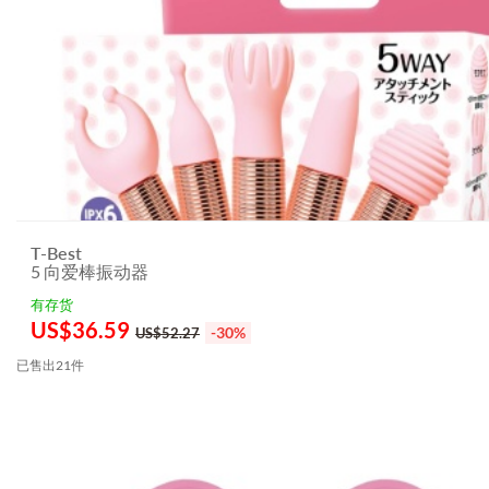
T-Best
5 向爱棒振动器
有存货
US$
36.59
-30%
US$52.27
已售出21件