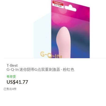
T-Best
G-Q-In 迷你阴蒂G点双重刺激器 - 粉红色
有存货
US$
41.77
已售出4件