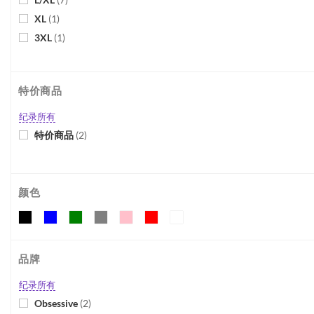
XL
(
1
)
3XL
(
1
)
4XL/5XL
(
1
)
One Size
(
5
)
特价商品
纪录所有
特价商品
(
2
)
颜色
品牌
纪录所有
Obsessive
(
2
)