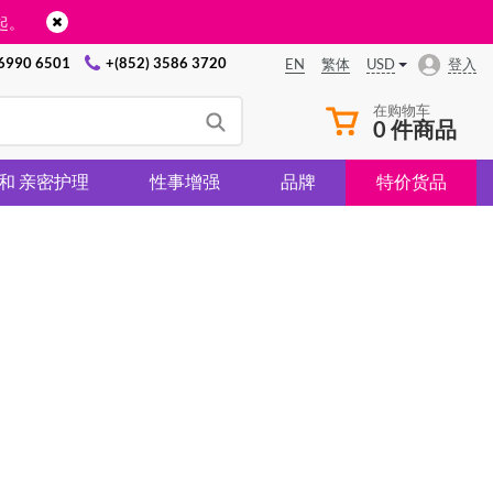
起。
 6990 6501
+(852) 3586 3720
USD
登入
EN
繁体
在购物车
0 件商品
 和 亲密护理
性事增强
品牌
特价货品