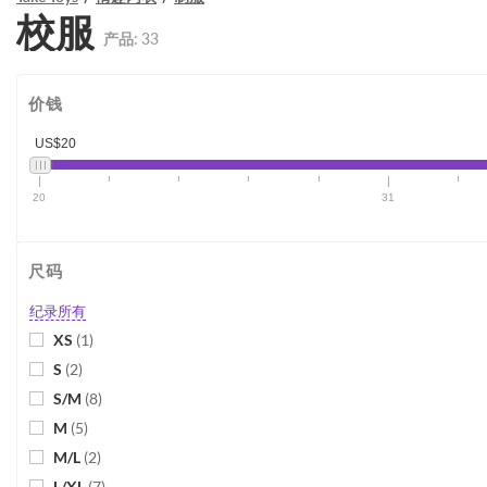
校服
产品:
33
价钱
US$20
20
31
尺码
纪录所有
XS
(
1
)
S
(
2
)
S/M
(
8
)
M
(
5
)
M/L
(
2
)
L/XL
(
7
)