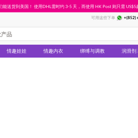
能送货到美国！ 使用DHL需时约 3-5 天，而使用 HK Post 则只需
US$5
可用这些下单
+(852)
情趣娃娃
情趣内衣
绑缚与调教
润滑剂