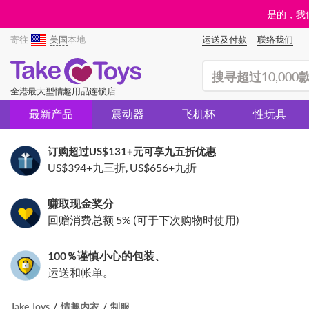
是的，我们
寄往
美国
本地
运送及付款
联络我们
(search)
全港最大型情趣用品连锁店
最新产品
震动器
飞机杯
性玩具
订购超过
US$131
+元可享九五折优惠
US$394
+九三折,
US$656
+九折
赚取现金奖分
回赠消费总额 5% (可于下次购物时使用)
100％谨慎小心的包装、
运送和帐单。
Take Toys
情趣内衣
制服