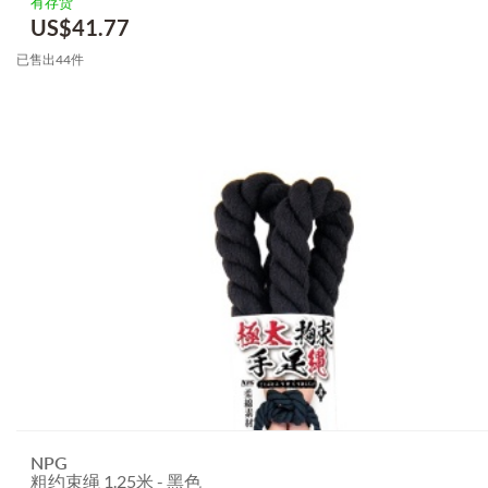
有存货
US$
41.77
已售出44件
NPG
粗约束绳 1.25米 - 黑色