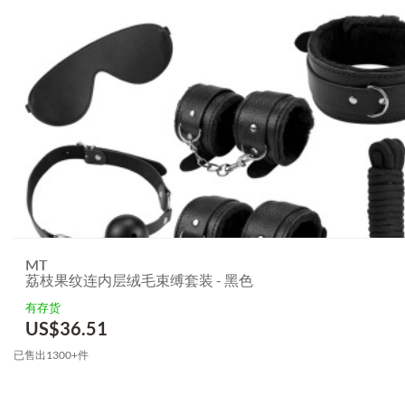
MT
荔枝果纹连内层绒毛束缚套装 - 黑色
有存货
US$
36.51
已售出1300+件