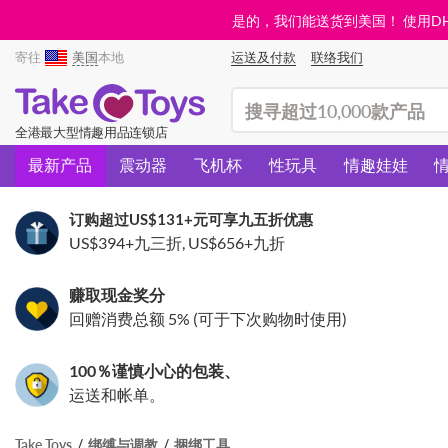
是的，我们能送货到美国！ 使用DHL需
寄往
美国
本地
运送及付款
联络我们
(search)
全港最大型情趣用品连锁店
最新产品
震动器
飞机杯
性玩具
情趣娃娃
订购超过
US$131
+元可享九五折优惠
US$394
+九三折,
US$656
+九折
赚取现金奖分
回赠消费总额 5% (可于下次购物时使用)
100％谨慎小心的包装、
运送和帐单。
Take Toys
绑缚与调教
捆绑工具