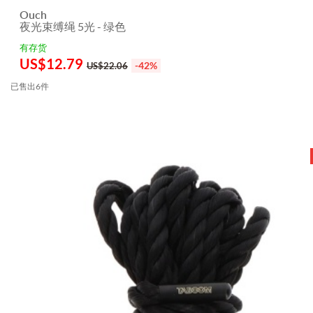
Ouch
夜光束缚绳 5光 - 绿色
有存货
US$
12.79
-42%
US$22.06
已售出6件