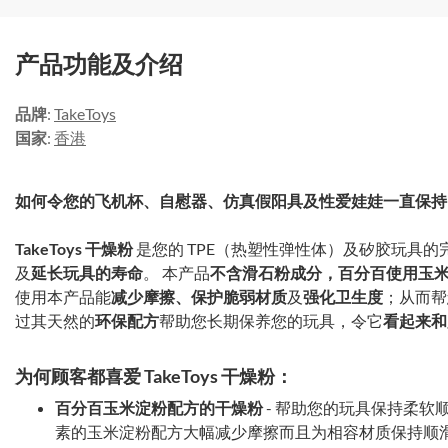
产品功能及介绍
品牌
:
TakeToys
国家
:
香港
如何令您的飞机杯、自慰器、仿真假阳具及性爱娃娃一直保持
TakeToys 干燥粉
是您的 TPE（热塑性弹性体）及矽胶玩具的
及
延长玩具的寿命
。 本产品
不含滑石粉成分，百分百使用玉
使用本产品能
减少摩擦、保护脆弱材质
及
强化卫生度
；从而帮
过其天然的
环保配方
帮助您长期保养您的玩具，令它
看起来和
为何顾客都喜爱 TakeToys 干燥粉：
百分百玉米淀粉配方的干燥粉
- 帮助您的玩具保持柔软
素的玉米淀粉配方大幅减少摩擦而且为相容材质保持顺