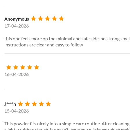
Anonymous
17-04-2026
this one feels more on the minimal and safe side. no strong smell
instructions are clear and easy to follow
16-04-2026
J****n
15-04-2026
This powder fits nicely into a simple care routine. After cleaning
slightly rubbery touch. It doesn’t leave any oily layer, which mak