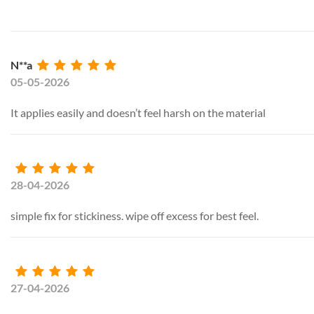
N**a
05-05-2026
It applies easily and doesn’t feel harsh on the material
28-04-2026
simple fix for stickiness. wipe off excess for best feel.
27-04-2026