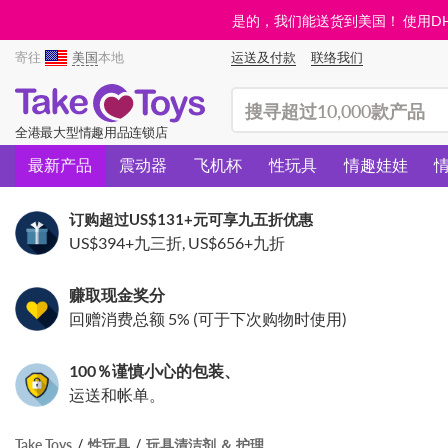
是的，我们能送货到美国！ 使用DHL需
寄往
美国
本地
运送及付款
联络我们
(search)
全港最大型情趣用品连锁店
最新产品
震动器
飞机杯
性玩具
情趣娃娃
订购超过
US$131
+元可享九五折优惠
US$394
+九三折,
US$656
+九折
赚取现金奖分
回赠消费总额 5% (可于下次购物时使用)
100％谨慎小心的包装、
运送和帐单。
Take Toys
性玩具
玩具清洁剂 ＆ 护理