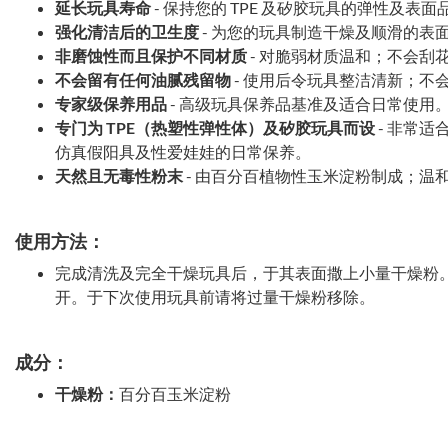
延长玩具寿命
- 保持您的 TPE 及矽胶玩具的弹性及表
强化清洁后的卫生度
- 为您的玩具制造干燥及顺滑的表
非磨蚀性而且保护不同材质
- 对脆弱材质温和；不会刮
不会留有任何油腻残留物
- 使用后令玩具整洁清新；不
专家级保养用品
- 高级玩具保养品基准及适合日常使用
专门为 TPE（热塑性弹性体）及矽胶玩具而设
- 非常适
仿真假阳具及性爱娃娃的日常保养。
天然且无毒性粉末
- 由百分百植物性玉米淀粉制成；温
使用方法：
完成清洗及完全干燥玩具后，于其表面撒上小量干燥粉
开。于下次使用玩具前请将过量干燥粉移除。
成分：
干燥粉：
百分百玉米淀粉