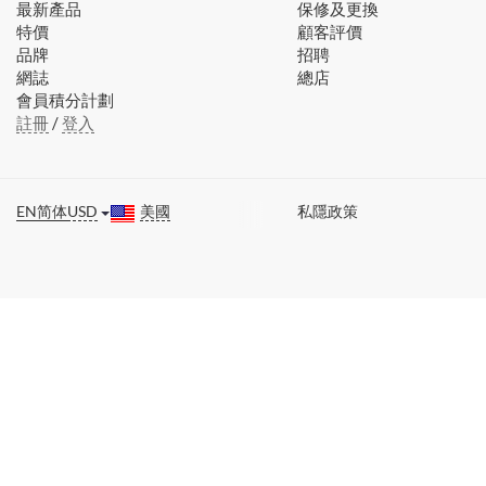
最新產品
保修及更換
特價
顧客評價
品牌
招聘
網誌
總店
會員積分計劃
註冊
/
登入
EN
简体
USD
美國
私隱政策