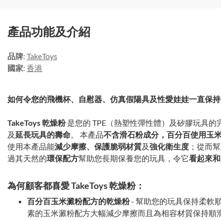
產品功能及介紹
品牌
:
TakeToys
國家
:
香港
如何令您的飛機杯、自慰器、仿真假陽具及性愛娃娃一直保持
TakeToys 乾燥粉
是您的 TPE（熱塑性彈性體）及矽膠玩具的
及
延長玩具的壽命
。 本產品
不含滑石粉成分，百分百使用玉
使用本產品能
減少摩擦、保護脆弱材質
及
強化衛生度
；從而幫
過其天然的
環保配方
幫助您長期保養您的玩具，令它
看起來和
為何顧客都喜愛 TakeToys 乾燥粉：
百分百玉米澱粉配方的乾燥粉
- 幫助您的玩具保持柔軟
素的玉米澱粉配方大幅減少摩擦而且為相容材質保持順