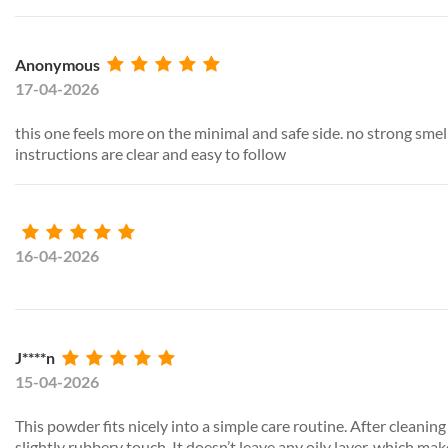
Anonymous
17-04-2026
this one feels more on the minimal and safe side. no strong smell
instructions are clear and easy to follow
16-04-2026
J****n
15-04-2026
This powder fits nicely into a simple care routine. After cleaning
slightly rubbery touch. It doesn’t leave any oily layer, which mak