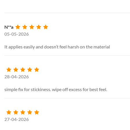
N**a
05-05-2026
It applies easily and doesn’t feel harsh on the material
28-04-2026
simple fix for stickiness. wipe off excess for best feel.
27-04-2026