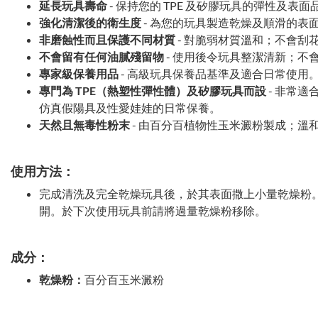
延長玩具壽命
- 保持您的 TPE 及矽膠玩具的彈性及表
強化清潔後的衛生度
- 為您的玩具製造乾燥及順滑的表
非磨蝕性而且保護不同材質
- 對脆弱材質溫和；不會刮
不會留有任何油膩殘留物
- 使用後令玩具整潔清新；不
專家級保養用品
- 高級玩具保養品基準及適合日常使用
專門為 TPE（熱塑性彈性體）及矽膠玩具而設
- 非常適
仿真假陽具及性愛娃娃的日常保養。
天然且無毒性粉末
- 由百分百植物性玉米澱粉製成；溫
使用方法：
完成清洗及完全乾燥玩具後，於其表面撒上小量乾燥粉
開。於下次使用玩具前請將過量乾燥粉移除。
成分：
乾燥粉：
百分百玉米澱粉