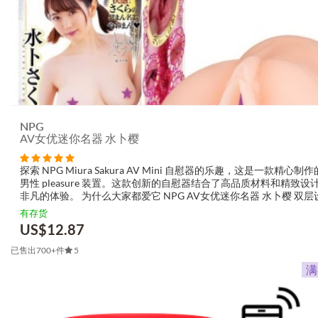
NPG
AV女优迷你名器 水卜樱
探索 NPG Miura Sakura AV Mini 自慰器的乐趣，这是一款精心制
男性 pleasure 装置。这款创新的自慰器结合了高品质材料和精致设
非凡的体验。 为什么大家都爱它 NPG AV女优迷你名器 水卜樱 双层
强刺激 非穿透式设计以增...
有存货
US$
12.87
已售出700+件
5