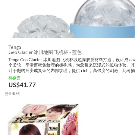
Tenga
Geo Glacier 冰川地图 飞机杯 - 蓝色
Tenga Geo Glacier 冰川地图 飞机杯以超厚胶质材料打造，设计成 co
个柔软、平滑而密集纹理的拥抱感，为您带来沉浸式的孤独体验。其
计于翻转后变成复杂的内部纹理，提供 rich，高强度的刺激。此可
具备 adapted性，能根据您的形状 epoch，让您探索丰...
有存货
US$
41.77
已售出6件