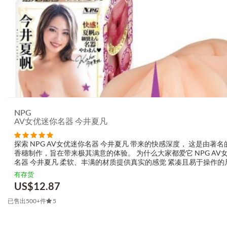
NPG
AV女优迷你名器 今井夏凡
探索 NPG AV女优迷你名器 今井夏凡 带来的快感深度， 这是由著名
香穗制作，旨在带来极其满意的体验。 为什么大家都爱它 NPG AV
名器 今井夏凡 柔软、丰满的材质提供真实的感觉 紧凑且易于操作的
有折叠和疣的详细内部纹理 产品特点 ...
有存货
US$
12.87
已售出500+件
5