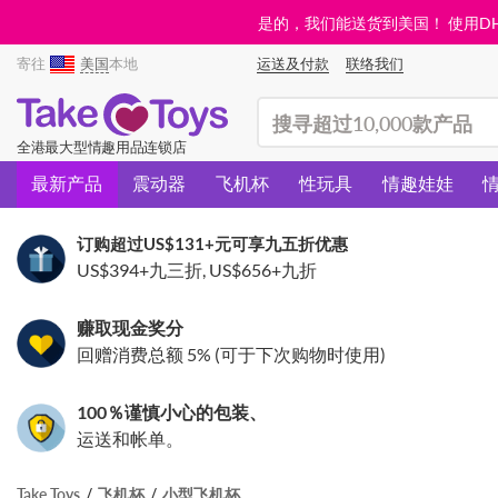
是的，我们能送货到美国！ 使用DHL需
寄往
美国
本地
运送及付款
联络我们
(search)
全港最大型情趣用品连锁店
最新产品
震动器
飞机杯
性玩具
情趣娃娃
订购超过
US$131
+元可享九五折优惠
US$394
+九三折,
US$656
+九折
赚取现金奖分
回赠消费总额 5% (可于下次购物时使用)
100％谨慎小心的包装、
运送和帐单。
Take Toys
飞机杯
小型飞机杯