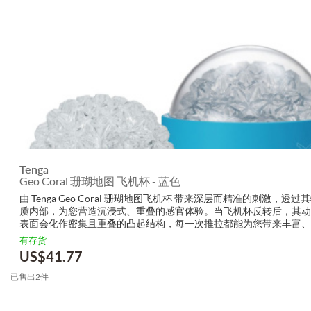
Tenga
Geo Coral 珊瑚地图 飞机杯 - 蓝色
由 Tenga Geo Coral 珊瑚地图飞机杯 带来深层而精准的刺激，透过
质内部，为您营造沉浸式、重叠的感官体验。当飞机杯反转后，其动
表面会化作密集且重叠的凸起结构，每一次推拉都能为您带来丰富、
感觉。材质柔软且富弹性，能完美贴合您的节奏，为您带来一场感官
有存货
体验。 ...
US$
41.77
已售出2件