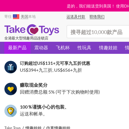
是的，我们能送货到美国！ 使用DHL需
寄往
美国
本地
运送及付款
联络我们
(search)
全港最大型情趣用品连锁店
最新产品
震动器
飞机杯
性玩具
情趣娃娃
订购超过
US$131
+元可享九五折优惠
US$394
+九三折,
US$656
+九折
赚取现金奖分
回赠消费总额 5% (可于下次购物时使用)
100％谨慎小心的包装、
运送和帐单。
Take Toys
情趣娃娃
仿真情趣娃娃