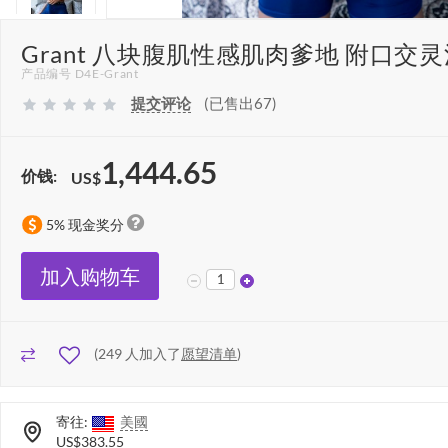
Grant 八块腹肌性感肌肉爹地 附口交灵
产品编号 D4E-Grant
提交评论
(已售出67)
1,444.65
价钱:
US$
5% 现金奖分
加入购物车
(
249
人加入了
愿望清单
)
寄往:
美國
US$383.55