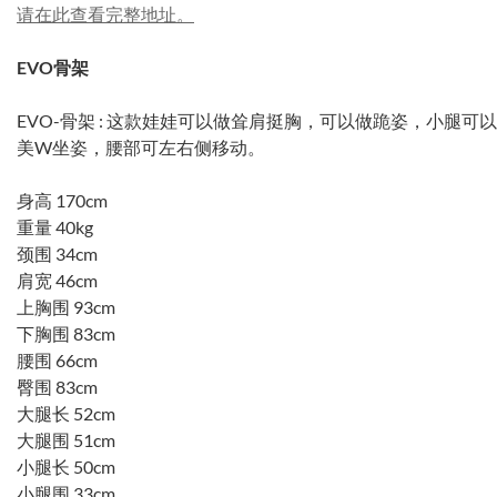
请在此查看完整地址。
EVO骨架
EVO-骨架 : 这款娃娃可以做耸肩挺胸，可以做跪姿，小腿
美W坐姿，腰部可左右侧移动。
身高 170cm
重量 40kg
颈围 34cm
肩宽 46cm
上胸围 93cm
下胸围 83cm
腰围 66cm
臀围 83cm
大腿⻓ 52cm
大腿围 51cm
小腿⻓ 50cm
小腿围 33cm