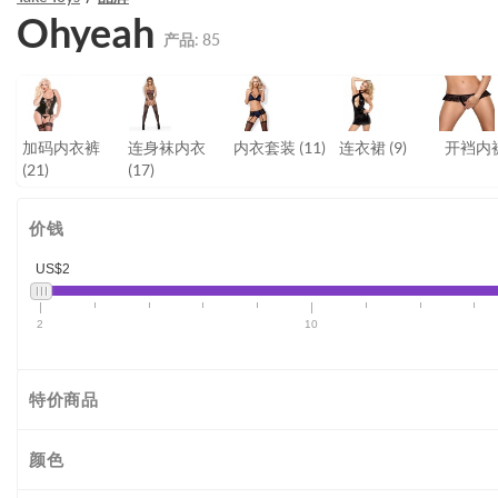
Ohyeah
产品:
85
加码内衣裤
连身袜内衣
内衣套装
(11)
连衣裙
(9)
开裆内
(21)
(17)
价钱
US$2
2
10
特价商品
颜色