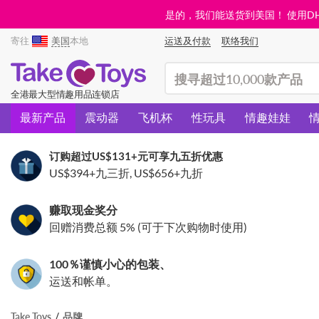
是的，我们能送货到美国！ 使用DHL需
寄往
美国
本地
运送及付款
联络我们
(search)
全港最大型情趣用品连锁店
最新产品
震动器
飞机杯
性玩具
情趣娃娃
订购超过
US$131
+元可享九五折优惠
US$394
+九三折,
US$656
+九折
赚取现金奖分
回赠消费总额 5% (可于下次购物时使用)
100％谨慎小心的包装、
运送和帐单。
Take Toys
品牌