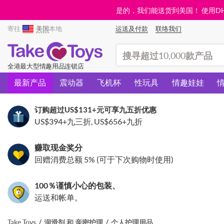
是的，我们能送货到美国！ 使用DHL需
寄往
美国
本地
运送及付款
联络我们
(search)
全港最大型情趣用品连锁店
最新产品
震动器
飞机杯
性玩具
情趣娃娃
订购超过
US$131
+元可享九五折优惠
US$394
+九三折,
US$656
+九折
赚取现金奖分
回赠消费总额 5% (可于下次购物时使用)
100％谨慎小心的包装、
运送和帐单。
Take Toys
润滑剂 和 亲密护理
个人护理用品