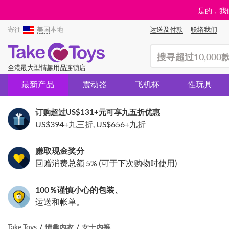
是的，我们
寄往
美国
本地
运送及付款
联络我们
(search)
全港最大型情趣用品连锁店
最新产品
震动器
飞机杯
性玩具
订购超过
US$131
+元可享九五折优惠
US$394
+九三折,
US$656
+九折
赚取现金奖分
回赠消费总额 5% (可于下次购物时使用)
100％谨慎小心的包装、
运送和帐单。
Take Toys
情趣内衣
女士内裤