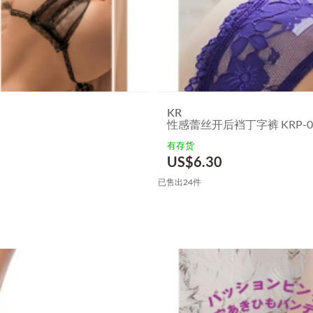
KR
性感蕾丝开后裆丁字裤 KRP-01
有存货
US$
6.30
已售出24件