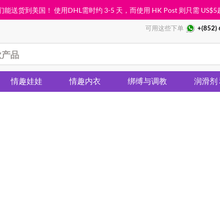
能送货到美国！ 使用DHL需时约 3-5 天，而使用 HK Post 则只需
US$5
可用这些下单
+(852)
情趣娃娃
情趣内衣
绑缚与调教
润滑剂