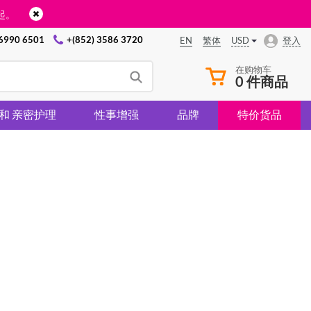
起。
 6990 6501
+(852) 3586 3720
USD
登入
EN
繁体
在购物车
0 件商品
 和 亲密护理
性事增强
品牌
特价货品