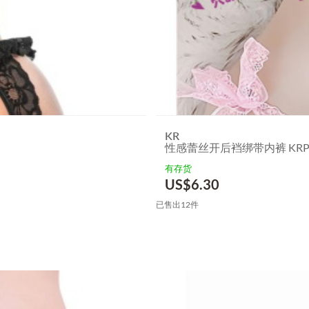
KR
性感蕾丝开后裆绑带内裤 KRP-0
有存货
US$
6.30
已售出12件