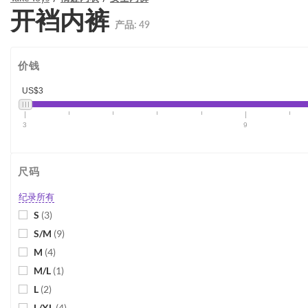
开裆内裤
产品:
49
价钱
US$3
3
9
尺码
纪录所有
S
(
3
)
S/M
(
9
)
M
(
4
)
M/L
(
1
)
L
(
2
)
L/XL
(
4
)