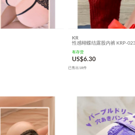
KR
性感蝴蝶结露股内裤 KRP-023 
有存货
US$
6.30
已售出18件