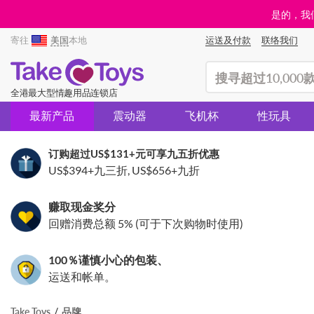
是的，我们
寄往
美国
本地
运送及付款
联络我们
(search)
全港最大型情趣用品连锁店
最新产品
震动器
飞机杯
性玩具
订购超过
US$131
+元可享九五折优惠
US$394
+九三折,
US$656
+九折
赚取现金奖分
回赠消费总额 5% (可于下次购物时使用)
100％谨慎小心的包装、
运送和帐单。
Take Toys
品牌