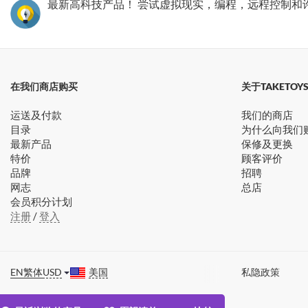
最新高科技产品！ 尝试虚拟现实，编程，远程控制和
在我们商店购买
关于TAKETOY
运送及付款
我们的商店
目录
为什么向我们
最新产品
保修及更换
特价
顾客评价
品牌
招聘
网志
总店
会员积分计划
注册
/
登入
EN
繁体
USD
美国
私隐政策