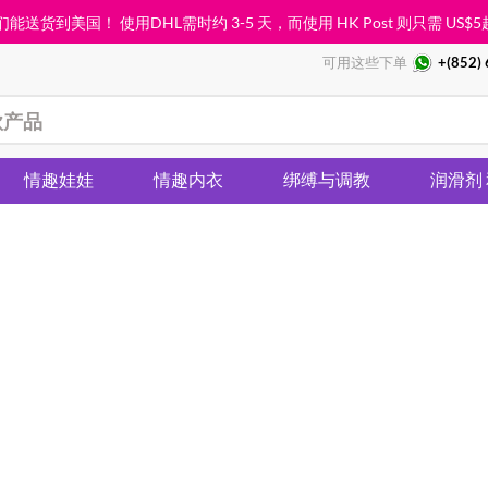
能送货到美国！ 使用DHL需时约 3-5 天，而使用 HK Post 则只需
US$5
可用这些下单
+(852)
情趣娃娃
情趣内衣
绑缚与调教
润滑剂