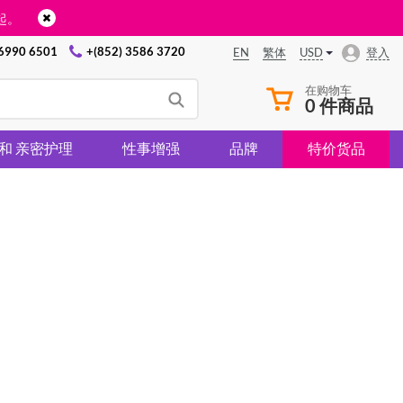
起。
 6990 6501
+(852) 3586 3720
USD
登入
EN
繁体
在购物车
0 件商品
 和 亲密护理
性事增强
品牌
特价货品