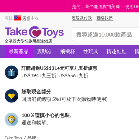
是的，我們能送貨到美國！ 使用DHL需
寄往
美國
本地
運送及付款
聯絡我們
(search)
全港最大型情趣用品連鎖店
最新產品
震動器
飛機杯
性玩具
情趣娃娃
訂購超過
US$131
+元可享九五折優惠
US$394
+九三折,
US$656
+九折
賺取現金獎分
回贈消費總額 5% (可於下次購物時使用)
100％謹慎小心的包裝、
運送和帳單。
Take Toys
品牌