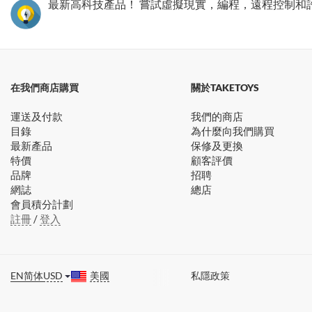
最新高科技產品！ 嘗試虛擬現實，編程，遠程控制和
在我們商店購買
關於TAKETOYS
運送及付款
我們的商店
目錄
為什麼向我們購買
最新產品
保修及更換
特價
顧客評價
品牌
招聘
網誌
總店
會員積分計劃
註冊
/
登入
EN
简体
USD
美國
私隱政策