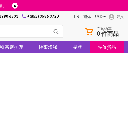
起。
 6990 6501
+(852) 3586 3720
USD
登入
EN
繁体
在购物车
0 件商品
 和 亲密护理
性事增强
品牌
特价货品