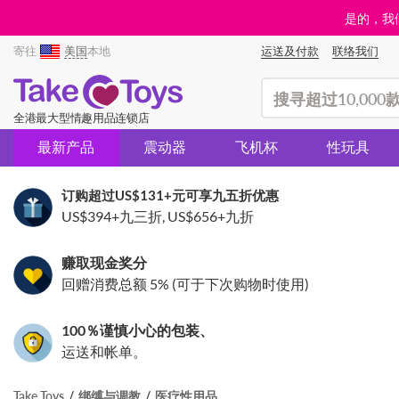
是的，我们
寄往
美国
本地
运送及付款
联络我们
(search)
全港最大型情趣用品连锁店
最新产品
震动器
飞机杯
性玩具
订购超过
US$131
+元可享九五折优惠
US$394
+九三折,
US$656
+九折
赚取现金奖分
回赠消费总额 5% (可于下次购物时使用)
100％谨慎小心的包装、
运送和帐单。
Take Toys
绑缚与调教
医疗性用品