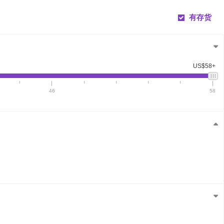
有存货
US$58+
46
58