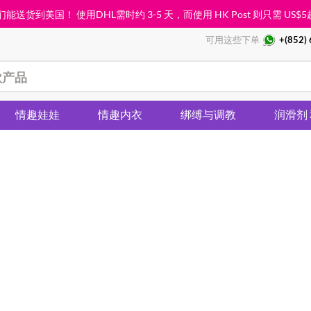
能送货到美国！ 使用DHL需时约 3-5 天，而使用 HK Post 则只需
US$5
可用这些下单
+(852)
情趣娃娃
情趣内衣
绑缚与调教
润滑剂