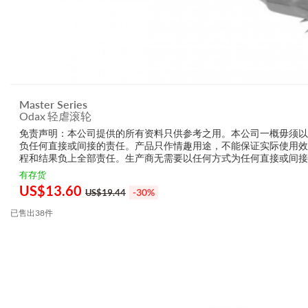
Master Series
Odax 轻虐滚轮
免责声明：本公司提供的所有资料只供参考之用。本公司一概毋须
负任何直接或间接的责任。产品只作情趣用途，不能保证实际使用
程和结果负上全部责任。生产商无需要以任何方式为任何直接或间
的损毁，受伤或者任何伤害。
有存货
US$
13.60
-30%
US$19.44
已售出38件