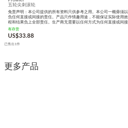
五轮尖刺滚轮
免责声明：本公司提供的所有资料只供参考之用。本公司一概毋须
负任何直接或间接的责任。产品只作情趣用途，不能保证实际使用
程和结果负上全部责任。生产商无需要以任何方式为任何直接或间
的损毁，受伤或者任何伤害。
有存货
US$
33.88
已售出1件
更多产品