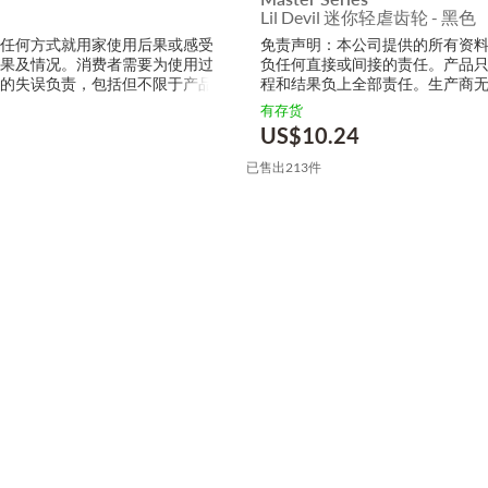
Lil Devil 迷你轻虐齿轮 - 黑色
以任何方式就用家使用后果或感受
免责声明：本公司提供的所有资
效果及情况。消费者需要为使用过
负任何直接或间接的责任。产品
接的失误负责，包括但不限于产品
程和结果负上全部责任。生产商
的损毁，受伤或者任何伤害。
有存货
US$
10.24
已售出213件