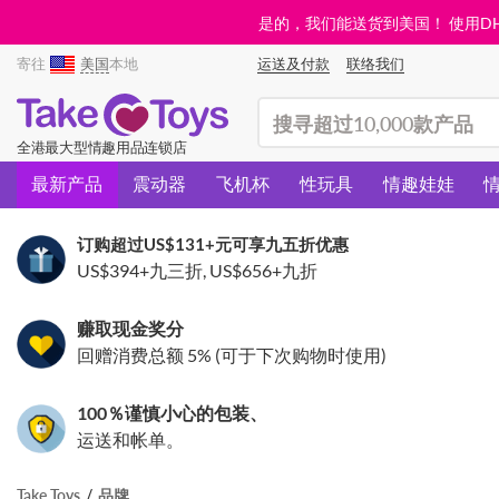
是的，我们能送货到美国！ 使用DHL需
寄往
美国
本地
运送及付款
联络我们
(search)
全港最大型情趣用品连锁店
最新产品
震动器
飞机杯
性玩具
情趣娃娃
订购超过
US$131
+元可享九五折优惠
US$394
+九三折,
US$656
+九折
赚取现金奖分
回赠消费总额 5% (可于下次购物时使用)
100％谨慎小心的包装、
运送和帐单。
Take Toys
品牌